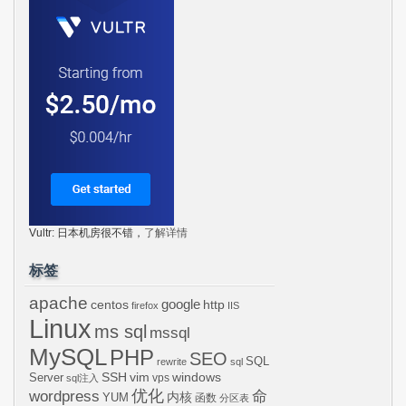
Vultr: 日本机房很不错，
了解详情
标签
apache
centos
google
http
firefox
IIS
Linux
ms sql
mssql
MySQL
PHP
SEO
SQL
rewrite
sql
SSH
vim
windows
Server
vps
sql注入
wordpress
优化
命
内核
YUM
函数
分区表