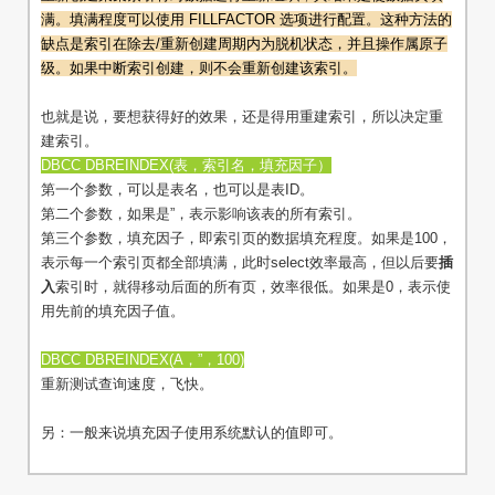
满。填满程度可以使用 FILLFACTOR 选项进行配置。这种方法的
缺点是索引在除去/重新创建周期内为脱机状态，并且操作属原子
级。如果中断索引创建，则不会重新创建该索引。
也就是说，要想获得好的效果，还是得用重建索引，所以决定重
建索引。
DBCC DBREINDEX(表，索引名，填充因子）
第一个参数，可以是表名，也可以是表ID。
第二个参数，如果是”，表示影响该表的所有索引。
第三个参数，填充因子，即索引页的数据填充程度。如果是100，
表示每一个索引页都全部填满，此时select效率最高，但以后要
插
入
索引时，就得移动后面的所有页，效率很低。如果是0，表示使
用先前的填充因子值。
DBCC DBREINDEX(A，”，100)
重新测试查询速度，飞快。
另：一般来说填充因子使用系统默认的值即可。