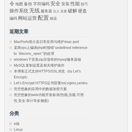
令
安全
性能
安装
备份
字符编码
地图
技巧
无线
操作系统
破解
硬盘
服务器
注入
百度
配置
网站运营
编码
错误
近期文章
MacPorts简介及日常应用与维护/mac port
某商vps上编译php时报错“undefined reference
to `libiconv_open’”的处理
windows下安装zip压缩布的mysql服务器端
MySQL复制设置及相关维护操作
本博客正式支持HTTPS/SSL浏览（by Let’s
Encrypt）
Let’s Encrypt HTTPS证书部署/ssl,nginx,centos
凭空想象的应用中的数据加密方案
凭空想象的web功能开发标准(性能,负载,可用
性,安全,审计等多侧面)
分类
e搞
Linux