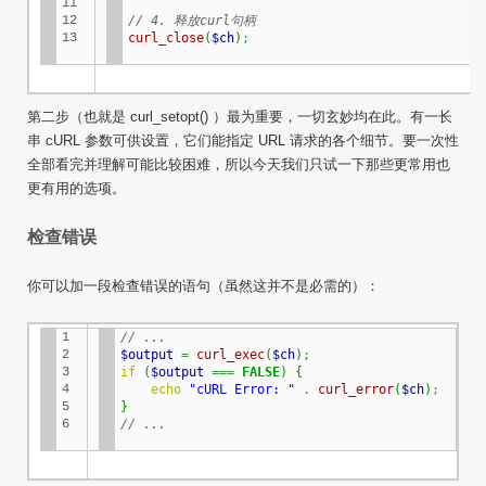
11

12

// 4. 释放curl句柄
13
curl_close
(
$ch
)
;
第二步（也就是 curl_setopt() ）最为重要，一切玄妙均在此。有一长
串 cURL 参数可供设置，它们能指定 URL 请求的各个细节。要一次性
全部看完并理解可能比较困难，所以今天我们只试一下那些更常用也
更有用的选项。
检查错误
你可以加一段检查错误的语句（虽然这并不是必需的）：
1

// ...
2

$output
=
curl_exec
(
$ch
)
;
3

if
(
$output
===
FALSE
)
{
4

echo
"cURL Error: "
.
curl_error
(
$ch
)
;
5

}
6
// ...