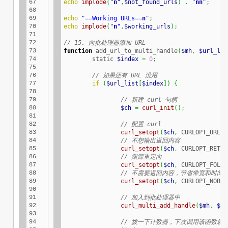
67

echo
implode
(
"
n
"
,
$not_found_urls
)
.
"
n
n
"
;
68

69

echo
"==Working URLs==
n
"
;
70

echo
implode
(
"
n
"
,
$working_urls
)
;
71

72

// 15. 向批处理器添加 URL
73

function
 add_url_to_multi_handle
(
$mh
,
$url_lis
74

	static 
$index
=
0
;
75

76

// 如果还有 URL 没用
77

if
(
$url_list
[
$index
]
)
{
78

79

// 新建 curl 句柄
80

$ch
=
curl_init
(
)
;
81

82

// 配置 curl
83

curl_setopt
(
$ch
,
 CURLOPT_URL
,
84

// 不想输出返回内容
85

curl_setopt
(
$ch
,
 CURLOPT_RETUR
86

// 跟踪重定向
87

curl_setopt
(
$ch
,
 CURLOPT_FOLLO
88

// 不需要返回内容，节省带宽和时间
89

curl_setopt
(
$ch
,
 CURLOPT_NOBOD
90

91

// 加入到批处理器中
92

curl_multi_add_handle
(
$mh
,
$ch
93

94

// 拨一下计数器，下次调用该函数就能