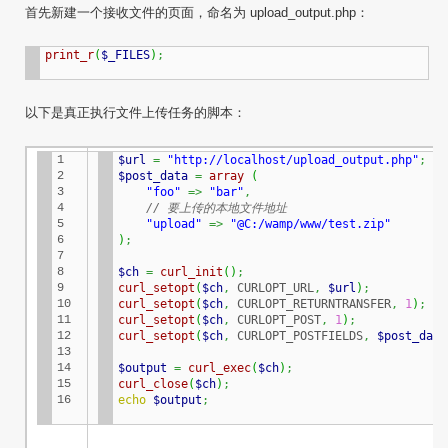
首先新建一个接收文件的页面，命名为 upload_output.php：
print_r
(
$_FILES
)
;
以下是真正执行文件上传任务的脚本：
1

$url
=
"http://localhost/upload_output.php"
;
2

$post_data
=
array
(
3

"foo"
=>
"bar"
,
4

// 要上传的本地文件地址 
5

"upload"
=>
"@C:/wamp/www/test.zip"
6

)
;
7

8

$ch
=
curl_init
(
)
;
9

curl_setopt
(
$ch
,
 CURLOPT_URL
,
$url
)
;
10

curl_setopt
(
$ch
,
 CURLOPT_RETURNTRANSFER
,
1
)
;
11

curl_setopt
(
$ch
,
 CURLOPT_POST
,
1
)
;
12

curl_setopt
(
$ch
,
 CURLOPT_POSTFIELDS
,
$post_data
13

14

$output
=
curl_exec
(
$ch
)
;
15

curl_close
(
$ch
)
;
16
echo
$output
;