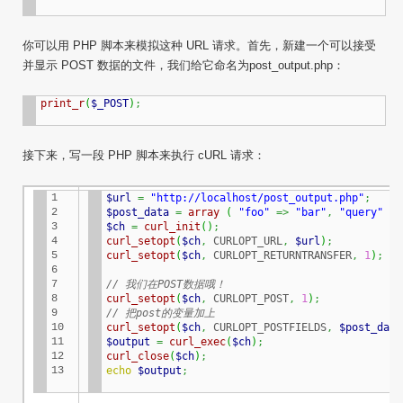
你可以用 PHP 脚本来模拟这种 URL 请求。首先，新建一个可以接受
并显示 POST 数据的文件，我们给它命名为post_output.php：
print_r
(
$_POST
)
;
接下来，写一段 PHP 脚本来执行
cURL
请求：
1

$url
=
"http://localhost/post_output.php"
;
2

$post_data
=
array
(
"foo"
=>
"bar"
,
"query"
=>
3

$ch
=
curl_init
(
)
;
4

curl_setopt
(
$ch
,
 CURLOPT_URL
,
$url
)
;
5

curl_setopt
(
$ch
,
 CURLOPT_RETURNTRANSFER
,
1
)
;
6

7

// 我们在POST数据哦！
8

curl_setopt
(
$ch
,
 CURLOPT_POST
,
1
)
;
9

// 把post的变量加上
10

curl_setopt
(
$ch
,
 CURLOPT_POSTFIELDS
,
$post_data
11

$output
=
curl_exec
(
$ch
)
;
12

curl_close
(
$ch
)
;
13
echo
$output
;