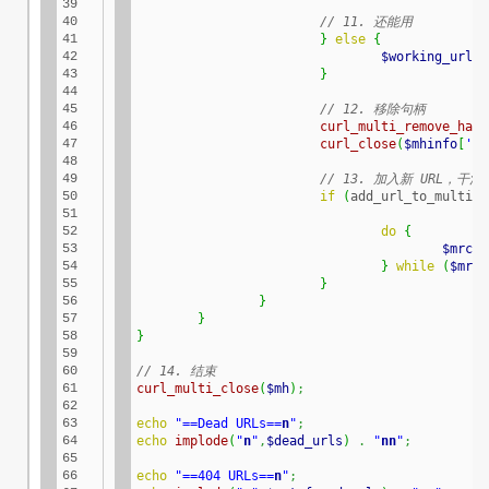
39

40

// 11. 还能用
41

}
else
{
42

$working_urls
43

}
44

45

// 12. 移除句柄
46

curl_multi_remove_hand
47

curl_close
(
$mhinfo
[
'ha
48

49

// 13. 加入新 URL，干活
50

if
(
add_url_to_multi_h
51

52

do
{
53

$mrc
=
54

}
while
(
$mrc
55

}
56

}
57

}
58

}
59

60

// 14. 结束
61

curl_multi_close
(
$mh
)
;
62

63

echo
"==Dead URLs==
n
"
;
64

echo
implode
(
"
n
"
,
$dead_urls
)
.
"
n
n
"
;
65

66

echo
"==404 URLs==
n
"
;