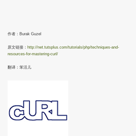
作者：Burak Guzel
原文链接：
http://net.tutsplus.com/tutorials/php/techniques-and-
resources-for-mastering-curl/
翻译：笨活儿