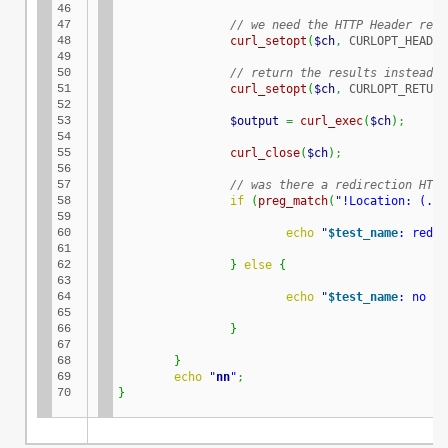
46

47

// we need the HTTP Header retu
48

curl_setopt
(
$ch
,
 CURLOPT_HEADER
49

50

// return the results instead o
51

curl_setopt
(
$ch
,
 CURLOPT_RETURN
52

53

$output
=
curl_exec
(
$ch
)
;
54

55

curl_close
(
$ch
)
;
56

57

// was there a redirection HTTP
58

if
(
preg_match
(
"!Location: (.*)
59

60

echo
"
$test_name
: redir
61

62

}
else
{
63

64

echo
"
$test_name
: no re
65

66

}
67

68

}
69

echo
"
n
n
"
;
70
}