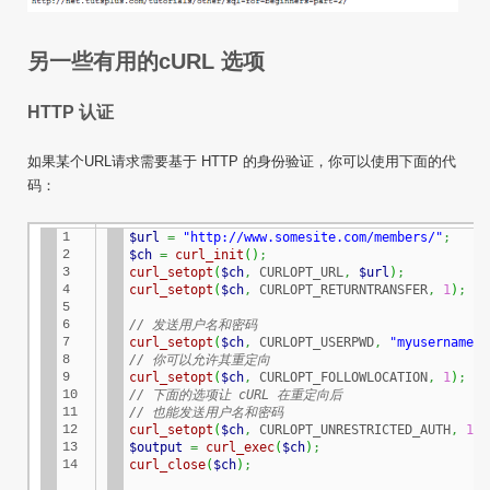
另一些有用的
cURL
选项
HTTP 认证
如果某个URL请求需要基于 HTTP 的身份验证，你可以使用下面的代
码：
1

$url
=
"http://www.somesite.com/members/"
;
2

$ch
=
curl_init
(
)
;
3

curl_setopt
(
$ch
,
 CURLOPT_URL
,
$url
)
;
4

curl_setopt
(
$ch
,
 CURLOPT_RETURNTRANSFER
,
1
)
;
5

6

// 发送用户名和密码
7

curl_setopt
(
$ch
,
 CURLOPT_USERPWD
,
"myusername:m
8

// 你可以允许其重定向
9

curl_setopt
(
$ch
,
 CURLOPT_FOLLOWLOCATION
,
1
)
;
10

// 下面的选项让 cURL 在重定向后
11

// 也能发送用户名和密码
12

curl_setopt
(
$ch
,
 CURLOPT_UNRESTRICTED_AUTH
,
1
)
;
13

$output
=
curl_exec
(
$ch
)
;
14
curl_close
(
$ch
)
;