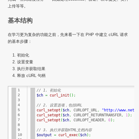
上传等等。
基本结构
在学习更为复杂的功能之前，先来看一下在 PHP 中建立
cURL
请求
的基本步骤：
初始化
设置变量
执行并获取结果
释放
cURL
句柄
1

// 1. 初始化
2

$ch
=
curl_init
(
)
;
3

4

// 2. 设置选项，包括URL
5

curl_setopt
(
$ch
,
 CURLOPT_URL
,
"http://www.nettu
6

curl_setopt
(
$ch
,
 CURLOPT_RETURNTRANSFER
,
1
)
;
7

curl_setopt
(
$ch
,
 CURLOPT_HEADER
,
0
)
;
8

9

// 3. 执行并获取HTML文档内容
10

$output
=
curl_exec
(
$ch
)
;