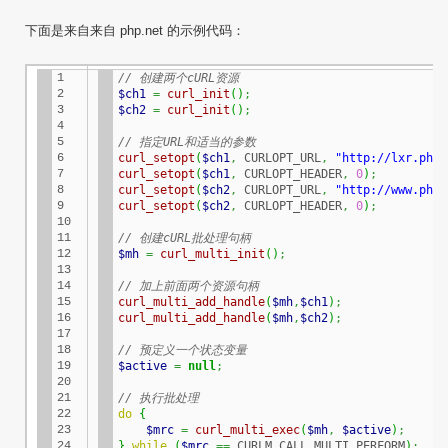
下面是来自来自 php.net 的示例代码：
1

// 创建两个cURL资源
2

$ch1
=
curl_init
(
)
;
3

$ch2
=
curl_init
(
)
;
4

5

// 指定URL和适当的参数
6

curl_setopt
(
$ch1
,
 CURLOPT_URL
,
"http://lxr.php.
7

curl_setopt
(
$ch1
,
 CURLOPT_HEADER
,
0
)
;
8

curl_setopt
(
$ch2
,
 CURLOPT_URL
,
"http://www.php.
9

curl_setopt
(
$ch2
,
 CURLOPT_HEADER
,
0
)
;
10

11

// 创建cURL批处理句柄
12

$mh
=
curl_multi_init
(
)
;
13

14

// 加上前面两个资源句柄
15

curl_multi_add_handle
(
$mh
,
$ch1
)
;
16

curl_multi_add_handle
(
$mh
,
$ch2
)
;
17

18

// 预定义一个状态变量
19

$active
=
null
;
20

21

// 执行批处理
22

do
{
23

$mrc
=
curl_multi_exec
(
$mh
,
$active
)
;
24

}
while
(
$mrc
==
 CURLM_CALL_MULTI_PERFORM
)
;