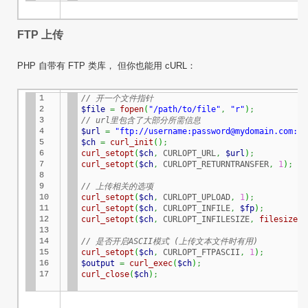
FTP 上传
PHP 自带有 FTP 类库， 但你也能用
cURL
：
1

// 开一个文件指针
2

$file
=
fopen
(
"/path/to/file"
,
"r"
)
;
3

// url里包含了大部分所需信息
4

$url
=
"ftp://username:password@mydomain.com:21
5

$ch
=
curl_init
(
)
;
6

curl_setopt
(
$ch
,
 CURLOPT_URL
,
$url
)
;
7

curl_setopt
(
$ch
,
 CURLOPT_RETURNTRANSFER
,
1
)
;
8

9

// 上传相关的选项
10

curl_setopt
(
$ch
,
 CURLOPT_UPLOAD
,
1
)
;
11

curl_setopt
(
$ch
,
 CURLOPT_INFILE
,
$fp
)
;
12

curl_setopt
(
$ch
,
 CURLOPT_INFILESIZE
,
filesize
(
"
13

14

// 是否开启ASCII模式 (上传文本文件时有用)
15

curl_setopt
(
$ch
,
 CURLOPT_FTPASCII
,
1
)
;
16

$output
=
curl_exec
(
$ch
)
;
17
curl_close
(
$ch
)
;