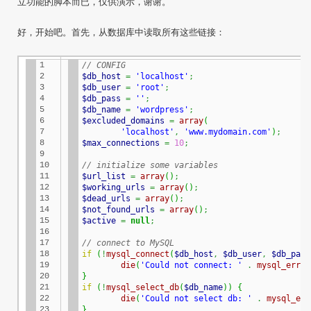
立功能的脚本而已，仅供演示，谢谢。
好，开始吧。首先，从数据库中读取所有这些链接：
1

// CONFIG
2

$db_host
=
'localhost'
;
3

$db_user
=
'root'
;
4

$db_pass
=
''
;
5

$db_name
=
'wordpress'
;
6

$excluded_domains
=
array
(
7

'localhost'
,
'www.mydomain.com'
)
;
8

$max_connections
=
10
;
9

10

// initialize some variables
11

$url_list
=
array
(
)
;
12

$working_urls
=
array
(
)
;
13

$dead_urls
=
array
(
)
;
14

$not_found_urls
=
array
(
)
;
15

$active
=
null
;
16

17

// connect to MySQL
18

if
(
!
mysql_connect
(
$db_host
,
$db_user
,
$db_pass
19

die
(
'Could not connect: '
.
mysql_error
20

}
21

if
(
!
mysql_select_db
(
$db_name
)
)
{
22

die
(
'Could not select db: '
.
mysql_err
23

}