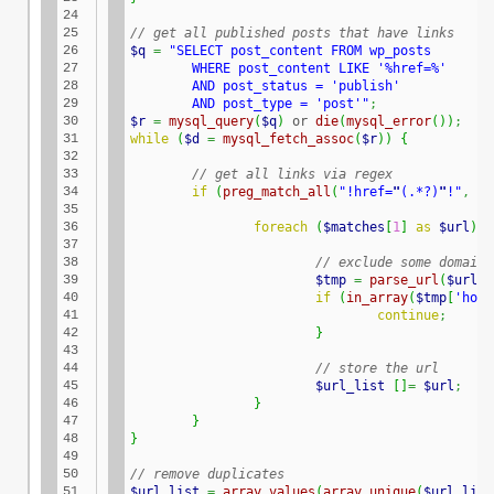
24

25

// get all published posts that have links
26

$q
=
"SELECT post_content FROM wp_posts

27

	WHERE post_content LIKE '%href=%'

28

	AND post_status = 'publish'

29

	AND post_type = 'post'"
;
30

$r
=
mysql_query
(
$q
)
 or 
die
(
mysql_error
(
)
)
;
31

while
(
$d
=
mysql_fetch_assoc
(
$r
)
)
{
32

33

// get all links via regex
34

if
(
preg_match_all
(
"!href=
"
(.*?)
"
!"
,
$d
35

36

foreach
(
$matches
[
1
]
as
$url
)
{
37

38

// exclude some domains
39

$tmp
=
parse_url
(
$url
)
;
40

if
(
in_array
(
$tmp
[
'host
41

continue
;
42

}
43

44

// store the url
45

$url_list
[
]
=
$url
;
46

}
47

}
48

}
49

50

// remove duplicates
51

$url_list
=
array_values
(
array_unique
(
$url_list