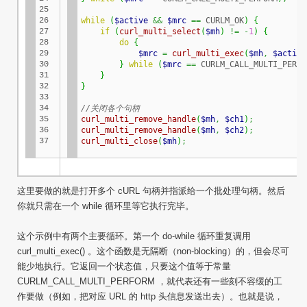
25

26

while
(
$active
&&
$mrc
==
 CURLM_OK
)
{
27

if
(
curl_multi_select
(
$mh
)
!=
-
1
)
{
28

do
{
29

$mrc
=
curl_multi_exec
(
$mh
,
$active
30

}
while
(
$mrc
==
 CURLM_CALL_MULTI_PERFO
31

}
32

}
33

34

//关闭各个句柄
35

curl_multi_remove_handle
(
$mh
,
$ch1
)
;
36

curl_multi_remove_handle
(
$mh
,
$ch2
)
;
37
curl_multi_close
(
$mh
)
;
这里要做的就是打开多个
cURL
句柄并指派给一个批处理句柄。然后
你就只需在一个 while 循环里等它执行完毕。
这个示例中有两个主要循环。第一个 do-while 循环重复调用
curl_multi_exec() 。这个函数是无隔断（non-blocking）的，但会尽可
能少地执行。它返回一个状态值，只要这个值等于常量
CURLM_CALL_MULTI_PERFORM ，就代表还有一些刻不容缓的工
作要做（例如，把对应 URL 的 http 头信息发送出去）。也就是说，