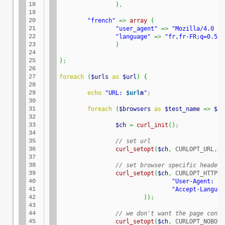
18

)
,
19

20

"french"
=>
array
(
21

"user_agent"
=>
"Mozilla/4.0 (c
22

"language"
=>
"fr,fr-FR;q=0.5"
23

)
24

25

)
;
26

27

foreach
(
$urls
as
$url
)
{
28

29

echo
"URL: 
$url
n
"
;
30

31

foreach
(
$browsers
as
$test_name
=>
$br
32

33

$ch
=
curl_init
(
)
;
34

35

// set url
36

curl_setopt
(
$ch
,
 CURLOPT_URL
,
$
37

38

// set browser specific headers
39

curl_setopt
(
$ch
,
 CURLOPT_HTTPHE
40

"User-Agent: 
{$
41

"Accept-Languag
42

)
)
;
43

44

// we don't want the page conte
45

curl_setopt
(
$ch
,
 CURLOPT_NOBODY