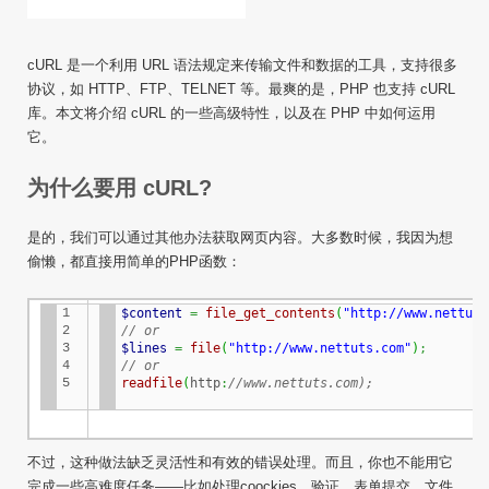
cURL 是一个利用 URL 语法规定来传输文件和数据的工具，支持很多
协议，如 HTTP、FTP、TELNET 等。最爽的是，PHP 也支持
cURL
库。本文将介绍
cURL
的一些高级特性，以及在 PHP 中如何运用
它。
为什么要用
cURL
?
是的，我们可以通过其他办法获取网页内容。大多数时候，我因为想
偷懒，都直接用简单的PHP函数：
1

$content
=
file_get_contents
(
"http://www.nettuts
2

// or
3

$lines
=
file
(
"http://www.nettuts.com"
)
;
4

// or
5
readfile
(
http
:
//www.nettuts.com);
不过，这种做法缺乏灵活性和有效的错误处理。而且，你也不能用它
完成一些高难度任务——比如处理coockies、验证、表单提交、文件