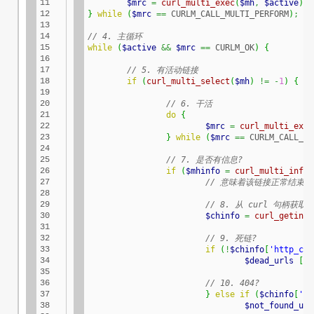
11

$mrc
=
curl_multi_exec
(
$mh
,
$active
)
;
12

}
while
(
$mrc
==
 CURLM_CALL_MULTI_PERFORM
)
;
13

14

// 4. 主循环
15

while
(
$active
&&
$mrc
==
 CURLM_OK
)
{
16

17

// 5. 有活动链接
18

if
(
curl_multi_select
(
$mh
)
!=
-
1
)
{
19

20

// 6. 干活
21

do
{
22

$mrc
=
curl_multi_exec
23

}
while
(
$mrc
==
 CURLM_CALL_MU
24

25

// 7. 是否有信息?
26

if
(
$mhinfo
=
curl_multi_info_
27

// 意味着该链接正常结束
28

29

// 8. 从 curl 句柄获取
30

$chinfo
=
curl_getinfo
31

32

// 9. 死链?
33

if
(
!
$chinfo
[
'http_cod
34

$dead_urls
[
]
=
35

36

// 10. 404?
37

}
else
if
(
$chinfo
[
'ht
38

$not_found_url