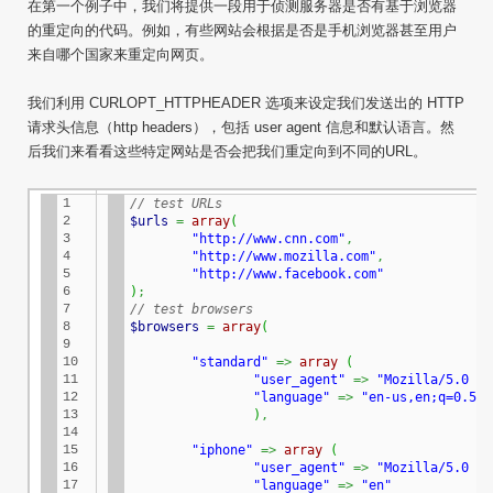
在第一个例子中，我们将提供一段用于侦测服务器是否有基于浏览器
的重定向的代码。例如，有些网站会根据是否是手机浏览器甚至用户
来自哪个国家来重定向网页。
我们利用 CURLOPT_HTTPHEADER 选项来设定我们发送出的 HTTP
请求头信息（http headers），包括 user agent 信息和默认语言。然
后我们来看看这些特定网站是否会把我们重定向到不同的URL。
1

// test URLs
2

$urls
=
array
(
3

"http://www.cnn.com"
,
4

"http://www.mozilla.com"
,
5

"http://www.facebook.com"
6

)
;
7

// test browsers
8

$browsers
=
array
(
9

10

"standard"
=>
array
(
11

"user_agent"
=>
"Mozilla/5.0 (W
12

"language"
=>
"en-us,en;q=0.5"
13

)
,
14

15

"iphone"
=>
array
(
16

"user_agent"
=>
"Mozilla/5.0 (i
17

"language"
=>
"en"