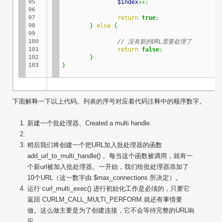
95

$index
++;
96

97

return
true
;
98

}
else
{
99

100

// 没有新的URL需要处理了
101

return
false
;
102

}
103
}
下面解释一下以上代码。列表的序号对应着代码注释中的顺序数字。
新建一个批处理器。Created a multi handle.
稍后我们将创建一个把URL加入批处理器的函数
add_url_to_multi_handle() 。每当这个函数被调用，就有一
个新url被加入批处理器。一开始，我们给批处理器添加了
10个URL（这一数字由 $max_connections 所决定）。
运行 curl_multi_exec() 进行初始化工作是必须的，只要它
返回 CURLM_CALL_MULTI_PERFORM 就还有事情要
做。这么做主要是为了创建连接，它不会等待完整的URL响
应。