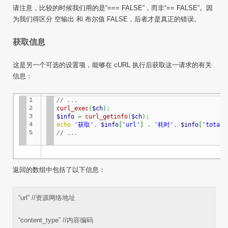
请注意，比较的时候我们用的是“=== FALSE”，而非“== FALSE”。因
为我们得区分 空输出 和 布尔值 FALSE，后者才是真正的错误。
获取信息
这是另一个可选的设置项，能够在
cURL
执行后获取这一请求的有关
信息：
1

// ...
2

curl_exec
(
$ch
)
;
3

$info
=
curl_getinfo
(
$ch
)
;
4

echo
'获取'
.
$info
[
'url'
]
.
'耗时'
.
$info
[
'total_
5
// ...
返回的数组中包括了以下信息：
“url” //资源网络地址
“content_type” //内容编码