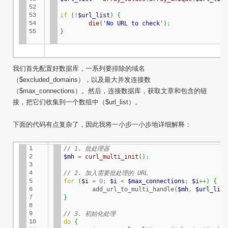
52

53

if
(
!
$url_list
)
{
54

die
(
'No URL to check'
)
;
55
}
我们首先配置好数据库，一系列要排除的域名
（$excluded_domains），以及最大并发连接数
（$max_connections）。然后，连接数据库，获取文章和包含的链
接，把它们收集到一个数组中（$url_list）。
下面的代码有点复杂了，因此我将一小步一小步地详细解释：
1

// 1. 批处理器
2

$mh
=
curl_multi_init
(
)
;
3

4

// 2. 加入需要批处理的 URL
5

for
(
$i
=
0
;
$i
<
$max_connections
;
$i
++
)
{
6

	add_url_to_multi_handle
(
$mh
,
$url_list
7

}
8

9

// 3. 初始化处理
10

do
{