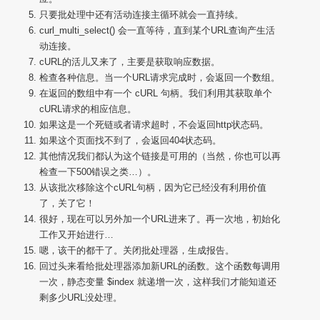
只要批处理中还有活动连接主循环就会一直持续。
curl_multi_select() 会一直等待，直到某个URL查询产生活
动连接。
cURL
的活儿又来了，主要是获取响应数据。
检查各种信息。当一个URL请求完成时，会返回一个数组。
在返回的数组中有一个
cURL
句柄。我们利用其获取单个
cURL
请求的相应信息。
如果这是一个死链或者请求超时，不会返回http状态码。
如果这个页面找不到了，会返回404状态码。
其他情况我们都认为这个链接是可用的（当然，你也可以再
检查一下500错误之类…）。
从该批次移除这个
cURL
句柄，因为它已经没有利用价值
了，关了它！
很好，现在可以另外加一个URL进来了。再一次地，初始化
工作又开始进行…
嗯，该干的都干了。关闭批处理器，生成报告。
回过头来看给批处理器添加新URL的函数。这个函数每调用
一次，静态变量 $index 就递增一次，这样我们才能知道还
剩多少URL没处理。