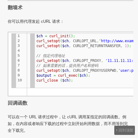
翻墙术
你可以用代理发起
cURL
请求：
1

$ch
=
curl_init
(
)
;
2

curl_setopt
(
$ch
,
 CURLOPT_URL
,
'http://www.exampl
3

curl_setopt
(
$ch
,
 CURLOPT_RETURNTRANSFER
,
1
)
;
4

5

// 指定代理地址
6

curl_setopt
(
$ch
,
 CURLOPT_PROXY
,
'11.11.11.11:80
7

// 如果需要的话，提供用户名和密码
8

curl_setopt
(
$ch
,
 CURLOPT_PROXYUSERPWD
,
'user:pas
9

$output
=
curl_exec
(
$ch
)
;
10
curl_close
(
$ch
)
;
回调函数
可以在一个 URL 请求过程中，让
cURL
调用某指定的回调函数。例
如，在内容或者响应下载的过程中立刻开始利用数据，而不用等到完
↑
回到顶部
全下载完。