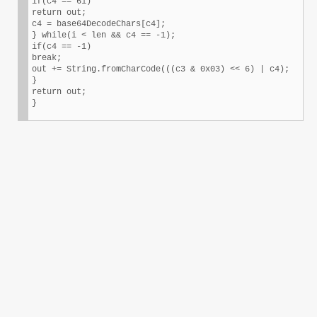
if(c4 == 61)

return out;

c4 = base64DecodeChars[c4];

} while(i < len && c4 == -1);

if(c4 == -1)

break;

out += String.fromCharCode(((c3 & 0x03) << 6) | c4);

}

return out;
