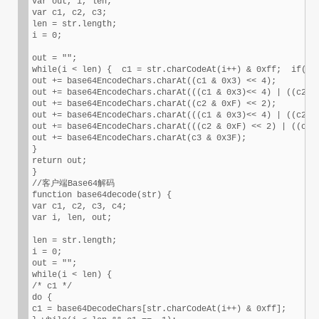
var out, i, len;

var c1, c2, c3;

len = str.length;

i = 0;

out = "";

while(i < len) {  c1 = str.charCodeAt(i++) & 0xff;  if(i =
out += base64EncodeChars.charAt((c1 & 0x3) << 4);      ou
out += base64EncodeChars.charAt(((c1 & 0x3)<< 4) | ((c2 & 
out += base64EncodeChars.charAt((c2 & 0xF) << 2);      ou
out += base64EncodeChars.charAt(((c1 & 0x3)<< 4) | ((c2 & 
out += base64EncodeChars.charAt(((c2 & 0xF) << 2) | ((c3 &
out += base64EncodeChars.charAt(c3 & 0x3F);

}

return out;

}

//客户端Base64解码

function base64decode(str) {

var c1, c2, c3, c4;

var i, len, out;

len = str.length;

i = 0;

out = "";

while(i < len) {

/* c1 */

do {

c1 = base64DecodeChars[str.charCodeAt(i++) & 0xff];
