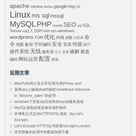
apache
centos
google
http
firefox
IIS
Linux
ms sql
mssql
MySQL
PHP
SEO
SQL
rewrite
sql
SSH
vim
windows
Server
vps
sql注入
wordpress
优化
命
内核
YUM
函数
分区表
令
安全
性能
安装
备份
字符编码
地图
技巧
无线
操作系统
破解
硬盘
服务器
注入
百度
配置
网站运营
编码
错误
近期文章
MacPorts简介及日常应用与维护/mac port
某商vps上编译php时报错“undefined reference
to `libiconv_open’”的处理
windows下安装zip压缩布的mysql服务器端
MySQL复制设置及相关维护操作
本博客正式支持HTTPS/SSL浏览（by Let’s
Encrypt）
Let’s Encrypt HTTPS证书部署/ssl,nginx,centos
凭空想象的应用中的数据加密方案