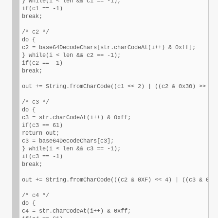
} while(i < len && c1 == -1);

if(c1 == -1)

break;

/* c2 */

do {

c2 = base64DecodeChars[str.charCodeAt(i++) & 0xff];

} while(i < len && c2 == -1);

if(c2 == -1)

break;

out += String.fromCharCode((c1 << 2) | ((c2 & 0x30) >> 4))
/* c3 */

do {

c3 = str.charCodeAt(i++) & 0xff;

if(c3 == 61)

return out;

c3 = base64DecodeChars[c3];

} while(i < len && c3 == -1);

if(c3 == -1)

break;

out += String.fromCharCode(((c2 & 0XF) << 4) | ((c3 & 0x3C
/* c4 */

do {

c4 = str.charCodeAt(i++) & 0xff;
