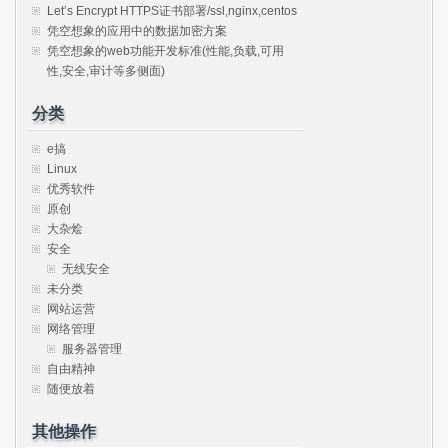
Let’s Encrypt HTTPS证书部署/ssl,nginx,centos
凭空想象的应用中的数据加密方案
凭空想象的web功能开发标准(性能,负载,可用
性,安全,审计等多侧面)
分类
e搞
Linux
优秀软件
原创
大杂烩
安全
无线安全
未分类
网站运营
网络管理
服务器管理
自由精神
随便放着
其他操作