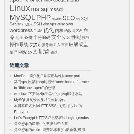
firefox
IIS
Linux
ms sql
mssql
MySQL
PHP
SEO
SQL
rewrite
sql
SSH
vim
windows
Server
vps
sql注入
wordpress
优化
命
内核
YUM
函数
分区表
令
安全
性能
安装
备份
字符编码
地图
技巧
无线
操作系统
破解
硬盘
服务器
注入
百度
配置
网站运营
编码
错误
近期文章
MacPorts简介及日常应用与维护/mac port
某商vps上编译php时报错“undefined reference
to `libiconv_open’”的处理
windows下安装zip压缩布的mysql服务器端
MySQL复制设置及相关维护操作
本博客正式支持HTTPS/SSL浏览（by Let’s
Encrypt）
Let’s Encrypt HTTPS证书部署/ssl,nginx,centos
凭空想象的应用中的数据加密方案
凭空想象的web功能开发标准(性能,负载,可用