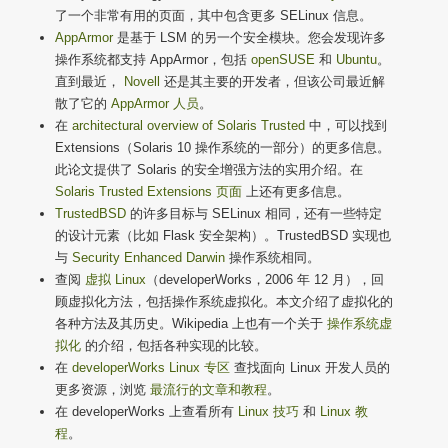
了一个非常有用的页面，其中包含更多 SELinux 信息。
AppArmor
是基于 LSM 的另一个安全模块。您会发现许多
操作系统都支持 AppArmor，包括
openSUSE
和
Ubuntu
。
直到最近，
Novell
还是其主要的开发者，但该公司最近解
散了它的
AppArmor 人员
。
在
architectural overview of Solaris Trusted
中，可以找到
Extensions（Solaris 10 操作系统的一部分）的更多信息。
此论文提供了 Solaris 的安全增强方法的实用介绍。在
Solaris Trusted Extensions 页面
上还有更多信息。
TrustedBSD
的许多目标与 SELinux 相同，还有一些特定
的设计元素（比如 Flask 安全架构）。TrustedBSD 实现也
与
Security Enhanced Darwin
操作系统相同。
查阅
虚拟 Linux
（developerWorks，2006 年 12 月），回
顾虚拟化方法，包括操作系统虚拟化。本文介绍了虚拟化的
各种方法及其历史。Wikipedia 上也有一个关于
操作系统虚
拟化
的介绍，包括各种实现的比较。
在
developerWorks Linux 专区
查找面向 Linux 开发人员的
更多资源，浏览
最流行的文章和教程
。
在 developerWorks 上查看所有
Linux 技巧
和
Linux 教
程
。