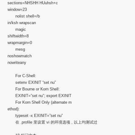
sections=NHSHH HUuhsh+c
window=23
nolist shell=/b
in/ksh wrapscan
magic
shiftwidth=8
wrapmargin=0
mesg
noshowmatch
nowriteany
For C-Shell:
setenv EXINIT “set nu”
For Bourne or Korn Shell:
EXINIT=”set nu”; export EXINIT
For Korn Shell Only (alternate m
ethod):
typeset -x EXINIT=”set nu”
在 .profile 里设置 vi 的环境选项 , 以上均测试过