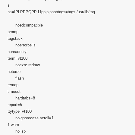
s
hs=IPLPPPQPP LIpplpipnpbtags=tags /usr/lib/tag
noedcompatible
prompt
tagstack
noerrorbells
noreadonly
term=vt100
noexrc redraw
noterse
flash
remap
timeout
hardtabs=8
report=5
ttytype=vt100
noignorecase scroll=1
1 warn
nolisp