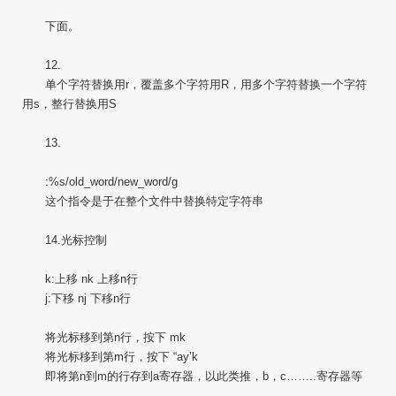
下面。
12.
单个字符替换用r，覆盖多个字符用R，用多个字符替换一个字符
用s，整行替换用S
13.
:%s/old_word/new_word/g
这个指令是于在整个文件中替换特定字符串
14.光标控制
k:上移 nk 上移n行
j:下移 nj 下移n行
将光标移到第n行，按下 mk
将光标移到第m行，按下 “ay’k
即将第n到m的行存到a寄存器，以此类推，b，c……..寄存器等