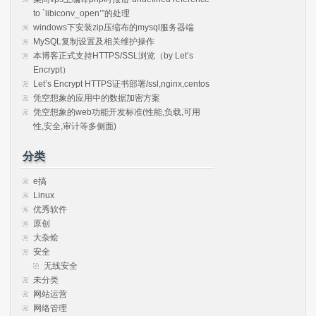
to `libiconv_open’”的处理
windows下安装zip压缩布的mysql服务器端
MySQL复制设置及相关维护操作
本博客正式支持HTTPS/SSL浏览（by Let’s
Encrypt）
Let’s Encrypt HTTPS证书部署/ssl,nginx,centos
凭空想象的应用中的数据加密方案
凭空想象的web功能开发标准(性能,负载,可用
性,安全,审计等多侧面)
分类
e搞
Linux
优秀软件
原创
大杂烩
安全
无线安全
未分类
网站运营
网络管理