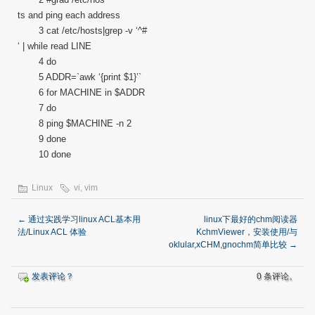
ts and ping each address
3 cat /etc/hosts|grep -v ‘^#
‘ | while read LINE
4 do
5 ADDR=`awk ‘{print $1}’`
6 for MACHINE in $ADDR
7 do
8 ping $MACHINE -n 2
9 done
10 done
Linux
vi
,
vim
←
通过实践学习linux ACL基本用
linux下最好的chm阅读器
法/Linux ACL 体验
KchmViewer，安装使用/与
oklular,xCHM,gnochm简单比较
→
发表评论？
0 条评论。