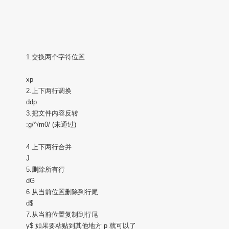
1.交换两个字符位置
xp
2.上下两行调换
ddp
3.把文件内容反转
:g/^/m0/ (未通过)
4.上下两行合并
J
5.删除所有行
dG
6.从当前位置删除到行尾
d$
7.从当前位置复制到行尾
y$ 如果要粘贴到其他地方 p 就可以了