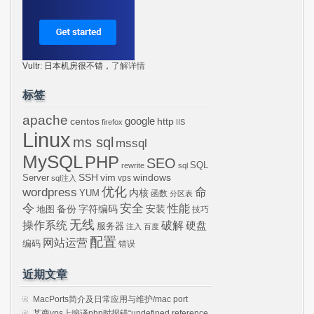
Vultr: 日本机房很不错，
了解详情
标签
apache
centos
google
http
firefox
IIS
Linux
ms sql
mssql
MySQL
PHP
SEO
SQL
rewrite
sql
SSH
vim
windows
Server
vps
sql注入
wordpress
优化
命
内核
YUM
函数
分区表
令
安全
性能
安装
备份
字符编码
地图
技巧
无线
操作系统
破解
硬盘
服务器
注入
百度
配置
网站运营
编码
错误
近期文章
MacPorts简介及日常应用与维护/mac port
某商vps上编译php时报错“undefined reference