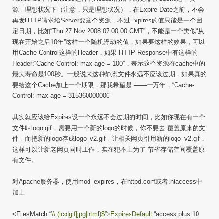
源，理想状况下（注意，只是理想状况），在Expire Date之前，不会
再发HTTP请求给Server要这个资源，不过Expires的值只能是一个固
定日期，比如“Thu 27 Nov 2008 07:00:00 GMT”，不能是一个类似“从
现在开始之后10年”这样一个随机浮动的值，如果要这样的效果，可以
用Cache-Control这样的Header，如果 HTTP Response中有这样的
Header:“Cache-Control: max-age = 100”，表示这个资源在cache中的
最大寿命是100秒。一般说来这种静态文件永远不应该过期，如果真的
要给这个Cache加上一个期限，那我希望是 ——一万年，“Cache-
Control: max-age = 315360000000”
其实就应该给Expires设一个永远不会过期的时间，比如你现在有一个
文件叫logo.gif，需要用一个新的logo的时候，你不要去 覆盖原来的文
件，而把新的logo存成logo_v2.gif，让相关网页引用新的logo_v2.gif，
这样可以让新老网页同时工作，实在犯不上为了 节省存储空间覆盖原
有文件。
对Apache服务器，使用mod_expires，在httpd.conf或者.htaccess中
加上
<FilesMatch “
\\.(ico|gif|jpg|html)$”>ExpiresDefault
“access plus 10