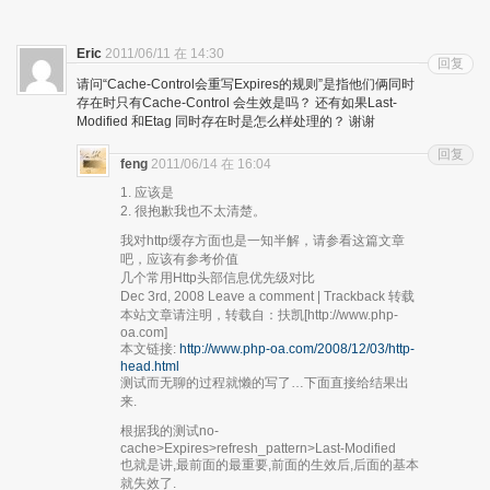
Eric
2011/06/11 在 14:30
回复
请问“Cache-Control会重写Expires的规则”是指他们俩同时
存在时只有Cache-Control 会生效是吗？ 还有如果Last-
Modified 和Etag 同时存在时是怎么样处理的？ 谢谢
回复
feng
2011/06/14 在 16:04
1. 应该是
2. 很抱歉我也不太清楚。
我对http缓存方面也是一知半解，请参看这篇文章
吧，应该有参考价值
几个常用Http头部信息优先级对比
Dec 3rd, 2008 Leave a comment | Trackback 转载
本站文章请注明，转载自：扶凯[http://www.php-
oa.com]
本文链接:
http://www.php-oa.com/2008/12/03/http-
head.html
测试而无聊的过程就懒的写了…下面直接给结果出
来.
根据我的测试no-
cache>Expires>refresh_pattern>Last-Modified
也就是讲,最前面的最重要,前面的生效后,后面的基本
就失效了.