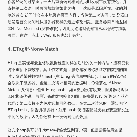
你曾经访问过某页，一天后重新访问相同的页时发现它没有变化，并
奇怪第二次访问时页面加载得如此之快——这就是原因所在。你的浏
览器首次 访问时会在本地缓存页面内容，当你第二次访问，浏览器自
动发送首次访问时从服务器获得的最近修改日期。服务器简单地返回
304: Not Modified (没有修改)，因此浏览器就会知道从本地缓存加载
页面。在这一点上，Web 服务也如此智能。
4. ETag/If-None-Match
ETag 是实现与最近修改数据检查同样的功能的另一种方法：没有变化
时不重新下载数据。其工作方式是：服务器发送你所请求的数据的同
时，发送某种数据的 hash (在 ETag 头信息中给出)。hash 的确定完
全取决于服务器。当第二次请求相同的数据时，你需要在 If-None-
Match: 头信息中包含 ETag hash，如果数据没有改变，服务器将返回
304 状态代码。与最近修改数据检查相同，服务器仅仅 发送 304 状态
代码；第二次将不为你发送相同的数据。在第二次请求时，通过包含
ETag hash，你告诉服务器：如果 hash 仍旧匹配就没有必要重新发送
相同的数据，因为你还有上一次访问过的数据。
这几个http头可以作为meta标签发送到客户端，但是需要注意的是
Http头中的设置优先级更高一些，例如：