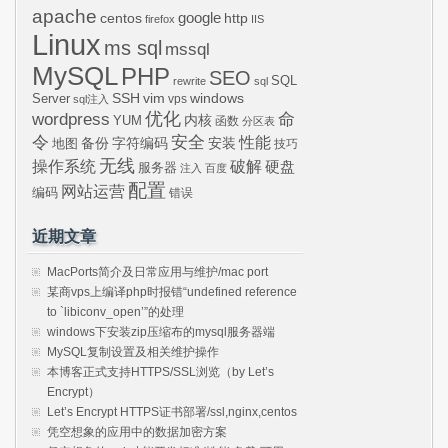
apache
centos
google
http
firefox
IIS
Linux
ms sql
mssql
MySQL
PHP
SEO
SQL
rewrite
sql
SSH
vim
windows
Server
vps
sql注入
wordpress
优化
命
内核
YUM
函数
分区表
令
安全
性能
安装
备份
字符编码
地图
技巧
无线
操作系统
破解
硬盘
服务器
注入
百度
配置
网站运营
编码
错误
近期文章
MacPorts简介及日常应用与维护/mac port
某商vps上编译php时报错“undefined reference
to `libiconv_open’”的处理
windows下安装zip压缩布的mysql服务器端
MySQL复制设置及相关维护操作
本博客正式支持HTTPS/SSL浏览（by Let’s
Encrypt）
Let’s Encrypt HTTPS证书部署/ssl,nginx,centos
凭空想象的应用中的数据加密方案