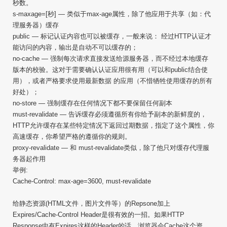
秒数。
s-maxage=[秒] — 类似于max-age属性，除了他应用于共享（如：代
理服务器）缓存
public — 标记认证内容也可以被缓存，一般来说： 经过HTTP认证才
能访问的内容，输出是自动不可以缓存的；
no-cache — 强制每次请求直接发送给源服务器，而不经过本地缓存
版本的校验。这对于需要确认认证应用很有用（可以和public结合使
用），或者严格要求使用最新数据 的应用（不惜牺牲使用缓存的所有
好处）；
no-store — 强制缓存在任何情况下都不要保留任何副本
must-revalidate — 告诉缓存必须遵循所有你给予副本的新鲜度的，
HTTP允许缓存在某些特定情况下返回过期数据，指定了这个属性，你
高速缓存，你希望严格的遵循你的规则。
proxy-revalidate — 和 must-revalidate类似，除了他只对缓存代理服
务器起作用
举例:
Cache-Control: max-age=3600, must-revalidate
给静态资源(HTML文件，图片文件等）的Repsone加上
Expires/Cache-Control Header是很有效的一招。如果HTTP
Response中有Expires这样的Header的话，浏览器会Cache这个资