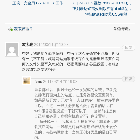
←
王垠：完全用 GNU/Linux 工作
asp/vbscript函数RemoveHTML()，
正则表达式高效删除所有html标签，
包括javascript及CSS标签
→
发表评论？
5 条评论。
灰太狼
2011/03/14 在 18:23
回复
您好，我是初学做网站的，您写了这么多确实不容易，但我
有一点不了解，就是网站如果想缓存在浏览器里只需要在网
页的文件头里写入您说的，还是需要服务器里设置，有服务
器给浏览器发送指令
回复
feng
2011/03/14 在 19:03
两者都可以，但对于已经开发完成的系统，或者是
以静态页面为主的站点，在服务器里设置更简单。
如果是新开发，开发“单一入口程序”，放在程序里也
可以。不过，一般没必要这么做；需要的话，在
web服务器里设置一下就可以了——当然前提是你
自己的服务器，虚拟主机肯定不让你设置的。
—-顺便说一下，我这里页面很多文章并非原创，转
载其它网站，一般都是对自己有用或者认为比较价
值的，有些稍做修改；当然原创分类里的是自己写
的。