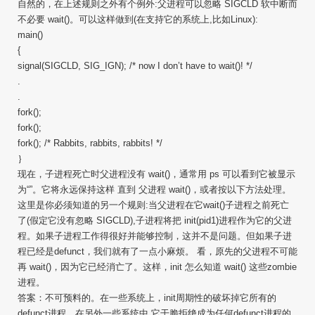
自然的，在上述规则之外有个例外:父进程可以忽略 SIGCLD 软中断而
不必要 wait()。可以这样做到(在支持它的系统上,比如Linux):
main()
{
signal(SIGCLD, SIG_IGN); /* now I don’t have to wait()! */
.
.
fork();
fork();
fork(); /* Rabbits, rabbits, rabbits! */
｝
现在，子进程死亡时父进程没有 wait()，通常用 ps 可以看到它被显示
为“”。它将永远保持这样 直到 父进程 wait()，或者按以下方法处理。
这里是你必须知道的另一个规则:当父进程在它wait()子进程之前死亡
了(假定它没有忽略 SIGCLD),子进程将把 init(pid1)进程作为它的父进
程。如果子进程工作得很好并能够控制，这并不是问题。但如果子进
程已经是defunct，我们就有了一点小麻烦。 看，原先的父进程不可能
再 wait()，因为它已经消亡了。这样，init 怎么知道 wait() 这些zombie
进程。
答案：不可预料的。在一些系统上，init周期性的破坏掉它所有的
defunct进程。在另外一些系统中,它干脆拒绝成为任何defunct进程的