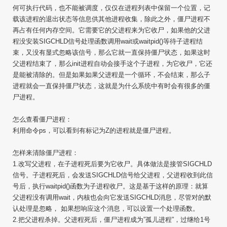
何可执行代码，也不能被调度，仅仅在进程列表中保留一个位置，记
载该进程的退出状态等信息供其他进程收集，除此之外，僵尸进程不
再占有任何内存空间。它需要它的父进程来为它收尸，如果他的父进
程没安装SIGCHLD信号处理函数调用wait或waitpid()等待子进程结
束，又没有显式忽略该信号，那么它就一直保持僵尸状态，如果这时
父进程结束了，那么init进程自动会接手这个子进程，为它收尸，它还
是能被清除的。但是如果如果父进程是一个循环，不会结束，那么子
进程就会一直保持僵尸状态，这就是为什么系统中有时会有很多的僵
尸进程。
怎么查看僵尸进程：
利用命令ps，可以看到有标记为Z的进程就是僵尸进程。
怎样来清除僵尸进程：
1.改写父进程，在子进程死后要为它收尸。具体做法是接管SIGCHLD
信号。子进程死后，会发送SIGCHLD信号给父进程，父进程收到此信
号后，执行waitpid()函数为子进程收尸。这是基于这样的原理：就算
父进程没有调用wait，内核也会向它发送SIGCHLD消息，尽管对的默
认处理是忽略， 如果想响应这个消息，可以设置一个处理函数。
2.把父进程杀掉。父进程死后，僵尸进程成为”孤儿进程”，过继给1号