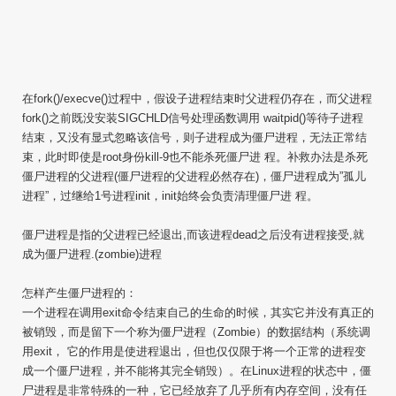
在fork()/execve()过程中，假设子进程结束时父进程仍存在，而父进程
fork()之前既没安装SIGCHLD信号处理函数调用 waitpid()等待子进程
结束，又没有显式忽略该信号，则子进程成为僵尸进程，无法正常结
束，此时即使是root身份kill-9也不能杀死僵尸进 程。补救办法是杀死
僵尸进程的父进程(僵尸进程的父进程必然存在)，僵尸进程成为”孤儿
进程”，过继给1号进程init，init始终会负责清理僵尸进 程。
僵尸进程是指的父进程已经退出,而该进程dead之后没有进程接受,就
成为僵尸进程.(zombie)进程
怎样产生僵尸进程的：
一个进程在调用exit命令结束自己的生命的时候，其实它并没有真正的
被销毁，而是留下一个称为僵尸进程（Zombie）的数据结构（系统调
用exit， 它的作用是使进程退出，但也仅仅限于将一个正常的进程变
成一个僵尸进程，并不能将其完全销毁）。在Linux进程的状态中，僵
尸进程是非常特殊的一种，它已经放弃了几乎所有内存空间，没有任