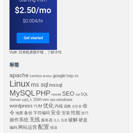
Vultr: 日本机房很不错，
了解详情
标签
apache
centos
google
http
firefox
IIS
Linux
ms sql
mssql
MySQL
PHP
SEO
SQL
rewrite
sql
SSH
vim
windows
Server
vps
sql注入
wordpress
优化
命
内核
YUM
函数
分区表
令
安全
性能
安装
备份
字符编码
地图
技巧
无线
操作系统
破解
硬盘
服务器
注入
百度
配置
网站运营
编码
错误