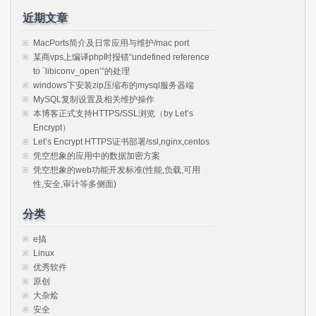
近期文章
MacPorts简介及日常应用与维护/mac port
某商vps上编译php时报错“undefined reference
to `libiconv_open’”的处理
windows下安装zip压缩布的mysql服务器端
MySQL复制设置及相关维护操作
本博客正式支持HTTPS/SSL浏览（by Let’s
Encrypt）
Let’s Encrypt HTTPS证书部署/ssl,nginx,centos
凭空想象的应用中的数据加密方案
凭空想象的web功能开发标准(性能,负载,可用
性,安全,审计等多侧面)
分类
e搞
Linux
优秀软件
原创
大杂烩
安全