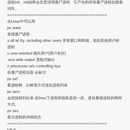
进程init，init始终会负责清理僵尸进程．它产生的所有僵尸进程也跟着
消失。
===========================================
在Linux中可以用
ps auwx
发现僵尸进程
a all w/ tty, including other users 所有窗口和终端，包括其他用户的
进程
u user-oriented 面向用户(用户友好)
-w,w wide output 宽格式输出
x processes w/o controlling ttys
在僵尸进程后面 会标注
ps axf
看进程树，以树形方式现实进程列表
ps axm
会把线程列出来,在linux下进程和线程是统一的，是轻量级进程的两种
方式。
ps axu
显示进程的详细状态
===========================================
killall