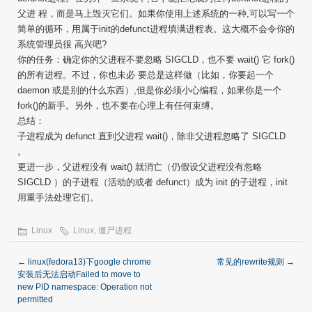
父进 程，而是马上毁灭它们。如果你使用上述系统的一种,可以写一个
简单的循环，用属于init的defunct进程填满进程表。这大概不会令你的
系统管理员很 高兴吧?
你的任务：确定你的父进程不要忽略 SIGCLD，也不要 wait() 它 fork()
的所有进程。不过，你也未必 要总是这样做（比如，你要起一个
daemon 或是别的什么东西）,但是你必须小心编程，如果你是一个
fork()的新手。另外，也不要在心理上有任何束缚。
总结：
子进程成为 defunct 直到父进程 wait()，除非父进程忽略了 SIGCLD
。
更进一步，父进程没有 wait() 就消亡（仍假设父进程没有忽略
SIGCLD ）的子进程（活动的或者 defunct）成为 init 的子进程，init
用重手法处理它们。
Linux
Linux
,
僵尸进程
←
linux(fedora13)下google chrome
常见的rewrite规则
→
安装后无法启动Failed to move to
new PID namespace: Operation not
permitted