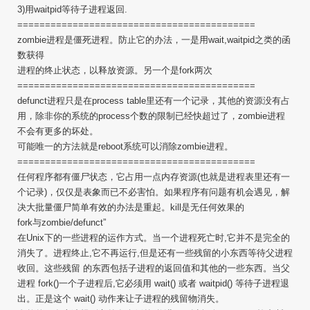
3)用waitpid等待子进程返回.
===========================================
zombie进程是僵死进程。防止它的办法，一是用wait,waitpid之类的函
数获得
进程的终止状态，以释放资源。另一个是fork两次
===========================================
defunct进程只是在process table里还有一个记录，其他的资源没有占
用，除非你的系统的process个数的限制已经快超过了，zombie进程
不会有更多的坏处。
可能唯一的方法就是reboot系统可以消除zombie进程。
===========================================
任何程序都有僵尸状态，它占用一点内存资源(也就是进程表里还有一
个记录)，仅仅是表象而已不必害怕。如果程序有问题有机会遇见，解
决大批量僵尸简单有效的办法是重起。kill是无任何效果的
fork与zombie/defunct”
在Unix下的一些进程的运作方式。当一个进程死亡时,它并不是完全的
消失了。进程终止,它不再运行,但是还有一些残留的小东西等待父进程
收回。这些残留 的东西包括子进程的返回值和其他的一些东西。当父
进程 fork()一个子进程后,它必须用 wait() 或者 waitpid() 等待子进程退
出。正是这个 wait() 动作来让子进程的残留物消失。