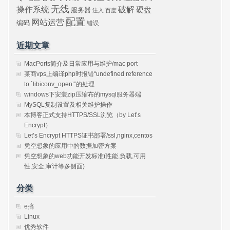
无线
操作系统
破解
硬盘
服务器
注入
百度
配置
网站运营
编码
错误
近期文章
MacPorts简介及日常应用与维护/mac port
某商vps上编译php时报错“undefined reference
to `libiconv_open’”的处理
windows下安装zip压缩布的mysql服务器端
MySQL复制设置及相关维护操作
本博客正式支持HTTPS/SSL浏览（by Let’s
Encrypt）
Let’s Encrypt HTTPS证书部署/ssl,nginx,centos
凭空想象的应用中的数据加密方案
凭空想象的web功能开发标准(性能,负载,可用
性,安全,审计等多侧面)
分类
e搞
Linux
优秀软件