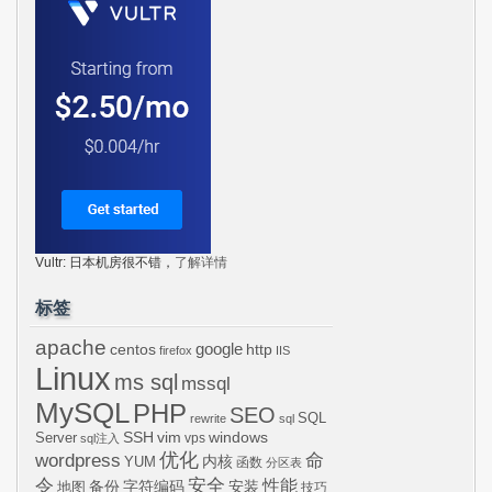
Vultr: 日本机房很不错，
了解详情
标签
apache
centos
google
http
firefox
IIS
Linux
ms sql
mssql
MySQL
PHP
SEO
SQL
rewrite
sql
SSH
vim
windows
Server
vps
sql注入
wordpress
优化
命
内核
YUM
函数
分区表
令
安全
性能
安装
备份
字符编码
地图
技巧