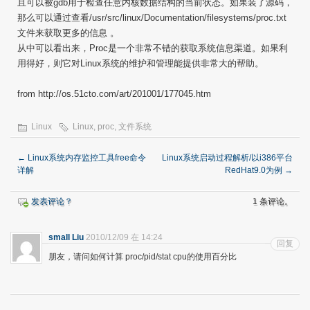
且可以被gdb用于检查任意内核数据结构的当前状态。如果装了源码，
那么可以通过查看/usr/src/linux/Documentation/filesystems/proc.txt
文件来获取更多的信息 。
从中可以看出来，Proc是一个非常不错的获取系统信息渠道。如果利
用得好，则它对Linux系统的维护和管理能提供非常大的帮助。
from http://os.51cto.com/art/201001/177045.htm
Linux
Linux
,
proc
,
文件系统
←
Linux系统内存监控工具free命令
Linux系统启动过程解析/以i386平台
详解
RedHat9.0为例
→
发表评论？
1 条评论。
small Liu
2010/12/09 在 14:24
回复
朋友，请问如何计算 proc/pid/stat cpu的使用百分比