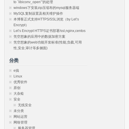
to `libiconv_open’”的处理
windows下安装zip压缩布的mysql服务器端
MySQL复制设置及相关维护操作
本博客正式支持HTTPS/SSL浏览（by Let’s
Encrypt）
Let’s Encrypt HTTPS证书部署/ssl,nginx,centos
凭空想象的应用中的数据加密方案
凭空想象的web功能开发标准(性能,负载,可用
性,安全,审计等多侧面)
分类
e搞
Linux
优秀软件
原创
大杂烩
安全
无线安全
未分类
网站运营
网络管理
服务器管理