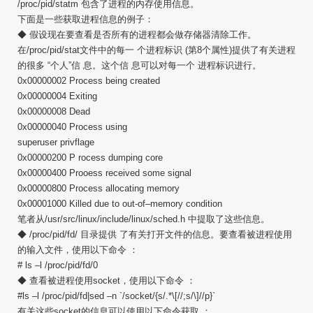
/proc/pid/statm 包含了进程的内存使用信息。
下面是一些获取进程信息的例子：
◆ 假设现在要查看是否所有的进程都会做存储器清除工作。
在/proc/pid/stat文件中的每一 个进程标识 (第8个属性)提供了有关进程
的很多 “个人”信 息。这个信 息可以对每一个 进程标识进行。
0x00000002 Process being created
0x00000004 Exiting
0x00000008 Dead
0x00000040 Process using
superuser privflage
0x00000200 P rocess dumping core
0x00000400 Prooess received some signal
0x00000800 Process allocating memory
0x00001000 Killed due to out-of–memory condition
笔者从/usr/src/linux/include/linux/sched.h 中提取了这些信息。
◆ /proc/pid/fd/ 目录提供 了有关打开文件的信息。要查看被进程使用
的输入文件，使用以下命令 ：
# ls –l /proc/pid/fd/0
◆ 查看被进程使用socket，使用以下命令 ：
#ls –l /proc/pid/fd|sed –n `/socket/{s/.*\[//;s/\]//p}`
有关这些socket的信息可以使用以下命令获取 ：