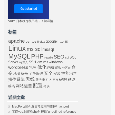
Vultr: 日本机房很不错，
了解详情
标签
apache
centos
google
http
firefox
IIS
Linux
ms sql
mssql
MySQL
PHP
SEO
SQL
rewrite
sql
SSH
vim
windows
Server
vps
sql注入
wordpress
优化
命
内核
YUM
函数
分区表
令
安全
性能
安装
备份
字符编码
地图
技巧
无线
操作系统
破解
硬盘
服务器
注入
百度
配置
网站运营
编码
错误
近期文章
MacPorts简介及日常应用与维护/mac port
某商vps上编译php时报错“undefined reference