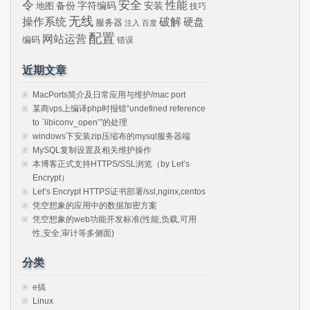
令
安全
性能
安装
备份
字符编码
地图
技巧
无线
操作系统
破解
硬盘
服务器
注入
百度
配置
网站运营
编码
错误
近期文章
MacPorts简介及日常应用与维护/mac port
某商vps上编译php时报错“undefined reference
to `libiconv_open’”的处理
windows下安装zip压缩布的mysql服务器端
MySQL复制设置及相关维护操作
本博客正式支持HTTPS/SSL浏览（by Let’s
Encrypt）
Let’s Encrypt HTTPS证书部署/ssl,nginx,centos
凭空想象的应用中的数据加密方案
凭空想象的web功能开发标准(性能,负载,可用
性,安全,审计等多侧面)
分类
e搞
Linux