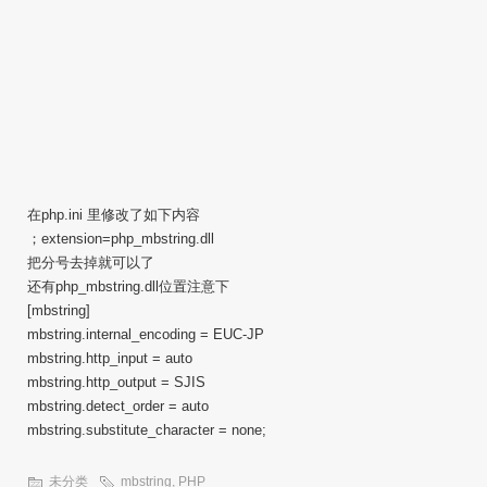
在php.ini 里修改了如下内容
；extension=php_mbstring.dll
把分号去掉就可以了
还有php_mbstring.dll位置注意下
[mbstring]
mbstring.internal_encoding = EUC-JP
mbstring.http_input = auto
mbstring.http_output = SJIS
mbstring.detect_order = auto
mbstring.substitute_character = none;
未分类
mbstring
,
PHP