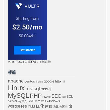
Vultr: 日本机房很不错，
了解详情
标签
apache
centos
google
http
firefox
IIS
Linux
ms sql
mssql
MySQL
PHP
SEO
SQL
rewrite
sql
SSH
vim
windows
Server
vps
sql注入
wordpress
优化
命
内核
YUM
函数
分区表