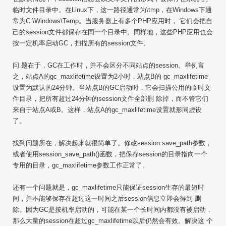
临时文件目录中。在Linux下，这一路径通常为\tmp，在Windows下通
常为C:\Windows\Temp。当服务器上有多个PHP应用时， 它们会把自
己的session文件都保存在同一个目录中。同样地，这些PHP应用也会
按一定机率启动GC，扫描所有的session文件。
问 题在于，GC在工作时，并不会区分不同站点的session。举例言
之，站点A的gc_maxlifetime设置为2小时，站点B的 gc_maxlifetime
设置为默认的24分钟。当站点B的GC启动时，它会扫描公用的临时文
件目录，把所有超过24分钟的session文件全部删 除掉，而不管它们
来自于站点A或B。这样，站点A的gc_maxlifetime设置就形同虚设
了。
找到问题所在，解决起来就很简单了。修改session.save_path参数，
或者使用session_save_path()函数，把保存session的目录指向一个
专用的目录，gc_maxlifetime参数工作正常了。
还有一个问题就是，gc_maxlifetime只能保证session生存的最短时
间，并不能够保存在超过这一时间之后session信息立即会得到 删
除。因为GC是按机率启动的，可能在某一个长时间内都没有被启动，
那么大量的session在超过gc_maxlifetime以后仍然会有效。解决这 个