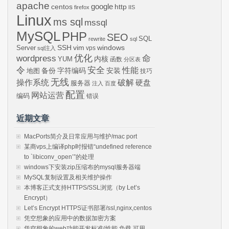
apache
centos
google
http
firefox
IIS
Linux
ms sql
mssql
MySQL
PHP
SEO
SQL
rewrite
sql
SSH
vim
windows
Server
vps
sql注入
wordpress
优化
命
内核
YUM
函数
分区表
令
安全
性能
安装
备份
字符编码
地图
技巧
无线
操作系统
破解
硬盘
服务器
注入
百度
配置
网站运营
编码
错误
近期文章
MacPorts简介及日常应用与维护/mac port
某商vps上编译php时报错“undefined reference
to `libiconv_open’”的处理
windows下安装zip压缩布的mysql服务器端
MySQL复制设置及相关维护操作
本博客正式支持HTTPS/SSL浏览（by Let’s
Encrypt）
Let’s Encrypt HTTPS证书部署/ssl,nginx,centos
凭空想象的应用中的数据加密方案
凭空想象的web功能开发标准(性能,负载,可用