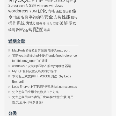
SEO
SQL
rewrite
sql
SSH
vim
windows
Server
vps
sql注入
wordpress
优化
命
内核
YUM
函数
分区表
令
安全
性能
安装
备份
字符编码
地图
技巧
无线
操作系统
破解
硬盘
服务器
注入
百度
配置
网站运营
编码
错误
近期文章
MacPorts简介及日常应用与维护/mac port
某商vps上编译php时报错“undefined reference
to `libiconv_open’”的处理
windows下安装zip压缩布的mysql服务器端
MySQL复制设置及相关维护操作
本博客正式支持HTTPS/SSL浏览（by Let’s
Encrypt）
Let’s Encrypt HTTPS证书部署/ssl,nginx,centos
凭空想象的应用中的数据加密方案
凭空想象的web功能开发标准(性能,负载,可用
性,安全,审计等多侧面)
分类