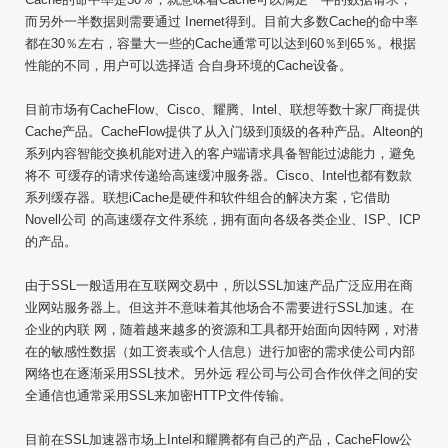
而另外一半数据则需要通过 Inernet得到。目前大多数Cache的命中率
都在30％左右，容量大一些的Cache通常可以达到60％到65％。根据
性能的不同，用户可以选择适 合自身环境的Cache设备。
目前市场有CacheFlow、Cisco、耀腾、Intel、联想等数十家厂商提供
Cache产品。CacheFlow提供了从入门级到顶级的各种产品。Alteon的
系列内容智能交换机能对进入的客户端请求具备智能过滤能力，避免
将不 可缓存的请求传递给高速缓冲服务器。Cisco、Intel也都有数款
系列缓存器。联想iCache是硬件和软件组合的解决方案，它借助
Novell公司 的高速缓存文件系统，拥有面向各级各类企业、ISP、ICP
的产品。
由于SSL一般适用在互联网交易中，所以SSL加速产品广泛应用在商
业网站服务器上。但这并不意味着其他场合不需要进行SSL加速。在
企业的内联 网，随着越来越多的资源和工具都开始面向因特网，对潜
在的敏感性数据（如工资表或个人信息）进行加密的需求使公司内部
网络也在逐渐采用SSL技术。另外远 程公司与公司合作伙伴之间的安
全通信也通常采用SSL来加密HTTP文件传输。
目前在SSL加速器市场上Intel和耀腾都有自己的产品，CacheFlow公