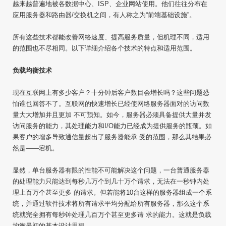
越来越普遍地被各数据中心、ISP、企业网站使用。他们往往分布在
应用服务器和路由器/交换机之间，有人称之为“前端基础设施”。
所有这些技术都能改善网络速度、提高服务质量，但机理不同，适用
的范围也不尽相同。以下详细介绍各个技术的特点和适用范围。
负载均衡技术
现在互联网上有多少客户？十分钟后客户数目会增长吗？这些问题恐
怕谁也回答不了。互联网的快速增长已经使网络服务器面对的访问数
量大大增加并且更加 不可预知。如今，服务器必须具备提供大量并发
访问服务的能力，其处理能力和I/O能力已经成为提供服务的瓶颈。如
果客户的增多导致通信量超出了服务器能承 受的范围，那么其结果必
然是——宕机。
显然，单台服务器有限的性能不可能解决这个问题，一台普通服务器
的处理能力只能达到每秒几万个到几十万个请求，无法在一秒钟内处
理上百万个甚至更多 的请求。但若能将10台这样的服务器组成一个系
统，并通过软件技术将所有请求平均分配给所有服务器，那么这个系
统就完全拥有每秒钟处理几百万个甚至更多请 求的能力。这就是负载
均衡最初的基本设计思想。