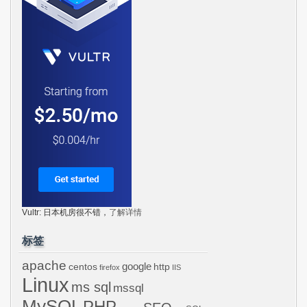
Vultr: 日本机房很不错，
了解详情
标签
apache
centos
google
http
firefox
IIS
Linux
ms sql
mssql
MySQL
PHP