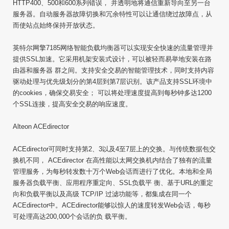
HTTP400、500和600系列错误， 并透明地将通信重新导向至另一台
服务器。自动服务器故障切换和冗余特性可以让通信绕过故障点，从
而使站点始终保持开放状态。
英特尔网擎7185网络智能负载均衡器可以实现安全快速的流量管理并
提供SSL加速。它采用机架安装式设计，可以被轻而易举地安装在路
由器和服务器 群之间。支持安全交易的智能管理技术，同时支持内容
驱动处理与优先级划分的第4层到第7层识别。该产品支持SSL环境中
的cookies，确保交易安全； 可以将处理速度提高到每秒钟多达1200
个SSL连接，提高安全交易的响应速度。
Alteon ACEdirector
ACEdirector可同时支持第2、3以及4至7层上的交换。与传统数据包交
换机不同， ACEdirector 在高性能以太网交换机内结合了独有的流量
管理服务，为每秒转发数十万个Web会话而进行了优化。本地和全局
服务器负载平衡、应用程序重定向、SSL负载平 衡、基于URL的重定
向和负载平衡以及高级 TCP/IP 过滤功能等，都集成在同一个
ACEdirector中。ACEdirector能够以惊人的速度转发Web会话，每秒
可处理高达200,000个会话的负 载平衡。