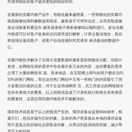
件请求响应的客户提供更快的响应时间。
在最新的负载均衡产品中，智能化越来越明显。一些智能化的负载均
衡器能够侦测到像数据库错误、服务器不可用等信息，从而采取措施
使会话恢复和重定向 服务器使电子商务能够得以顺利进行。多址负载
均衡器可以对客户发来的访问请求进行解析，计算出最佳地址，然后
将该地址返回客户，使客户自动连接到对其请求 来说最佳的数据中
心。
负载均衡技术解决了出现大流量数据时服务器的智能化分配，但统计
发现，在网络应用的需求中存在着许多冗余的内容，这些重复的需求
占用了大量的网络资 源。具体地说，在互联网上80%的用户都在访问
20%的热门网站，而在这些热门网站中又有一些热门的内容吸引了绝
大多数访问者的注意；对于企业局域网而 言，员工所发出的网络指令
也存在着很大的重复。以上的情况造成了计算机执行的指令具有很高
的重复性，这是仅用负载均衡技术不能解决的。
缓存技术就是基于以上的情况产生的。缓存设备会监视Web请求，检
索它们，然后存储为它的对象。后来的用户将直接从本地的缓存设备
而不是真正的目标站点获取该对象，从而达到提高响应性能，减少带
宽压力的目的。