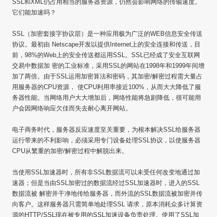
SSL和XML仍占用相当的服务器资源，仍然会影响网络的传输速度。
它们能加速吗？
SSL（加密套接字协议层）是一种应用极为广泛的WEB信息安全传送
协议。最初由 Netscape开发以提供Internet上的安全连接和传送，目
前，98%的Web上的安全传送都运用SSL。SSL已经成了安全互联网
交易中数据加 密的工业标准，采用SSL的网站在1998年和1999年间增
加了两倍。由于SSL运用加密算法和密码，其加密/解密过程需大量占
用服务器的CPU资源， 使CPU利用率接近100%，从而大大降低了服
务器性能。当网络用户大大增加后，网络性能将急剧降低，很可能用
户会因网络响应欠佳而失去耐心离开网站。
电子商务时代，服务器反应速度至关重要，为根本解决SSL给服务器
运行带来的不利影响，必须采用专门设备处理SSL协议，以使服务器
CPU从繁重的加密/解密过程中解脱出来。
当使用SSL加速器时，所有非SSL数据流可以未受任何改变地通过加
速器；但是当由SSL加密过的数据流经过SSL加速器时，进入的SSL
数据流被 解密并干净地传给服务器，而外流的SSL数据流被加密并传
向客户。这样服务器只需简单地处理SSL 请求，原本消耗众多计算资
源的HTTP/SSL现在被专用的SSL加速设备负责处理。使用了SSL加