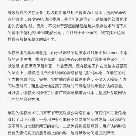
有效放置的缓存设备可以及时向最终用户传送Web网页，提高Web站
点的效率，减少WAN访问费用，甚至可以建立起一道抵御外部黑客攻
击的安全防 线。因此，不仅对于那些能够迅速地从缓存技术节省下来
的费用中盈利的ISP和电信公司，而且对于企业而言，缓存技术也同
样具有着越来越大的吸引力。
缓存技术的基本概念是：由于从网络的边缘索取对象比从Internet中索
取的速度更快、费用更低廉，因此将Web数据靠近最终用户保存，可
以使服 务提供商保留带宽，节省费用。缓存设备工作在比路由器更高
的层次上，能够把用户所要访问的网络信息 “抓”到本地，在最短的时
间内将信息连续、完整、实时地传递给最终用户，不仅大大缩短了访
问响应时间，而且极大地提高了高峰时间网络所能承受的访问容量。
可以说，缓存技术降低了目前广域网通讯带宽成本，是提升互联网访
问性能的最好方法。
早期的缓存技术可用来节省带宽以减少网络拥塞，但它们不可避免地
引起了以下问题：一是用户有可能得不到网页的及时更新，因为缓存
区不可能自动跟踪网页的变化；二是为得到最新网页，用户访问时需
要首先查询真正的服务器上的内容，这将导致访问速度的降低。