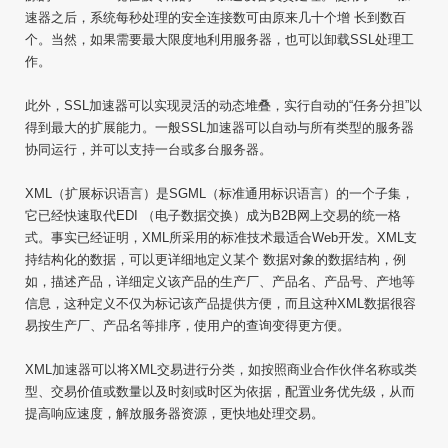
速器之后，系统每秒处理的安全连接数可由原来几十个增 长到数百
个。当然，如果需要最大限度地利用服务器，也可以卸载SSL处理工
作。
此外，SSL加速器可以实现灵活的动态堆叠，实行自动的“任务分担”以
得到最大的扩展能力。一般SSL加速器可以自动与所有类型的服务器
协同运行，并可以支持一台或多台服务器。
XML（扩展标识语言）是SGML（标准通用标识语言）的一个子集，
它已经快速取代EDI （电子数据交换）成为B2B网上交易的统一格
式。事实已经证明，XML所采用的标准技术最适合Web开发。XML支
持结构化的数据，可以更详细地定义某个 数据对象的数据结构，例
如，描述产品，详细定义该产品的生产厂、产品名、产品号、产地等
信息，这种定义不仅为标记该产品提供方便，而且这种XML数据很容
易按生产厂、产品名等排序，使用户的查询变得更方便。
XML加速器可以将XML交易进行分类，如按照商业合作伙伴名称或类
型、交易价值或数量以及时刻或时区为依据，配置业务优先级，从而
提高响应速度，解放服务器资源，更快地处理交易。