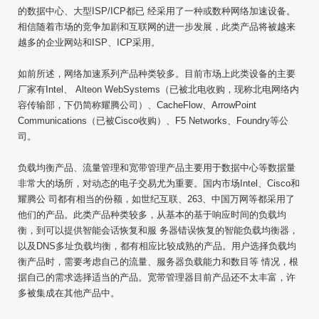
的数据中心、大型ISP/ICP都已 经采用了一种或数种网络加速设备。
相信随着市场的竞争加剧和互联网的进一步发展，此类产品将被越来
越多的企业网站和ISP、ICP采用。
如前所述，网络加速系列产品种类较多。目前市场上此类设备的主要
厂家有Intel、 Alteon WebSystems（已被北电收购，现称北电网络内
容传输部，下仍简称耀腾公司）、CacheFlow、ArrowPoint
Communications（已被Cisco收购）、F5 Networks、Foundry等公
司。
负载均衡产品、流量管理和宽带管理产品主要用于数据中心等数据量
非常大的场所，对动态的电子交易尤为重要。国内市场Intel、Cisco和
耀腾公 司都有相当的份额，如世纪互联、263、中国万网等都采用了
他们的产品。此类产品种类较多，从基本的基于响应时间的负载均
衡，到可以提供智能会话恢复和服 务器错误恢复的智能负载均衡器，
以及DNS多址负载均衡，都有相应比较成熟的产品。用户选择负载均
衡产品时，需要考虑自己的流量、服务器负载能力和数目等 情况，根
据自己的需求选择适当的产品。宽带管理器目前产品还不太丰富，许
多被集成在其他产品中。