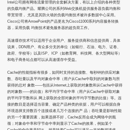
Intel公司拥有网络流量管理的全套解决方案，有以上介绍的各种类型
的负载均衡产品。耀腾公司的系列Web交换机提供服务器负载均衡和
带宽管理， 尤其是其防火墙的负载均衡技术被许多数据中心采用。
Cisco公司将ArrowPoint的产品更名为Cisco11000系列内容服务转换
器，采用负载 均衡技术避免服务器的超负荷工作。
高速缓存技术可以适用于企业用户、服务提供商和信息提供商，具体
说来，DDN用户、有众多分支的单位（如银行、石油、电力、证卷、
政府、学校等）以及ISP、ICP（如教育网、科技网、各大型网站等）
和电子商务站点都可以从高速缓存中受益。
Cache的性能指标有很多，如同时支持的连接数、每秒钟的供应对象
数、吞吐量以及平均对象命中率（用户从Cache中取到的对象数与所
获得的总对 象数——包括从Internet上获取的对象数和从Cache中获得
的对象数——的比值）和平均字节命中率（用户从Cache中获取对象
的平均字节数和从 网上获取的全部对象的平均字节数的比值）等。连
接的数目是选择适当容量、确定产品种类的依据，用户可以根据自身
环境选择支持数百个连接或者几万个连接的产 品；吞吐量是影响性能
的另一个重要因素，如果选择不好，Cache反而会成为网络中的瓶
颈；对象命中率和字节命中率则显示了Cache的效果，例如某个
Cache的命中率是50％，就意味着Cache可以满足一半的数据请求，