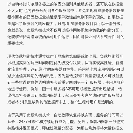
以自动将指向该服务器上的响应分担到其他服务器，还可以在数据量
不太大时 也将任务分配到各个服务器中，避免出现有些服务器数据量
很小而有的已因数据量接近极限导致性能急剧下降的现象。如果数据
量超出了服务器的响应能力，只需增 加服务器数目就可以平滑升级。
也就是说，负载均衡技术不仅可以维持网络系统中负载的均衡分配，
还能够维护网络系统的高可用性运行，因而是保证网络系统高性 能的
重要技术。
现代负载均衡技术通常操作于网络的第四层或第七层。负载均衡器可
以根据实际的响应时间制定优先级交付决策，从而实现高性能、智能
化流量管理，达到最 佳的服务器群性能。采用第七层应用控制还可以
减少通信高峰期的错误讯息，因为差错控制和流量管理技术可以侦测
到一些错误信息并透明地将会话重定向到另一个 服务器，使用户顺利
地进行使用。例如，图一中服务器A不可用或者数据库出现错误，错
误信息将会返回到负载均衡器上，然后会将客户的访问指向服务器B
或者将 消息重放到其他数据库中去，整个过程对用户是透明的。
由于采用了负载均衡技术，自动故障恢复得以实现，服务的时间可以
延长，24×7可靠性和持续运行成为可能。另外，负载均衡器一般也支
持路径外返回模式，即绕过流量分配器，为那些焦急等待大量数据文