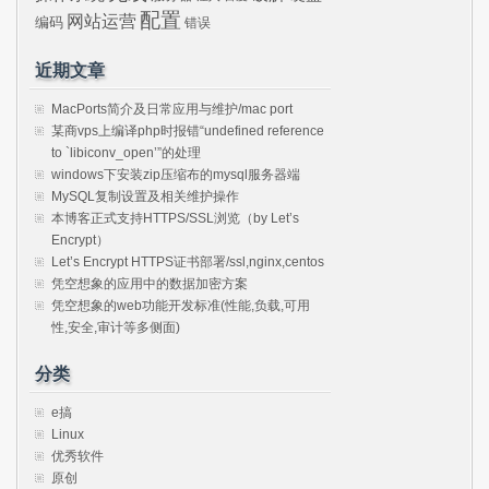
配置
网站运营
编码
错误
近期文章
MacPorts简介及日常应用与维护/mac port
某商vps上编译php时报错“undefined reference
to `libiconv_open’”的处理
windows下安装zip压缩布的mysql服务器端
MySQL复制设置及相关维护操作
本博客正式支持HTTPS/SSL浏览（by Let’s
Encrypt）
Let’s Encrypt HTTPS证书部署/ssl,nginx,centos
凭空想象的应用中的数据加密方案
凭空想象的web功能开发标准(性能,负载,可用
性,安全,审计等多侧面)
分类
e搞
Linux
优秀软件
原创