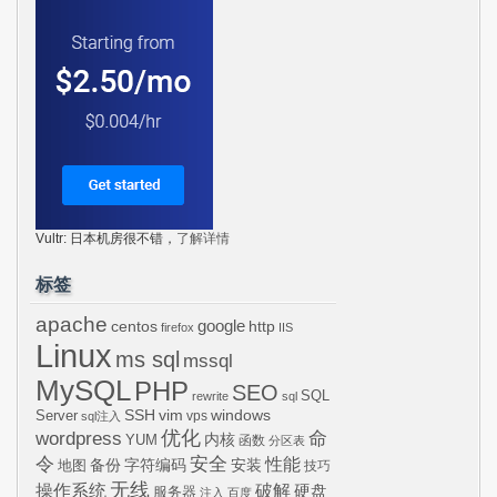
Vultr: 日本机房很不错，
了解详情
标签
apache
centos
google
http
firefox
IIS
Linux
ms sql
mssql
MySQL
PHP
SEO
SQL
rewrite
sql
SSH
vim
windows
Server
vps
sql注入
wordpress
优化
命
内核
YUM
函数
分区表
令
安全
性能
安装
备份
字符编码
地图
技巧
无线
操作系统
破解
硬盘
服务器
注入
百度