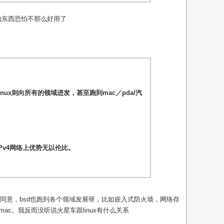
U的东西恐怕不那么好用了
inux则向所有的领域进发，甚至跑到mac／pda/汽
在IPv4网络上优势无以伦比。
同意，bsd也跑到各个领域发展呀，比如嵌入式防火墙，网络存
），mac。我反而没听说火星车跟linux有什么关系