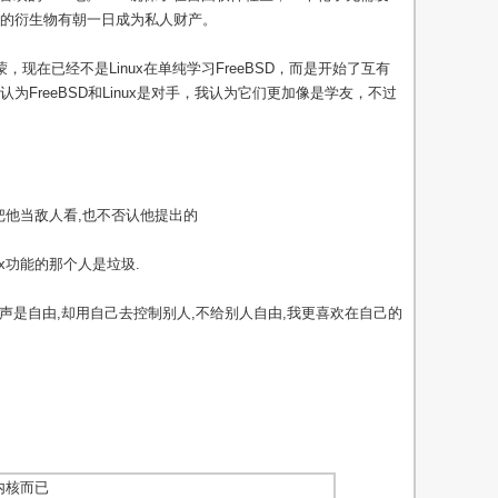
的衍生物有朝一日成为私人财产。
蒙，现在已经不是Linux在单纯学习FreeBSD，而是开始了互有
FreeBSD和Linux是对手，我认为它们更加像是学友，不过
不把他当敌人看,也不否认他提出的
ux功能的那个人是垃圾.
声声是自由,却用自己去控制别人,不给别人自由,我更喜欢在自己的
个内核而已