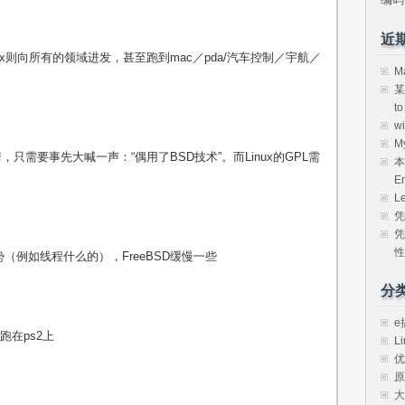
近
nux则向所有的领域进发，甚至跑到mac／pda/汽车控制／宇航／
M
某
t
w
M
情，只需要事先大喊一声：“偶用了BSD技术”。而Linux的GPL需
本
E
L
凭
凭
性
势（例如线程什么的），FreeBSD缓慢一些
分
e
跑在ps2上
Li
优
原
大