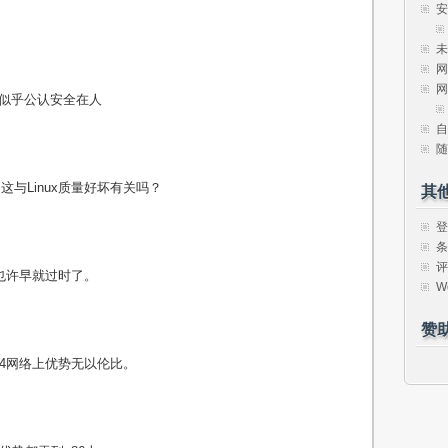
安
未
网
网
大家似乎公认安全在人
自
随
这与Linux质量好坏有关吗？
其
登
条
评
好，也许早就过时了。
W
赞
IPv4网络上优势无以伦比。