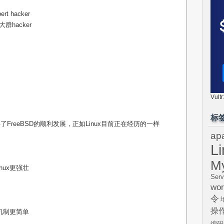
t hacker
群hacker
Vul
标
了FreeBSD的顺利发展，正如Linux目前正在经历的一样
ap
L
M
nux更强壮
Serv
wor
令
操
版机制更简单
编码