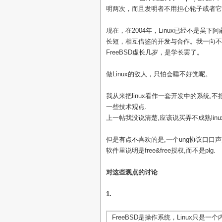
明两次，而且发明者不用担心轮子或者它
现在，在2004年，Linux已经不是吴下阿
长短，相互借鉴的开发与合作。我一向不认为
FreeBSD虚长几岁，是学长罢了。
做Linux的敌人，只怕会睡不好觉呢。
我从来把linux看作一套开发中的系统,
一些技术观点.
上一帖我没说清楚,应该说买弄不成熟lin
但是有点不喜欢的是,一个ung协议口口
软件里说明是free&free授权,而不是plg.
对这些观点的讨论
1.
FreeBSD是操作系统，Linux只是一