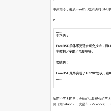
事到如今，要从FreeBSD里剥离掉GN
2.
……
学习的：
FreeBSD的体系更适合研究技术，而L
车控制／宇航／电影等等。
功绩的：
FreeBSD最早实现了TCP/IP协议，
……
这两个不太同意，准确的说是部分的不太
储（如netapp），火星车（Vxworks