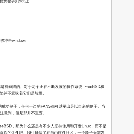
IX等优势都弄到x86上
冲击windows
有缺陷的。对于两个正在不断发展的操作系统–FreeBSD和
有缺陷并不意味着它们是垃圾。
有太多的成功例子，任何一边的FANS都可以举出足以自豪的例子。当
注意到，但是那并不重要。
reeBSD，那为什么还是有不少人坚持使用和开发Linux，而不是
老兄所不喜欢的GPL吧。GPL确保了在自由软件社区，一个轮子无需发