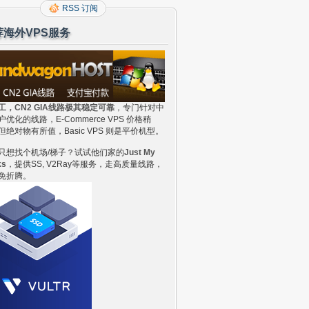
RSS 订阅
荐海外VPS服务
工，CN2 GIA线路极其稳定可靠
，专门针对中
户优化的线路，E-Commerce VPS 价格稍
但绝对物有所值，Basic VPS 则是平价机型。
只想找个机场/梯子？试试他们家的
Just My
ks
，提供SS, V2Ray等服务，走高质量线路，
免折腾。