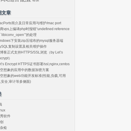
期文章
acPorts简介及日常应用与维护/mac port
商vps上编译php时报错“undefined reference
o `libiconv_open’”的处理
indows下安装zip压缩布的mysql服务器端
ySQL复制设置及相关维护操作
博客正式支持HTTPS/SSL浏览（by Let’s
ncrypt）
et’s Encrypt HTTPS证书部署/ssl,nginx,centos
空想象的应用中的数据加密方案
空想象的web功能开发标准(性能,负载,可用
,安全,审计等多侧面)
类
搞
nux
秀软件
创
杂烩