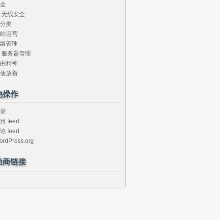
全
无线安全
分类
站运营
络管理
服务器管理
由精神
便放着
他操作
录
目 feed
论 feed
ordPress.org
助商链接