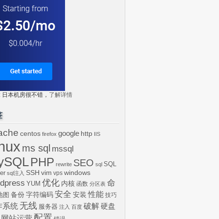
tr: 日本机房很不错，
了解详情
签
ache
centos
google
http
firefox
IIS
inux
ms sql
mssql
ySQL
PHP
SEO
SQL
rewrite
sql
SSH
vim
windows
er
vps
sql注入
dpress
优化
命
内核
YUM
函数
分区表
安全
性能
安装
备份
字符编码
地图
技巧
无线
作系统
破解
硬盘
服务器
注入
百度
配置
网站运营
错误