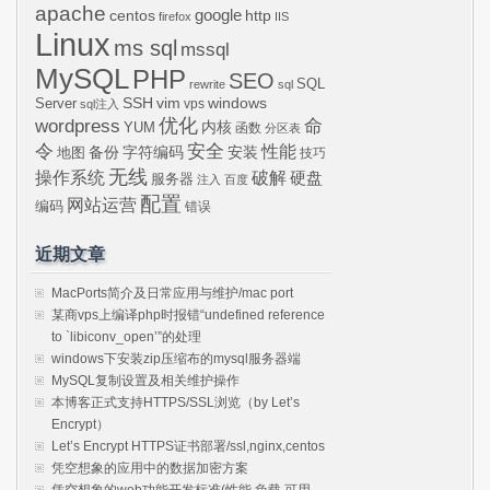
apache
centos
google
http
firefox
IIS
Linux
ms sql
mssql
MySQL
PHP
SEO
SQL
rewrite
sql
SSH
vim
windows
Server
vps
sql注入
wordpress
优化
命
内核
YUM
函数
分区表
令
安全
性能
安装
备份
字符编码
地图
技巧
无线
操作系统
破解
硬盘
服务器
注入
百度
配置
网站运营
编码
错误
近期文章
MacPorts简介及日常应用与维护/mac port
某商vps上编译php时报错“undefined reference
to `libiconv_open’”的处理
windows下安装zip压缩布的mysql服务器端
MySQL复制设置及相关维护操作
本博客正式支持HTTPS/SSL浏览（by Let’s
Encrypt）
Let’s Encrypt HTTPS证书部署/ssl,nginx,centos
凭空想象的应用中的数据加密方案
凭空想象的web功能开发标准(性能,负载,可用