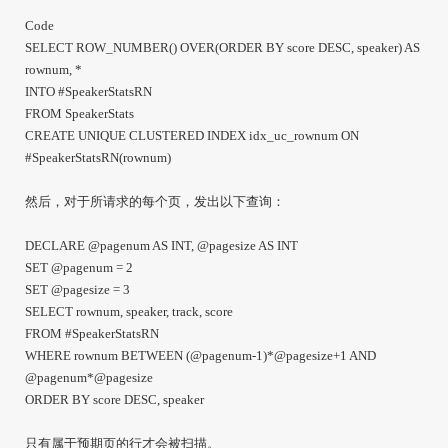
Code
SELECT ROW_NUMBER() OVER(ORDER BY score DESC, speaker) AS
rownum, *
INTO #SpeakerStatsRN
FROM SpeakerStats
CREATE UNIQUE CLUSTERED INDEX idx_uc_rownum ON
#SpeakerStatsRN(rownum)
然后，对于所请求的每个页，发出以下查询：
DECLARE @pagenum AS INT, @pagesize AS INT
SET @pagenum = 2
SET @pagesize = 3
SELECT rownum, speaker, track, score
FROM #SpeakerStatsRN
WHERE rownum BETWEEN (@pagenum-1)*@pagesize+1 AND
@pagenum*@pagesize
ORDER BY score DESC, speaker
只有属于预期页的行才会被扫描。