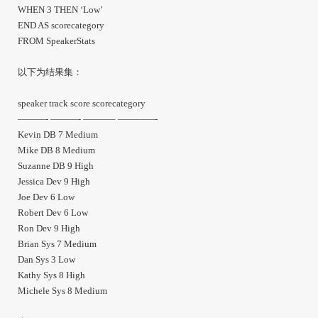
WHEN 3 THEN ‘Low’
END AS scorecategory
FROM SpeakerStats
以下为结果集：
speaker track score scorecategory
———- ———- ———– ————-
Kevin DB 7 Medium
Mike DB 8 Medium
Suzanne DB 9 High
Jessica Dev 9 High
Joe Dev 6 Low
Robert Dev 6 Low
Ron Dev 9 High
Brian Sys 7 Medium
Dan Sys 3 Low
Kathy Sys 8 High
Michele Sys 8 Medium