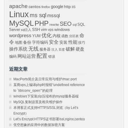
apache
centos
google
http
firefox
IIS
Linux
ms sql
mssql
MySQL
PHP
SEO
SQL
rewrite
sql
SSH
vim
windows
Server
vps
sql注入
wordpress
优化
命
内核
YUM
函数
分区表
令
安全
性能
安装
备份
字符编码
地图
技巧
无线
操作系统
破解
硬盘
服务器
注入
百度
配置
网站运营
编码
错误
近期文章
MacPorts简介及日常应用与维护/mac port
某商vps上编译php时报错“undefined reference
to `libiconv_open’”的处理
windows下安装zip压缩布的mysql服务器端
MySQL复制设置及相关维护操作
本博客正式支持HTTPS/SSL浏览（by Let’s
Encrypt）
Let’s Encrypt HTTPS证书部署/ssl,nginx,centos
凭空想象的应用中的数据加密方案