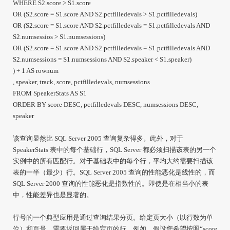
WHERE S2.score > S1.score
OR (S2.score = S1.score AND S2.pctfilledevals > S1.pctfilledevals)
OR (S2.score = S1.score AND S2.pctfilledevals = S1.pctfilledevals AND
S2.numsessios > S1.numsessions)
OR (S2.score = S1.score AND S2.pctfilledevals = S1.pctfilledevals AND
S2.numsessions = S1.numsessions AND S2.speaker < S1.speaker)
) + 1 AS rownum
, speaker, track, score, pctfilledevals, numsessions
FROM SpeakerStats AS S1
ORDER BY score DESC, pctfilledevals DESC, numsessions DESC,
speaker
该查询显然比 SQL Server 2005 查询复杂得多。此外，对于
SpeakerStats 表中的每个基础行，SQL Server 都必须扫描该表的另一个
实例中的所有匹配行。对于基础表中的每个行，平均大约需要扫描该
表的一半（最少）行。SQL Server 2005 查询的性能恶化是线性的，而
SQL Server 2000 查询的性能恶化是指数性的。即使是在相当小的表
中，性能差异也是显著的。
行号的一个典型应用是通过查询结果分页。给定页大小（以行数为单
位）和页号，需要返回属于给定页的行。例如，假设您希望按照“score