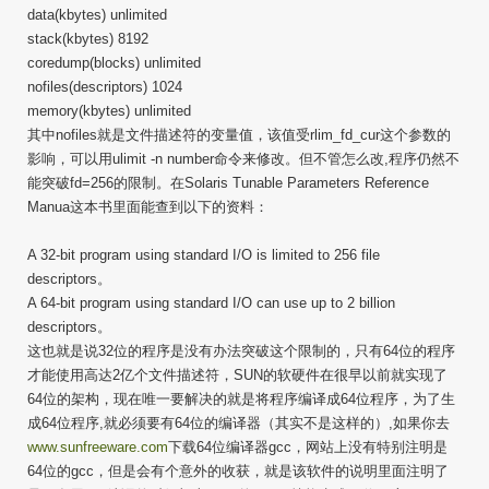
data(kbytes) unlimited
stack(kbytes) 8192
coredump(blocks) unlimited
nofiles(descriptors) 1024
memory(kbytes) unlimited
其中nofiles就是文件描述符的变量值，该值受rlim_fd_cur这个参数的
影响，可以用ulimit -n number命令来修改。但不管怎么改,程序仍然不
能突破fd=256的限制。在Solaris Tunable Parameters Reference
Manua这本书里面能查到以下的资料：
A 32-bit program using standard I/O is limited to 256 file
descriptors。
A 64-bit program using standard I/O can use up to 2 billion
descriptors。
这也就是说32位的程序是没有办法突破这个限制的，只有64位的程序
才能使用高达2亿个文件描述符，SUN的软硬件在很早以前就实现了
64位的架构，现在唯一要解决的就是将程序编译成64位程序，为了生
成64位程序,就必须要有64位的编译器（其实不是这样的）,如果你去
www.sunfreeware.com
下载64位编译器gcc，网站上没有特别注明是
64位的gcc，但是会有个意外的收获，就是该软件的说明里面注明了