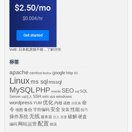
Vultr: 日本机房很不错，
了解详情
标签
apache
centos
google
http
firefox
IIS
Linux
ms sql
mssql
MySQL
PHP
SEO
SQL
rewrite
sql
SSH
vim
windows
Server
vps
sql注入
wordpress
优化
命
内核
YUM
函数
分区表
令
安全
性能
安装
备份
字符编码
地图
技巧
无线
操作系统
破解
硬盘
服务器
注入
百度
配置
网站运营
编码
错误