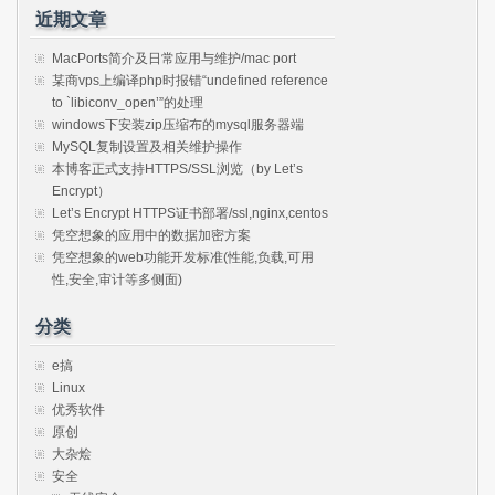
近期文章
MacPorts简介及日常应用与维护/mac port
某商vps上编译php时报错“undefined reference
to `libiconv_open’”的处理
windows下安装zip压缩布的mysql服务器端
MySQL复制设置及相关维护操作
本博客正式支持HTTPS/SSL浏览（by Let’s
Encrypt）
Let’s Encrypt HTTPS证书部署/ssl,nginx,centos
凭空想象的应用中的数据加密方案
凭空想象的web功能开发标准(性能,负载,可用
性,安全,审计等多侧面)
分类
e搞
Linux
优秀软件
原创
大杂烩
安全