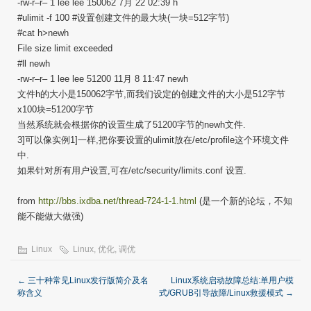
-rw-r–r– 1 lee lee 150062 7月 22 02:39 h
#ulimit -f 100 #设置创建文件的最大块(一块=512字节)
#cat h>newh
File size limit exceeded
#ll newh
-rw-r–r– 1 lee lee 51200 11月 8 11:47 newh
文件h的大小是150062字节,而我们设定的创建文件的大小是512字节
x100块=51200字节
当然系统就会根据你的设置生成了51200字节的newh文件.
3]可以像实例1]一样,把你要设置的ulimit放在/etc/profile这个环境文件
中.
如果针对所有用户设置,可在/etc/security/limits.conf 设置.
from
http://bbs.ixdba.net/thread-724-1-1.html
(是一个新的论坛，不知
能不能做大做强)
Linux
Linux
,
优化
,
调优
←
三十种常见Linux发行版简介及名
Linux系统启动故障总结:单用户模
称含义
式/GRUB引导故障/Linux救援模式
→