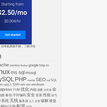
tr: 日本机房很不错，
了解详情
签
ache
centos
google
http
firefox
IIS
inux
ms sql
mssql
ySQL
PHP
SEO
SQL
rewrite
sql
SSH
vim
windows
er
vps
sql注入
dpress
优化
命
内核
YUM
函数
分区表
安全
性能
安装
备份
字符编码
地图
技巧
无线
作系统
破解
硬盘
服务器
注入
百度
配置
网站运营
错误