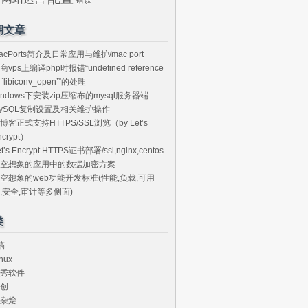
期文章
acPorts简介及日常应用与维护/mac port
商vps上编译php时报错“undefined reference
o `libiconv_open’”的处理
indows下安装zip压缩布的mysql服务器端
ySQL复制设置及相关维护操作
博客正式支持HTTPS/SSL浏览（by Let’s
ncrypt）
et’s Encrypt HTTPS证书部署/ssl,nginx,centos
空想象的应用中的数据加密方案
空想象的web功能开发标准(性能,负载,可用
,安全,审计等多侧面)
类
搞
nux
秀软件
创
杂烩