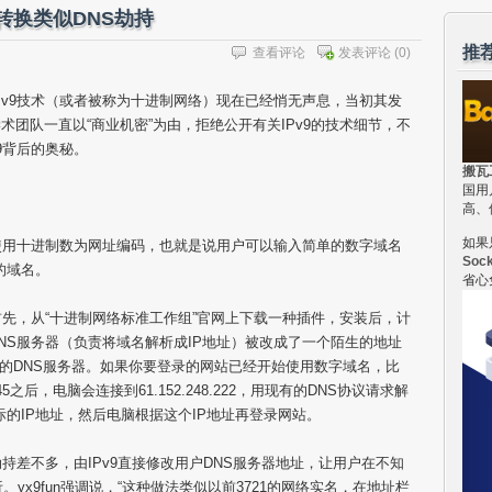
名转换类似DNS劫持
推
查看评论
发表评论
(0)
v9技术（或者被称为十进制网络）现在已经悄无声息，当初其发
团队一直以“商业机密”为由，拒绝公开有关IPv9的技术细节，不
v9背后的奥秘。
搬瓦
国用
高、
如果
使用十进制数为网址编码，也就是说用户可以输入简单的数字域名
Soc
这样的域名。
省心
。首先，从“十进制网络标准工作组”官网上下载一种插件，安装后，计
NS服务器（负责将域名解析成IP地址）被改成了一个陌生的地址
作组提供的DNS服务器。如果你要登录的网站已经开始使用数字域名，比
2345之后，电脑会连接到61.152.248.222，用现有的DNS协议请求解
站实际的IP地址，然后电脑根据这个IP地址再登录网站。
劫持差不多，由IPv9直接修改用户DNS服务器地址，让用户在不知
。yx9fun强调说，“这种做法类似以前3721的网络实名，在地址栏