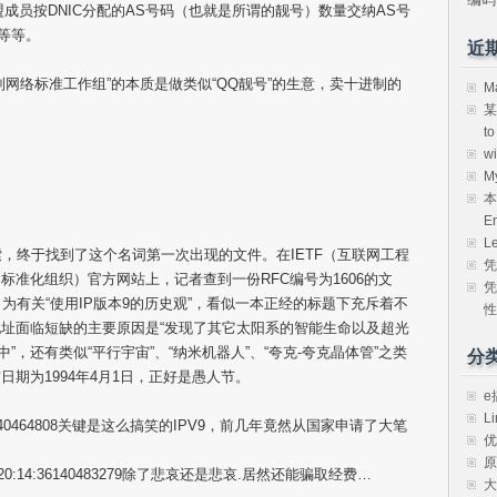
盟成员按DNIC分配的AS号码（也就是所谓的靓号）数量交纳AS号
”等等。
近
制网络标准工作组”的本质是做类似“QQ靓号”的生意，卖十进制的
M
某
t
w
M
本
E
L
，终于找到了这个名词第一次出现的文件。在IETF（互联网工程
凭
准化组织）官方网站上，记者查到一份RFC编号为1606的文
凭
目为有关“使用IP版本9的历史观”，看似一本正经的标题下充斥着不
性
地址面临短缺的主要原因是“发现了其它太阳系的智能生命以及超光
中”，还有类似“平行宇宙”、“纳米机器人”、“夸克-夸克晶体管”之类
分
日期为1994年4月1日，正好是愚人节。
e
Li
2:25:28140464808关键是这么搞笑的IPV9，前几年竟然从国家申请了大笔
优
原
 20:14:36140483279除了悲哀还是悲哀.居然还能骗取经费…
大