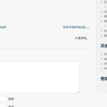
安
未
网
网
S劫持
所有中国IP地址段
→
自
随
0 条评论。
其
登
条
评
W
赞
昵称
邮箱