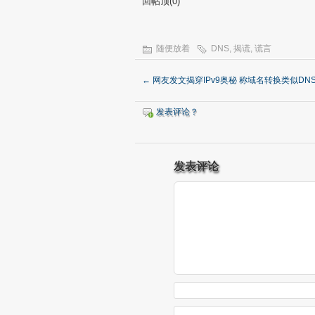
回帖顶(0)
随便放着
DNS
,
揭谎
,
谎言
←
网友发文揭穿IPv9奥秘 称域名转换类似DN
发表评论？
发表评论