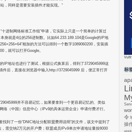
站，同样是需要安装插件才能实现。”
“十进制网络标准工作组”申请，它实际上只是一个简单的计算过
是4位的256进制数。比如64.233.189.104是Google的IP地
256×256×256×64”相加的方法可以得到一个数字1089060200，安装插
200，就可以打开Google。
Vul
IP地址也进行了测试，根据公式换算后，得到了3729045999这
标
后，直接在浏览器中输入http://3729045999 后，便正常打开
ap
L
M
29045999并不容易记忆，如果要拿到一个更容易记忆的、类似
Serv
十进制网络（中国）信息中心（IPv9的具体运营企业）申请付费才行。
wor
令
找到了一份“DNIC地址分配联盟费用说明”的文件，该文中提到了
操
，需交纳2万元的开户费；联盟成员IPv9单次申请地址量按8000
编码