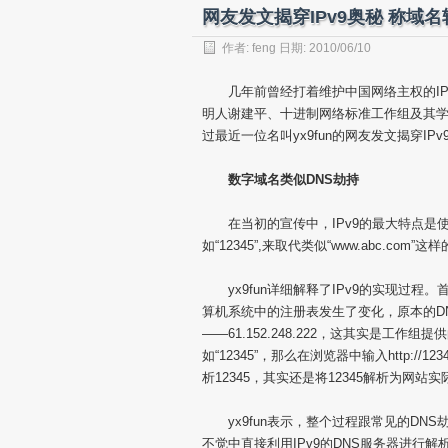
网友发文揭穿IPv9奥秘 称域
作者:
feng
日期: 2010/06/10
几年前曾经打着维护中国网络主权的IP
明人谢建平、十进制网络标准工作组及其学术
过最近一位名叫yx9fun的网友发文揭穿IP
数字域名类似DNS劫持
在当初的宣传中，IPv9的最大特点是
如“12345”,来取代类似“www.abc.com”
yx9fun详细解释了IPv9的实现过程
算机系统中的注册表发生了变化，原本的D
——61.152.248.222，这其实是工
如“12345”，那么在浏览器中输入http://1
析12345，其实还是将12345解析为网
yx9fun表示，整个过程跟常见的DNS
不觉中直接利用IPv9的DNS服务器进行解析