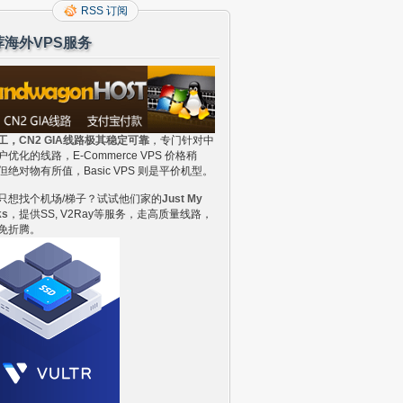
RSS 订阅
荐海外VPS服务
工，CN2 GIA线路极其稳定可靠
，专门针对中
户优化的线路，E-Commerce VPS 价格稍
但绝对物有所值，Basic VPS 则是平价机型。
只想找个机场/梯子？试试他们家的
Just My
ks
，提供SS, V2Ray等服务，走高质量线路，
免折腾。