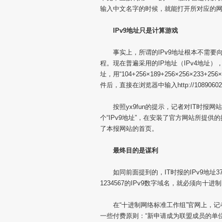
输入中文名字的时候，就能打开所对应的网
IPv9地址只是计算游戏
事实上，所谓的IPv9地址根本不需要向
程。现在普遍采用的IP地址（IPv4地址），本身就
址，用“104+256×189+256×256×233+
件后，直接在浏览器中输入http://1089060
按照yx9fun的提示，记者对IT时报网站的
个“IPv9地址”，在安装了官方网站所提供的插件
了本报网站的首页。
最终目的是谋利
如同前面提到的，IT时报的IPv9地址37
1234567的IPv9数字域名，就必须向
在“十进制网络标准工作组”官网上，记者
一些付费原则：“新申请成为联盟成员的单位