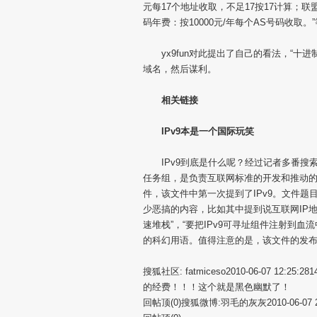
元每17个地址收取，不足17按17计算；联
码年费：按10000元/年每个AS号码收取。
yx9fun对此提出了自己的看法，“十进
域名，然后谋利。
相关链接
IPv9本是一个国际玩笑
IPv9到底是什么呢？经过记者多番搜索
任务组，是负责互联网标准的开发和推动的标
件，该文件中第一次提到了IPv9。文件题
少恶搞的内容，比如其中提到说互联网IP
速堆栈”，“要把IPv9可寻址组件注射到血流
的科幻用语。值得注意的是，该文件的发布
搜狐社区: fatmiceso2010-06-07 1
的经费！！！这个就是黑色幽默了！
回帖顶(0)搜狐微博:羽毛的灰灰2010-06-07