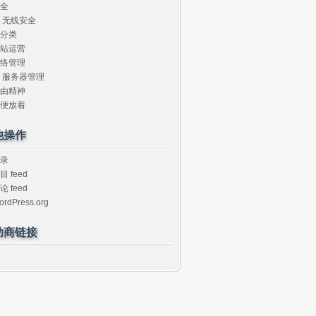
全
无线安全
分类
站运营
络管理
服务器管理
由精神
便放着
他操作
录
目 feed
论 feed
ordPress.org
助商链接