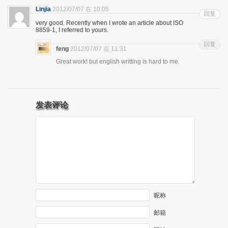
Linjia
2012/07/07 在 10:05
回复
very good. Recently when I wrote an article about ISO
8859-1, I referred to yours.
回复
feng
2012/07/07 在 11:31
Great work! but english writting is hard to me.
发表评论
昵称
邮箱