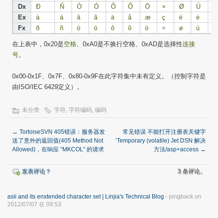
Dx
Ð
Ñ
Ò
Ó
Ô
Õ
Ö
×
Ø
Ù
Ú
Ex
à
á
â
ã
ä
å
æ
ç
è
é
ê
Fx
ð
ñ
ò
ó
ô
õ
ö
÷
ø
ù
ú
在上表中，0x20是
空格
、0xA0是不换行空格、0xAD是选择性
连接
号
。
0x00-0x1F、0x7F、0x80-0x9F在此字符集中未有定义。（控制字符是
由ISO/IEC 6429定义）。
未分类
字符
,
字符编码
,
编码
←
TortoiseSVN 405错误：服务器发
常见错误 不能打开注册表关键字
送了意外的返回值(405 Method Not
‘Temporary (volatile) Jet DSN 解决
Allowed)，在响应 “MKCOL” 的请求
方法/asp+access
→
发表评论？
3 条评论。
asii and its enxtended character set | Linjia's Technical Blog
- pingback on
2012/07/07 在 09:53