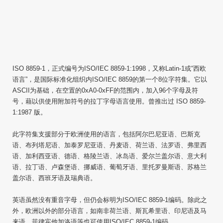
ISO 8859-1，正式编号为ISO/IEC 8859-1:1998，又称Latin-1或“西欧
语言”，是国际标准化组织内ISO/IEC 8859的第一个8位字符集。它以
ASCII为基础，在空置的0xA0-0xFF的范围内，加入96个字母及符
号，藉以供使用附加符号的拉丁字母语言使用。曾推出过 ISO 8859-
1:1987 版。
此字符集支援部分于欧洲使用的语言，包括阿尔巴尼亚语、巴斯克
语、布列塔尼语、加泰罗尼亚语、丹麦语、荷兰语、法罗语、弗里西
语、加利西亚语、德语、格陵兰语、冰岛语、爱尔兰盖尔语、意大利
语、拉丁语、卢森堡语、挪威语、葡萄牙语、里托罗曼斯语、苏格兰
盖尔语、西班牙语及瑞典语。
英语虽然没有重音字母，但仍会标明为ISO/IEC 8859-1编码。除此之
外，欧洲以外的部分语言，如南非荷兰语、斯瓦希里语、印尼语及马
来语、菲律宾他加洛语等也可使用ISO/IEC 8859-1编码。