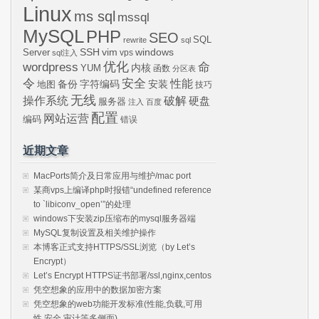
Linux
ms sql
mssql
MySQL
PHP
SEO
SQL
rewrite
sql
SSH
vim
windows
Server
vps
sql注入
wordpress
优化
命
内核
YUM
函数
分区表
令
安全
性能
安装
备份
字符编码
地图
技巧
无线
操作系统
破解
硬盘
服务器
注入
百度
配置
网站运营
编码
错误
近期文章
MacPorts简介及日常应用与维护/mac port
某商vps上编译php时报错“undefined reference
to `libiconv_open’”的处理
windows下安装zip压缩布的mysql服务器端
MySQL复制设置及相关维护操作
本博客正式支持HTTPS/SSL浏览（by Let’s
Encrypt）
Let’s Encrypt HTTPS证书部署/ssl,nginx,centos
凭空想象的应用中的数据加密方案
凭空想象的web功能开发标准(性能,负载,可用
性,安全,审计等多侧面)