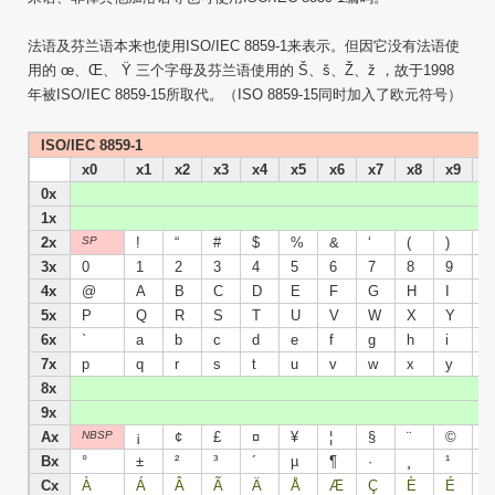
法语及芬兰语本来也使用ISO/IEC 8859-1来表示。但因它没有法语使
用的 œ、Œ、 Ÿ 三个字母及芬兰语使用的 Š、š、Ž、ž ，故于1998
年被ISO/IEC 8859-15所取代。（ISO 8859-15同时加入了欧元符号）
ISO/IEC 8859-1
x0
x1
x2
x3
x4
x5
x6
x7
x8
x9
x
0x
1x
2x
SP
!
“
#
$
%
&
‘
(
)
*
3x
0
1
2
3
4
5
6
7
8
9
:
4x
@
A
B
C
D
E
F
G
H
I
J
5x
P
Q
R
S
T
U
V
W
X
Y
Z
6x
`
a
b
c
d
e
f
g
h
i
j
7x
p
q
r
s
t
u
v
w
x
y
z
8x
9x
Ax
NBSP
¡
¢
£
¤
¥
¦
§
¨
©
ª
Bx
°
±
²
³
´
µ
¶
·
¸
¹
º
Cx
À
Á
Â
Ã
Ä
Å
Æ
Ç
È
É
Ê