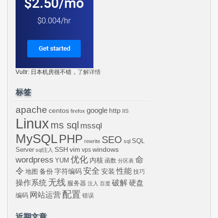
Vultr: 日本机房很不错，
了解详情
标签
apache
centos
google
http
firefox
IIS
Linux
ms sql
mssql
MySQL
PHP
SEO
SQL
rewrite
sql
SSH
vim
windows
Server
vps
sql注入
wordpress
优化
命
内核
YUM
函数
分区表
令
安全
性能
安装
备份
字符编码
地图
技巧
无线
操作系统
破解
硬盘
服务器
注入
百度
配置
网站运营
编码
错误
近期文章