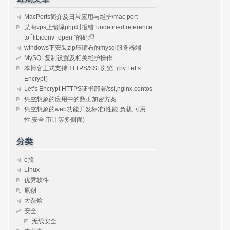
MacPorts简介及日常应用与维护/mac port
某商vps上编译php时报错“undefined reference
to `libiconv_open’”的处理
windows下安装zip压缩布的mysql服务器端
MySQL复制设置及相关维护操作
本博客正式支持HTTPS/SSL浏览（by Let’s
Encrypt）
Let’s Encrypt HTTPS证书部署/ssl,nginx,centos
凭空想象的应用中的数据加密方案
凭空想象的web功能开发标准(性能,负载,可用
性,安全,审计等多侧面)
分类
e搞
Linux
优秀软件
原创
大杂烩
安全
无线安全