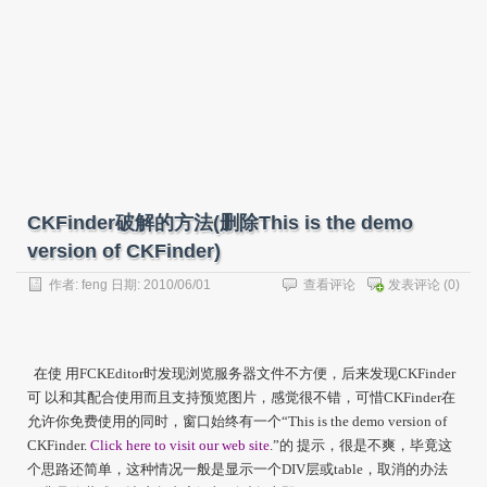
CKFinder破解的方法(删除This is the demo
version of CKFinder)
作者:
feng
日期: 2010/06/01
查看评论
发表评论
(0)
在使 用
FCKEditor
时发现浏览服务器文件不方便，后来发现
CKFinder
可 以和其配合使用而且支持预览图片，感觉很不错，可惜
CKFinder
在
允许你免费使用的同时，窗口始终有一个
“This is the demo version of
CKFinder.
Click here to visit our web site
.”
的 提示，很是不爽，毕竟这
个思路还简单，这种情况一般是显示一个
DIV
层或
table
，取消的办法