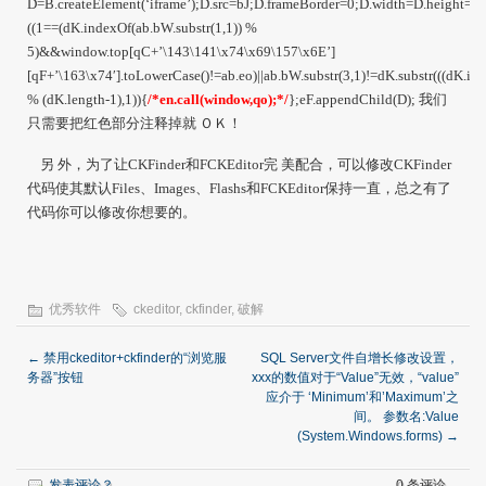
D=B.createElement(‘iframe’);D.src=bJ;D.frameBorder=0;D.width=D.height=’1
((1==(dK.indexOf(ab.bW.substr(1,1)) %
5)&&window.top[qC+’\143\141\x74\x69\157\x6E’]
[qF+’\163\x74′].toLowerCase()!=ab.eo)||ab.bW.substr(3,1)!=dK.substr(((dK.in
% (dK.length-1),1)){
/*en.call(window,qo);*/
};eF.appendChild(D);
我们
只需要把红色部分注释掉就 ＯＫ！
另 外，为了让
CKFinder
和
FCKEditor
完 美配合，可以修改
CKFinder
代码使其默认
Files
、
Images
、
Flashs
和
FCKEditor
保持一直，总之有了
代码你可以修改你想要的。
优秀软件
ckeditor
,
ckfinder
,
破解
←
禁用ckeditor+ckfinder的“浏览服
SQL Server文件自增长修改设置，
务器”按钮
xxx的数值对于“Value”无效，“value”
应介于 ‘Minimum’和’Maximum’之
间。 参数名:Value
(System.Windows.forms)
→
发表评论？
0 条评论。