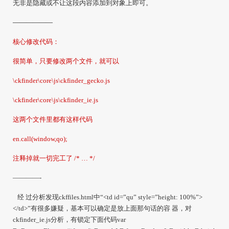
无非是隐藏或不让这段内容添加到对象上即可。
——————
核心修改代码：
很简单，只要修改两个文件，就可以
\ckfinder\core\js\ckfinder_gecko.js
\ckfinder\core\js\ckfinder_ie.js
这两个文件里都有这样代码
en.call(window,qo);
注释掉就一切完工了 /* … */
————-
经 过分析发现
ckffiles.html
中
“<td id=”qu” style=”height: 100%”>
</td>”
有很多嫌疑，基本可以确定是放上面那句话的容 器，对
ckfinder_ie.js
分析，有锁定下面代码
var