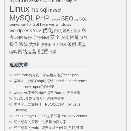
apache
centos
google
http
firefox
IIS
Linux
ms sql
mssql
MySQL
PHP
SEO
SQL
rewrite
sql
SSH
vim
windows
Server
vps
sql注入
wordpress
优化
命
内核
YUM
函数
分区表
令
安全
性能
安装
备份
字符编码
地图
技巧
无线
操作系统
破解
硬盘
服务器
注入
百度
配置
网站运营
编码
错误
近期文章
MacPorts简介及日常应用与维护/mac port
某商vps上编译php时报错“undefined reference
to `libiconv_open’”的处理
windows下安装zip压缩布的mysql服务器端
MySQL复制设置及相关维护操作
本博客正式支持HTTPS/SSL浏览（by Let’s
Encrypt）
Let’s Encrypt HTTPS证书部署/ssl,nginx,centos
凭空想象的应用中的数据加密方案
凭空想象的web功能开发标准(性能,负载,可用