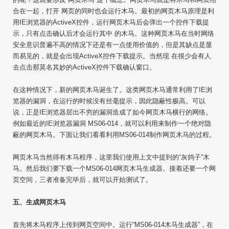
合在一起，打开 网页的同时也会运行木马。最初的网页木马原理是利
用IE浏览器的ActiveX控件，运行网页木马后会弹出一个控件下载提
示，只有点击确认后才会运行其中 的木马。这种网页木马在当时网络
安全意识普遍不高的情况下还是有一点使用价值的，但是其缺点是显
而易见的，就是会出现ActiveX控件下载提示。当然现 在很少会有人
去点击那莫名其妙的ActiveX控件下载确认窗口。
在这种情况下，新的网页木马诞生了。这类网页木马通常利用了IE浏
览器的漏洞，在运行的时候没有丝毫提示，因此隐蔽性极高。可以
说，正是IE浏览器层出不穷的漏洞造成了如今网页木马横行的网络。
例如最近的IE浏览器漏洞 MS06-014，就可以利用来制作一个绝对隐
蔽的网页木马。下面让我们看看利用MS06-014制作网页木马的过程。
网页木马当然得有木马程序，这里我们使用上文中提到的“灰鸽子”木
马。然后我们要下载一个MS06-014网页木马生成器。接着还要一个网
页空间，三者准备完毕后，就可以开始测试了。
五、生成网页木马
首先将木马程序上传到网页空间中。运行“MS06-014木马生成器”，在