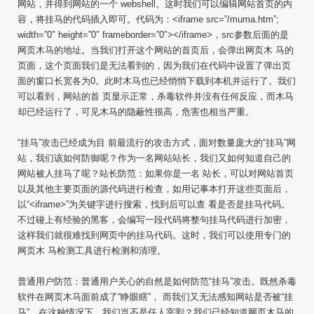
网站，并得到网站的一个 webshell。这时我们可以编辑网站首页的内
容，将挂马的代码插入即可。代码为：<iframe src=”/muma.htm”;
width=”0″ height=”0″ frameborder=”0″></iframe>，src参数后面的是
网页木马的地址。当我们打开这个网站的首页后，会弹出网页木 马的
页面，这个页面我们是无法看到的，因为我们在代码中设置了弹出页
面的窗口长宽各为0。此时木马也已经悄悄下载到本机并运行了。我们
可以看到，网站的首 页显示正常，杀毒软件并没有任何反应，而木马
却已经运行了，可见木马的隐蔽性很高，危害也相当严重。
“挂马”攻击已经成为目 前最流行的攻击方式，面对数量庞大的“挂马”网
站，我们该如何防御呢？作为一名网站站长，我们又如何知道自己的
网站被人挂马了呢？站长防范：如果你是一名 站长，可以对网站首页
以及其他主要页面的源代码进行检查，如用记事本打开这些页面后，
以“<iframe>”为关键字进行搜索，找到后可以查 看是否是挂马代码。
不过碰上有经验的黑客，会编写一段代码将整句挂马代码进行加密，
这样我们就很难找到网页中的挂马代码。这时，我们可以使用专门的
网页木 马检测工具进行检测和清理。
普通用户防范：普通用户关心的自然是如何防范“挂马”攻击。既然杀毒
软件在网页木马面前成了“睁眼瞎”， 而我们又无法感知网站是否被“挂
马”。在这种情况下，我们岂不是任人宰割？我们已经知道网页木马的