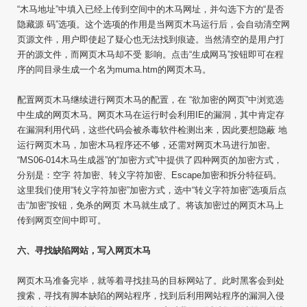
“木马地址”中填入已经上传到空间中的木马网址，并勾选下方的“是否
隐藏源 码”选项。这个选项的作用是当网页木马运行后，会自动清空网
页源文件，用户即使起了疑心也无法找到痕迹。当然清空的是用户打
开的源文件，而网页木马却不受 影响。点击“生成网马”按钮即可在程
序的同目录生成一个名为muma.htm的网页木马。
配置网页木马继续进行网页木马的配置，在 “欲加密的网页”中浏览选
中生成的网页木马。网页木马在运行时会利用IE的漏洞，其中肯定存
在漏洞利用代码，这些代码会被杀毒软件检测出来，因此要想隐蔽 地
运行网页木马，加密木马程序还不够，还需对网页木马进行加密。
“MS06-014木马生成器”的“加密方式”中提供了四种网页的加密方式，
分别是：空字 符加密、转义字符加密、Escape加密和拆分特征码。
这里我们使用“转义字符加密”加密方式，选中“转义字符加密”选项后点
击“加密”按钮，免杀的网页 木马就生成了。将该加密过的网页木马上
传到网页空间中即可。
六、寻找缺陷网站，写入网页木马
网页木马准备完毕，就等着寻找挂马的目标网站了。此时黑客会到处
搜索，寻找有脚本缺陷的网站程序，找到后利用网站程序的漏洞入侵