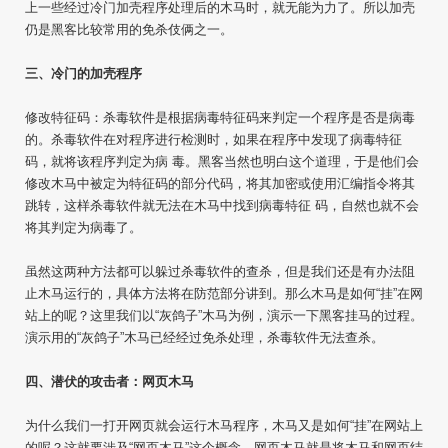
上一些经过冷门加壳程序处理后的木马时，就无能为力了。所以加壳
仍是黑客比较常用的免杀伎俩之一。
三、冷门的加壳程序
修改特征码：杀毒软件是根据病毒特征码来判定一个程序是否是病毒
的。杀毒软件在对程序进行检测时，如果在程序中发现了病毒特征
码，就将该程序判定为病 毒。黑客当然也明白这个道理，于是他们会
修改木马中被定为特征码的部分代码，将其加密或使用汇编指令将其
跳转，这样杀毒软件就无法在木马中找到病毒特征 码，自然也就不会
将其判定为病毒了。
虽然这两种方法都可以躲过杀毒软件的查杀，但是我们还是有办法阻
止木马运行的，具体方法将在防范部分讲到。那么木马是如何“挂”在网
站上的呢？这里我们以“灰鸽子”木马为例，演示一下黑客挂马的过程。
演示用的“灰鸽子”木马已经经过免杀处理，杀毒软件无法查杀。
四、潜伏的攻击者：网页木马
为什么我们一打开网页就会运行木马程序，木马又是如何“挂”在网站上
的呢？这就要涉及“网页木马”这个概念。网页木马就是将木马和网页结