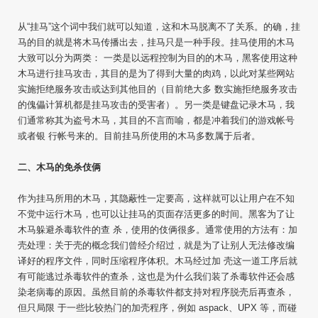
从“挂马”这个词中我们就可以知道，这和木马脱离不了关系。的确，挂
马的目的就是将木马传播出去，挂马只是一种手段。挂马使用的木马
大致可以分为两类： 一类是以远程控制为目的的木马，黑客使用这种
木马进行挂马攻击，其目的是为了得到大量的肉鸡，以此对某些网站
实施拒绝服务攻击或达到其他目的（目前绝大多 数实施拒绝服务攻击
的傀儡计算机都是挂马攻击的受害者）。另一类是键盘记录木马，我
们通常称其为盗号木马，其目的不言而喻，都是冲着我们的游戏帐号
或者银 行帐号来的。目前挂马所使用的木马多数属于后者。
二、木马的免杀伎俩
作为挂马所用的木马，其隐蔽性一定要高，这样就可以让用户在不知
不觉中运行木马，也可以让挂马的页面存活更多的时间。黑客为了让
木马躲避杀毒软件的查 杀，使用的伎俩很多。通常使用的方法有：加
壳处理：关于壳的概念我们曾经介绍过，就是为了让别人无法修改编
译好的程序文件，同时压缩程序体积。木马经过加 壳这一道工序后就
有可能逃过杀毒软件的查杀，这也是为什么我们装了杀毒软件还会感
染老病毒的原因。虽然目前的杀毒软件都支持对程序脱壳后再查杀，
但只局限 于一些比较热门的加壳程序，例如 aspack、UPX 等，而碰