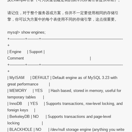
请记住，对于整个服务器或方案，你并不一定要使用相同的存储引
擎，你可以为方案中的每个表使用不同的存储引擎，这点很重要。
mysql> show engines;
+————+———+—————————————————————-
+
| Engine | Support |
Comment |
+————+———+—————————————————————-
+
| MyISAM | DEFAULT | Default engine as of MySQL 3.23 with
great performance |
| MEMORY | YES | Hash based, stored in memory, useful for
temporary tables |
| InnoDB | YES | Supports transactions, row-level locking, and
foreign keys |
| BerkeleyDB | NO | Supports transactions and page-level
locking |
| BLACKHOLE | NO | /dev/null storage engine (anything you write