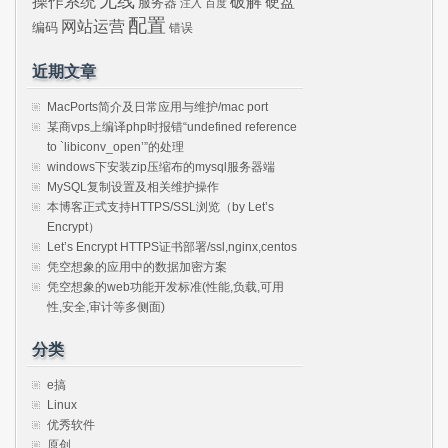
无线
操作系统
破解
硬盘
服务器
注入
百度
配置
网站运营
编码
错误
近期文章
MacPorts简介及日常应用与维护/mac port
某商vps上编译php时报错“undefined reference
to `libiconv_open’”的处理
windows下安装zip压缩布的mysql服务器端
MySQL复制设置及相关维护操作
本博客正式支持HTTPS/SSL浏览（by Let’s
Encrypt）
Let’s Encrypt HTTPS证书部署/ssl,nginx,centos
凭空想象的应用中的数据加密方案
凭空想象的web功能开发标准(性能,负载,可用
性,安全,审计等多侧面)
分类
e搞
Linux
优秀软件
原创