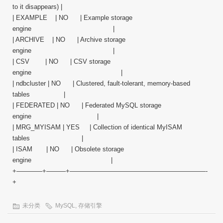
to it disappears) |
| EXAMPLE | NO | Example storage
engine |
| ARCHIVE | NO | Archive storage
engine |
| CSV | NO | CSV storage
engine |
| ndbcluster | NO | Clustered, fault-tolerant, memory-based
tables |
| FEDERATED | NO | Federated MySQL storage
engine |
| MRG_MYISAM | YES | Collection of identical MyISAM
tables |
| ISAM | NO | Obsolete storage
engine |
+————+———+—————————————————————-
+
未分类
MySQL
,
存储引擎