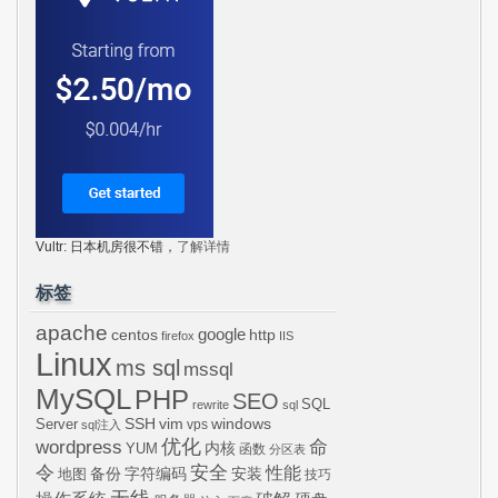
Vultr: 日本机房很不错，
了解详情
标签
apache
centos
google
http
firefox
IIS
Linux
ms sql
mssql
MySQL
PHP
SEO
SQL
rewrite
sql
SSH
vim
windows
Server
vps
sql注入
wordpress
优化
命
内核
YUM
函数
分区表
令
安全
性能
安装
备份
字符编码
地图
技巧