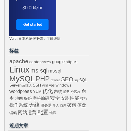
Vultr: 日本机房很不错，
了解详情
标签
apache
centos
google
http
firefox
IIS
Linux
ms sql
mssql
MySQL
PHP
SEO
SQL
rewrite
sql
SSH
vim
windows
Server
vps
sql注入
wordpress
优化
命
内核
YUM
函数
分区表
令
安全
性能
安装
备份
字符编码
地图
技巧
无线
操作系统
破解
硬盘
服务器
注入
百度
配置
网站运营
编码
错误
近期文章