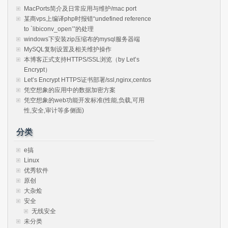
MacPorts简介及日常应用与维护/mac port
某商vps上编译php时报错“undefined reference
to `libiconv_open’”的处理
windows下安装zip压缩布的mysql服务器端
MySQL复制设置及相关维护操作
本博客正式支持HTTPS/SSL浏览（by Let’s
Encrypt）
Let’s Encrypt HTTPS证书部署/ssl,nginx,centos
凭空想象的应用中的数据加密方案
凭空想象的web功能开发标准(性能,负载,可用
性,安全,审计等多侧面)
分类
e搞
Linux
优秀软件
原创
大杂烩
安全
无线安全
未分类