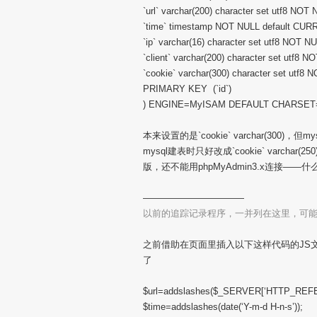
`url` varchar(200) character set utf8 NOT N
`time` timestamp NOT NULL default C
`ip` varchar(16) character set utf8 NOT NU
`client` varchar(200) character set utf8 NO
`cookie` varchar(300) character set utf8 N
PRIMARY KEY (`id`)
) ENGINE=MyISAM DEFAULT CHARSET
本来设置的是`cookie` varchar(300)
mysql建表时只好改成`cookie` varc
版，还不能用phpMyAdmin3.x连接——
———————————
以前的追踪记录程序，一并列在这里，可
之前借助在页面里插入以下这样代码的JS
了
$url=addslashes($_SERVER[‘HTTP_REFE
$time=addslashes(date(‘Y-m-d H-n-s’));