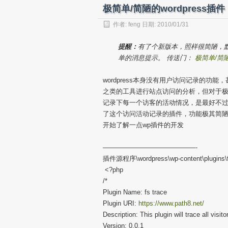
极简单/简陋的wordpress
作者:
feng
日期: 2010/01/31
提醒：
有了个新版本，照样很简陋，
单的消息提示。 传送门：
极简单/简陋
wordpress本身没有用户访问记录的功能，甚
之类的工具进行站点访问的分析，但对于极
记录下每一个访客的活动情况，是最好不
了这个访问活动记录的插件，功能极其简陋，今
开始了解一点wp插件的开发
——————————————-
插件源程序\wordpress\wp-content\plugins\
<?php
/*
Plugin Name: fs trace
Plugin URI:
https://www.path8.net/
Description: This plugin will trace all visitor
Version: 0.0.1