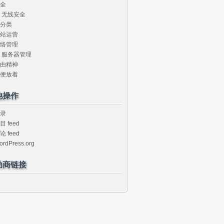
全
无线安全
分类
站运营
络管理
服务器管理
由精神
便放着
他操作
录
目 feed
论 feed
ordPress.org
助商链接