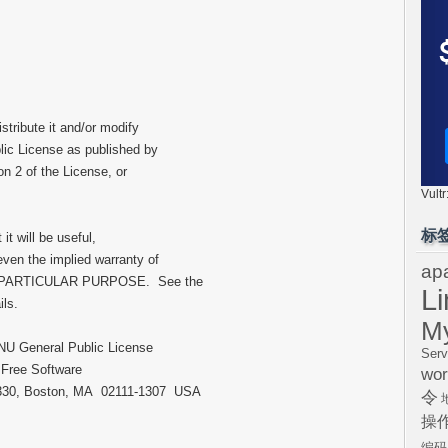
stribute it and/or modify
lic License as published by
on 2 of the License, or
Vul
标
it will be useful,
n the implied warranty of
ap
 PARTICULAR PURPOSE. See the
L
ls.
M
NU General Public License
Serv
e Free Software
wor
e 330, Boston, MA 02111-1307 USA
令
操
编码