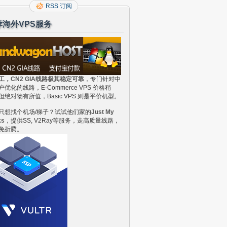
RSS 订阅
荐海外VPS服务
工，CN2 GIA线路极其稳定可靠
，专门针对中
户优化的线路，E-Commerce VPS 价格稍
但绝对物有所值，Basic VPS 则是平价机型。
只想找个机场/梯子？试试他们家的
Just My
ks
，提供SS, V2Ray等服务，走高质量线路，
免折腾。