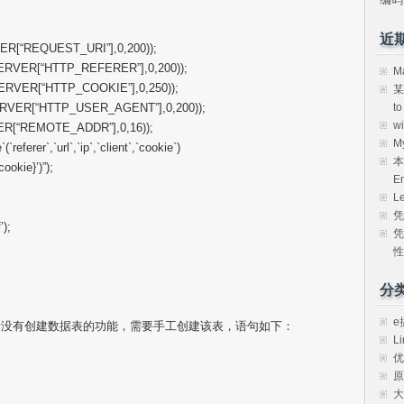
近
VER[“REQUEST_URI”],0,200));
_SERVER[“HTTP_REFERER”],0,200));
M
SERVER[“HTTP_COOKIE”],0,250));
某
t
_SERVER[“HTTP_USER_AGENT”],0,200));
w
VER[“REMOTE_ADDR”],0,16));
M
eferer`,`url`,`ip`,`client`,`cookie`)
本
$cookie}’)”);
E
L
凭
’);
凭
性
分
e
身没有创建数据表的功能，需要手工创建该表，语句如下：
Li
优
原
大