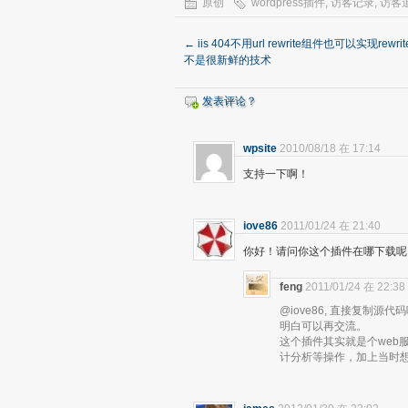
原创
wordpress插件
,
访客记录
,
访客
←
iis 404不用url rewrite组件也可以实现rewr
不是很新鲜的技术
发表评论？
wpsite
2010/08/18 在 17:14
支持一下啊！
iove86
2011/01/24 在 21:40
你好！请问你这个插件在哪下载呢
feng
2011/01/24 在 22:38
@iove86, 直接复制
明白可以再交流。
这个插件其实就是个web
计分析等操作，加上当时