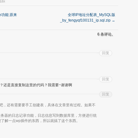
追踪
ite功能:原来
全球IP地址分配表_MySQL版
_by_fengyqf100131_ip.sql.zip
→
6 条评论。
回复
回复
？还是直接复制这里的代码？我需要~谢谢啊
回复
源代码吧，还有需要要手工创建表，具体在文章里有过程。如果不
服务器的日志记录功能，日志信息写到数据库里，方便进行统
想了解一点wp插件的东西，所以就搞了这个东西。