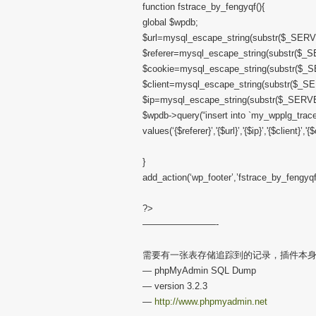
function fstrace_by_fengyqf(){
global $wpdb;
$url=mysql_escape_string(substr($_SER
$referer=mysql_escape_string(substr($
$cookie=mysql_escape_string(substr($_
$client=mysql_escape_string(substr($
$ip=mysql_escape_string(substr($_SER
$wpdb->query(“insert into `my_wpplg_trace`(`r
values(‘{$referer}’,'{$url}’,'{$ip}’,'{$client}’,'{
}
add_action(‘wp_footer’,’fstrace_by_fengyqf
?>
————————-
需要有一张表存储追踪到的记录，插件本
— phpMyAdmin SQL Dump
— version 3.2.3
—
http://www.phpmyadmin.net