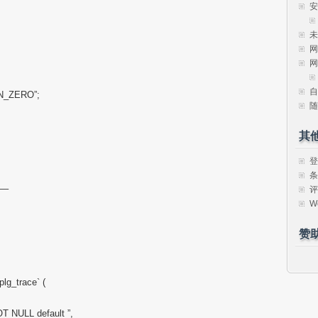
安
未
网
网
自
_ZERO”;
随
其
登
条
–
评
W
赞
g_trace` (
NOT NULL default ”,