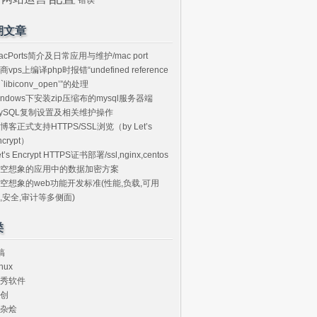
期文章
acPorts简介及日常应用与维护/mac port
商vps上编译php时报错“undefined reference
o `libiconv_open’”的处理
indows下安装zip压缩布的mysql服务器端
ySQL复制设置及相关维护操作
博客正式支持HTTPS/SSL浏览（by Let’s
ncrypt）
et’s Encrypt HTTPS证书部署/ssl,nginx,centos
空想象的应用中的数据加密方案
空想象的web功能开发标准(性能,负载,可用
,安全,审计等多侧面)
类
搞
nux
秀软件
创
杂烩