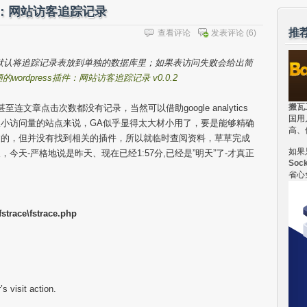
插件：网站访客追踪记录
推
查看评论
发表评论
(6)
默认将追踪记录表放到单独的数据库里；如果表访问失败会给出简
的wordpress插件：网站访客追踪记录 v0.0.2
搬瓦
至连文章点击次数都没有记录，当然可以借助google analytics
国用
小访问量的站点来说，GA似乎显得太大材小用了，要是能够精确
高、
过的，但并没有找到相关的插件，所以就临时查阅资料，草草完成
如果
天-严格地说是昨天、现在已经1:57分,已经是”明天”了-才真正
Soc
省心
fstrace\fstrace.php
’s visit action.