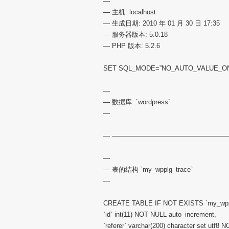
—
— 主机: localhost
— 生成日期: 2010 年 01 月 30 日 17:35
— 服务器版本: 5.0.18
— PHP 版本: 5.2.6
SET SQL_MODE=”NO_AUTO_VALUE_ON
—
— 数据库: `wordpress`
—
— ——————————————————
—
— 表的结构 `my_wpplg_trace`
—
CREATE TABLE IF NOT EXISTS `my_wppl
`id` int(11) NOT NULL auto_increment,
`referer` varchar(200) character set utf8 