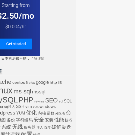
tr: 日本机房很不错，
了解详情
签
ache
centos
google
http
firefox
IIS
inux
ms sql
mssql
ySQL
PHP
SEO
SQL
rewrite
sql
SSH
vim
windows
er
vps
sql注入
dpress
优化
命
内核
YUM
函数
分区表
安全
性能
安装
备份
字符编码
地图
技巧
无线
作系统
破解
硬盘
服务器
注入
百度
配置
网站运营
错误