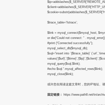
$ip=addslashes($_SERVER[“REMOTE_AD
$client=addslashes($_SERVER[“HTTP_U
$cookie=substr(addslashes($_SERVER[“
$trace_table=’fstrace’;
$link = mysql_connect($mysql_host, $my
or die(“Could not connect: ” . mysql_error()
#print (“Connected successfully”);
mysql_select_db($mysql_db);
$sql=”insert into `{$trace_table}` (`url`,`time
values(‘{$url}’,'{$time}’,'{$ip}’,'{$client}’,'{$co
mysql_query($sql,$link);
#echo $sql.”.mysql_affected_rows($link);
mysql_close($link);
或许您在阅读这篇文章时，您的IP地址、请求
固定链接：
https://www.path8.net/tn/archi