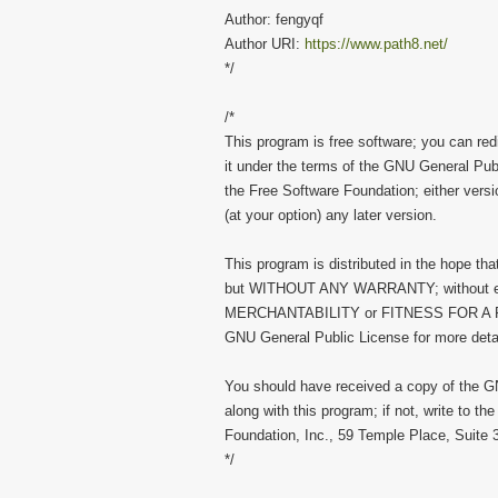
Author: fengyqf
Author URI:
https://www.path8.net/
*/
/*
This program is free software; you can redi
it under the terms of the GNU General Pub
the Free Software Foundation; either versi
(at your option) any later version.
This program is distributed in the hope that 
but WITHOUT ANY WARRANTY; without eve
MERCHANTABILITY or FITNESS FOR A
GNU General Public License for more detai
You should have received a copy of the G
along with this program; if not, write to th
Foundation, Inc., 59 Temple Place, Suit
*/