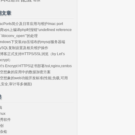
期文章
acPorts简介及日常应用与维护/mac port
商vps上编译php时报错“undefined reference
o `libiconv_open’”的处理
indows下安装zip压缩布的mysql服务器端
ySQL复制设置及相关维护操作
博客正式支持HTTPS/SSL浏览（by Let’s
ncrypt）
et’s Encrypt HTTPS证书部署/ssl,nginx,centos
空想象的应用中的数据加密方案
空想象的web功能开发标准(性能,负载,可用
,安全,审计等多侧面)
类
搞
nux
秀软件
创
杂烩