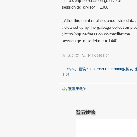
; http://php.net/session.gc-divisor
session.gc_divisor = 1000
; After this number of seconds, stored dat
; cleaned up by the garbage collection pro
; http://php.net/session.gc-maxlifetime
session.gc_maxlifetime = 1440
未分类
PHP
,
session
←
MySQL错误：Incorrect file format/数据
手记
发表评论？
发表评论