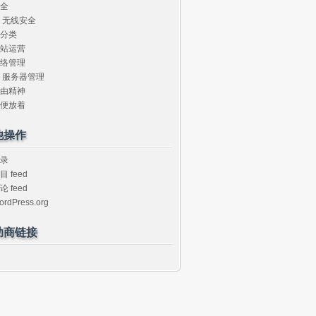
全
无线安全
分类
站运营
络管理
服务器管理
由精神
便放着
他操作
录
目 feed
论 feed
ordPress.org
助商链接