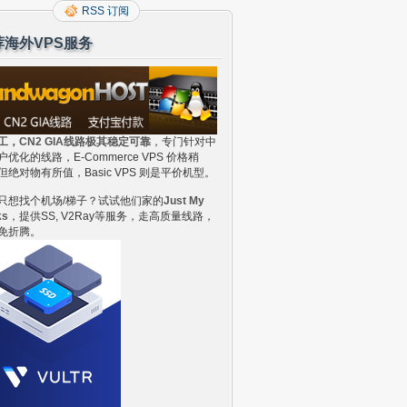
RSS 订阅
荐海外VPS服务
工，CN2 GIA线路极其稳定可靠
，专门针对中
户优化的线路，E-Commerce VPS 价格稍
但绝对物有所值，Basic VPS 则是平价机型。
只想找个机场/梯子？试试他们家的
Just My
ks
，提供SS, V2Ray等服务，走高质量线路，
免折腾。