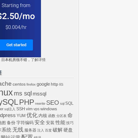
tr: 日本机房很不错，
了解详情
签
ache
centos
google
http
firefox
IIS
inux
ms sql
mssql
ySQL
PHP
SEO
SQL
rewrite
sql
SSH
vim
windows
er
vps
sql注入
dpress
优化
命
内核
YUM
函数
分区表
安全
性能
安装
备份
字符编码
地图
技巧
无线
作系统
破解
硬盘
服务器
注入
百度
配置
网站运营
错误