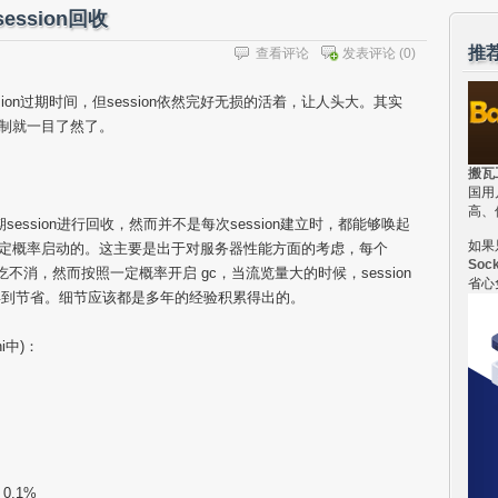
ession回收
推
查看评论
发表评论
(0)
ession过期时间，但session依然完好无损的活着，让人头大。其实
回收机制就一目了然了。
搬瓦
国用
高、
cess对过期session进行回收，然而并不是每次session建立时，都能够唤起
如果
ss ，gc是按照一定概率启动的。这主要是出于对服务器性能方面的考虑，每个
Soc
器吃不消，然而按照一定概率开启 gc，当流览量大的时候，session
省心
得到节省。细节应该都是多年的经验积累得出的。
ini中)：
= 0.1%