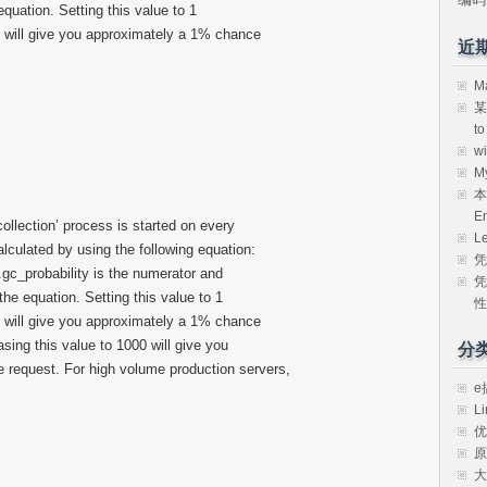
equation. Setting this value to 1
0 will give you approximately a 1% chance
近
M
某
t
w
M
本
E
collection’ process is started on every
L
calculated by using the following equation:
凭
.gc_probability is the numerator and
凭
the equation. Setting this value to 1
性
0 will give you approximately a 1% chance
asing this value to 1000 will give you
分
e request. For high volume production servers,
e
Li
优
原
大