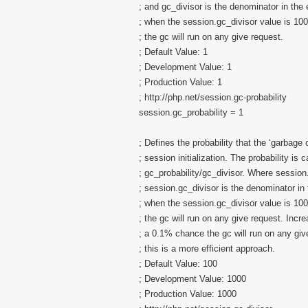
; and gc_divisor is the denominator in the 
; when the session.gc_divisor value is 10
; the gc will run on any give request.
; Default Value: 1
; Development Value: 1
; Production Value: 1
; http://php.net/session.gc-probability
session.gc_probability = 1
; Defines the probability that the ‘garbage 
; session initialization. The probability is 
; gc_probability/gc_divisor. Where session
; session.gc_divisor is the denominator in 
; when the session.gc_divisor value is 10
; the gc will run on any give request. Incre
; a 0.1% chance the gc will run on any giv
; this is a more efficient approach.
; Default Value: 100
; Development Value: 1000
; Production Value: 1000