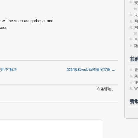
安
未
a will be seen as ‘garbage’ and
网
网
cess.
自
随
其
表“使用中”解决
黑客嗅探web系统漏洞实例
→
登
条
评
W
0 条评论。
赞