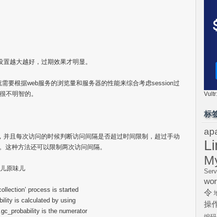
概率设置越大越好，过期效果才明显。
率就需要根据web服务的浏览量和服务器的性能来综合考虑session过
然是很不明智的。
Vul
标
ap
时间，并且每次访问的时候判断访问间隔是否超过时间限制，超过手动
L
时间。这种方法还可以限制两次访问间隔。
M
汁儿原味儿
Serv
wor
collection’ process is started
令
bility is calculated by using
操
.gc_probability is the numerator
编码