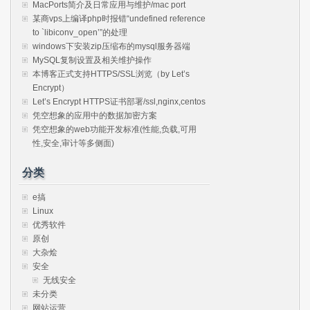
MacPorts简介及日常应用与维护/mac port
某商vps上编译php时报错“undefined reference
to `libiconv_open’”的处理
windows下安装zip压缩布的mysql服务器端
MySQL复制设置及相关维护操作
本博客正式支持HTTPS/SSL浏览（by Let’s
Encrypt）
Let’s Encrypt HTTPS证书部署/ssl,nginx,centos
凭空想象的应用中的数据加密方案
凭空想象的web功能开发标准(性能,负载,可用
性,安全,审计等多侧面)
分类
e搞
Linux
优秀软件
原创
大杂烩
安全
无线安全
未分类
网站运营