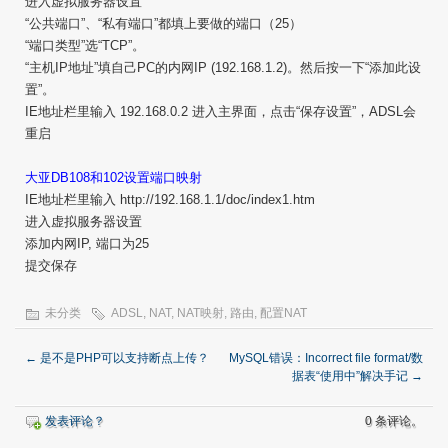
进入虚拟服务器设置
“公共端口”、“私有端口”都填上要做的端口（25）
“端口类型”选“TCP”。
“主机IP地址”填自己PC的内网IP (192.168.1.2)。然后按一下“添加此设
置”。
IE地址栏里输入 192.168.0.2 进入主界面，点击“保存设置”，ADSL会
重启
大亚DB108和102设置端口映射
IE地址栏里输入 http://192.168.1.1/doc/index1.htm
进入虚拟服务器设置
添加内网IP, 端口为25
提交保存
未分类
ADSL
,
NAT
,
NAT映射
,
路由
,
配置NAT
←
是不是PHP可以支持断点上传？
MySQL错误：Incorrect file format/数
据表“使用中”解决手记
→
发表评论？
0 条评论。