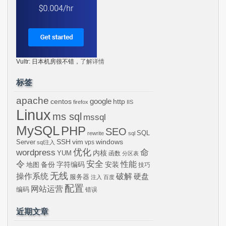
Vultr: 日本机房很不错，
了解详情
标签
apache
centos
google
http
firefox
IIS
Linux
ms sql
mssql
MySQL
PHP
SEO
SQL
rewrite
sql
SSH
vim
windows
Server
vps
sql注入
wordpress
优化
命
内核
YUM
函数
分区表
令
安全
性能
安装
备份
字符编码
地图
技巧
无线
操作系统
破解
硬盘
服务器
注入
百度
配置
网站运营
编码
错误
近期文章