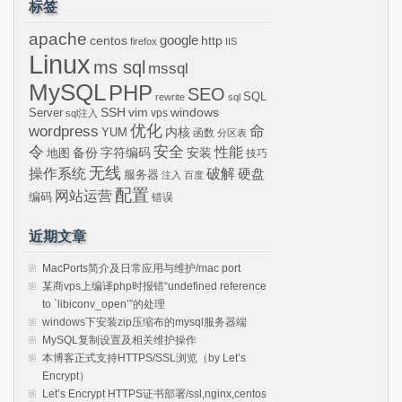
标签
apache
centos
google
http
firefox
IIS
Linux
ms sql
mssql
MySQL
PHP
SEO
SQL
rewrite
sql
SSH
vim
windows
Server
vps
sql注入
wordpress
优化
命
内核
YUM
函数
分区表
令
安全
性能
安装
备份
字符编码
地图
技巧
无线
操作系统
破解
硬盘
服务器
注入
百度
配置
网站运营
编码
错误
近期文章
MacPorts简介及日常应用与维护/mac port
某商vps上编译php时报错“undefined reference
to `libiconv_open’”的处理
windows下安装zip压缩布的mysql服务器端
MySQL复制设置及相关维护操作
本博客正式支持HTTPS/SSL浏览（by Let’s
Encrypt）
Let’s Encrypt HTTPS证书部署/ssl,nginx,centos