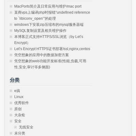
MacPorts简介及日常应用与维护/mac port
某商vps上编译php时报错“undefined reference
to `libiconv_open’”的处理
windows下安装zip压缩布的mysql服务器端
MySQL复制设置及相关维护操作
本博客正式支持HTTPS/SSL浏览（by Let’s
Encrypt）
Let’s Encrypt HTTPS证书部署/ssl,nginx,centos
凭空想象的应用中的数据加密方案
凭空想象的web功能开发标准(性能,负载,可用
性,安全,审计等多侧面)
分类
e搞
Linux
优秀软件
原创
大杂烩
安全
无线安全
未分类