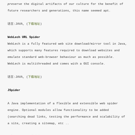
preserve
the digital artifacts of our culture for the benefit of
future researchers and generations, this name seemed apt.
语言:JAVA, (
下载地址
)
WebLech URL Spider
WebLech is a fully featured web site download/mirror tool in Java,
which supports many features required to download websites and
emulate standard web-browser behaviour as much as possible.
WebLech is multithreaded and comes with a GUI console.
语言:JAVA, (
下载地址
)
JSpider
A Java implementation of a flexible and extensible web spider
engine. Optional modules allow functionality to be added
(searching dead links, testing the performance and scalability of
a site, creating a sitemap, etc ..