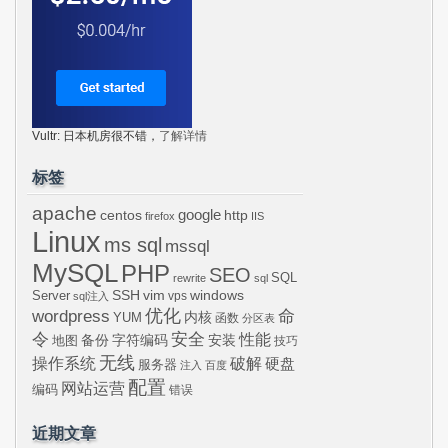
Vultr: 日本机房很不错，
了解详情
标签
apache
centos
google
http
firefox
IIS
Linux
ms sql
mssql
MySQL
PHP
SEO
SQL
rewrite
sql
SSH
vim
windows
Server
vps
sql注入
wordpress
优化
命
内核
YUM
函数
分区表
令
安全
性能
安装
备份
字符编码
地图
技巧
无线
操作系统
破解
硬盘
服务器
注入
百度
配置
网站运营
编码
错误
近期文章