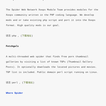
The Spider Web Network Xoops Module Team provides modules for the
Xoops community written in the PHP coding language. We develop
mods and or take existing php script and port it into the Xoops
format. High quality mods is our goal.
语言:php , (
下载地址
)
Fetchgals
A multi-threaded web spider that finds free porn thumbnail
galleries by visiting a list of known TGPs (Thumbnail Gallery
Posts). It optionally downloads the located pictures and movies.
TGP list is included. Public domain perl script running on Linux.
语言:perl , (
下载地址
)
Where Spider