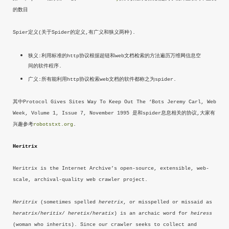
的数目
Spier定义(关于Spider的定义,有广义和狭义两种).
狭义:利用标准的http协议根据超链和web文档检索的方法遍历万维网信息空
间的软件程序.
广义:所有能利用http协议检索web文档的软件都称之为spider.
其中Protocol Gives Sites Way To Keep Out The ‘Bots Jeremy Carl, Web
Week, Volume 1, Issue 7, November 1995 是和spider息息相关的协议,大家有
兴趣参考
robotstxt.org
.
Heritrix
Heritrix is the Internet Archive’s open-source, extensible, web-
scale, archival-quality web crawler project.
Heritrix
(sometimes spelled
heretrix
, or misspelled or missaid as
heratrix
/
heritix
/
heretix
/
heratix
) is an archaic word for
heiress
(woman who inherits). Since our crawler seeks to collect and