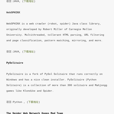
语言:JAVA, (
下载地址
)
WebSPHINX
WebSPHINX is a web crawler (robot, spider) Java class library,
originally developed by Robert Miller of Carnegie Mellon
University. Multithreaded, tollerant HTML parsing, URL filtering
and page classification, pattern matching, mirroring, and more.
语言:JAVA, (
下载地址
)
PySolitaire
PySolitaire is a fork of PySol Solitaire that runs correctly on
Windows and has a nice clean installer. PySolitaire (Python
Solitaire) is a collection of more than 300 solitaire and Mahjongg
games like Klondike and Spider.
语言:Python , (
下载地址
)
The Spider Web Network Xoops Mod Team