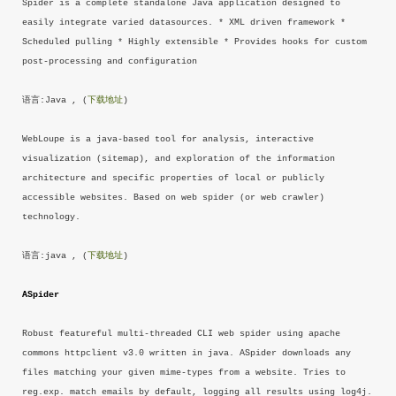
Spider is a complete standalone Java application designed to
easily integrate varied datasources. * XML driven framework *
Scheduled pulling * Highly extensible * Provides hooks for custom
post-processing and configuration
语言:Java , (
下载地址
)
WebLoupe is a java-based tool for analysis, interactive
visualization (sitemap), and exploration of the information
architecture and specific properties of local or publicly
accessible websites. Based on web spider (or web crawler)
technology.
语言:java , (
下载地址
)
ASpider
Robust featureful multi-threaded CLI web spider using apache
commons httpclient v3.0 written in java. ASpider downloads any
files matching your given mime-types from a website. Tries to
reg.exp. match emails by default, logging all results using log4j.