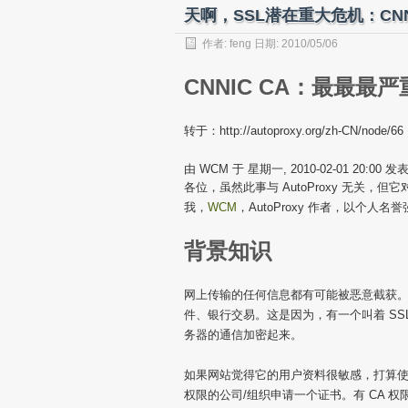
天啊，SSL潜在重大危机：CN
作者:
feng
日期: 2010/05/06
CNNIC CA：最最最
转于：http://autoproxy.org/zh-CN/node/66
由 WCM 于 星期一, 2010-02-01 20:00 发
各位，虽然此事与 AutoProxy 无关，但
我，
WCM
，AutoProxy 作者，以个
背景知识
网上传输的任何信息都有可能被恶意截获
件、银行交易。这是因为，有一个叫着 SSL
务器的通信加密起来。
如果网站觉得它的用户资料很敏感，打算使用 SSL/TL
权限的公司/组织申请一个证书。有 CA 