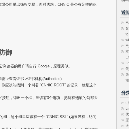
氓公司抛出钱权交易，面对诱惑，CNNIC 是否有足够的职
近
M
某
t
w
M
防御
本
E
L
其它浏览器的用户请自行 Google，原理类似。
凭
凭
>查看证书->证书机构(Authorites)
性
该能找到一个叫着 “CNNIC ROOT” 的记录，就是这个
分
“编辑”按钮，弹出一个框，应该有3个选项，把所有选项的勾都去
e
Li
优
t 的组，这个组里应该有一个 “CNNIC SSL” (如果没有，访问
原
大