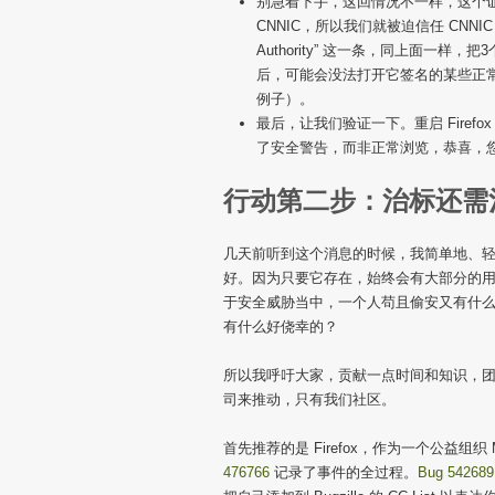
别急着下手，这回情况不一样，这个证书是 En
CNNIC，所以我们就被迫信任 CNNIC SSL 了。
Authority” 这一条，同上面一样，
后，可能会没法打开它签名的某些正
例子）。
最后，让我们验证一下。重启 Firefo
了安全警告，而非正常浏览，恭喜，您已
行动第二步：治标还需
几天前听到这个消息的时候，我简单地、轻蔑
好。因为只要它存在，始终会有大部分的用户受
于安全威胁当中，一个人苟且偷安又有什
有什么好侥幸的？
所以我呼吁大家，贡献一点时间和知识，团结起
司来推动，只有我们社区。
首先推荐的是 Firefox，作为一个公益组织
476766
记录了事件的全过程。
Bug 542689