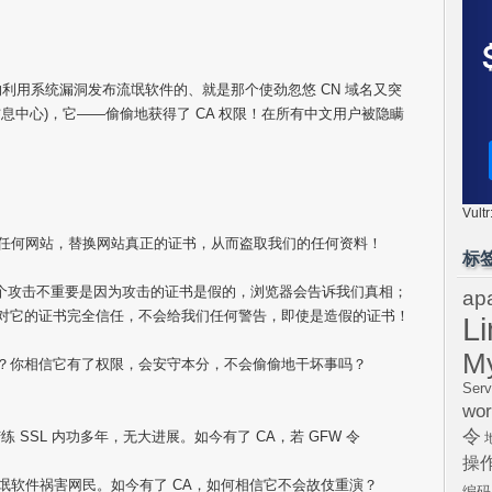
的利用系统漏洞发布流氓软件的、就是那个使劲忽悠 CN 域名又突
络信息中心)，它——偷偷地获得了 CA 权限！在所有中文用户被隐瞒
Vul
书给任何网站，替换网站真正的证书，从而盗取我们的任何资料！
标
以前这个攻击不重要是因为攻击的证书是假的，浏览器会告诉我们真相；
ap
浏览器对它的证书完全信任，不会给我们任何警告，即使是造假的证书！
L
M
) 吗？你相信它有了权限，会安守本分，不会偷偷地干坏事吗？
Serv
wor
令
FW 苦练 SSL 内功多年，无大进展。如今有了 CA，若 GFW 令
操
流氓软件祸害网民。如今有了 CA，如何相信它不会故伎重演？
编码