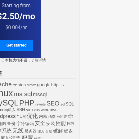
tr: 日本机房很不错，
了解详情
签
ache
centos
google
http
firefox
IIS
inux
ms sql
mssql
ySQL
PHP
SEO
SQL
rewrite
sql
SSH
vim
windows
er
vps
sql注入
dpress
优化
命
内核
YUM
函数
分区表
安全
性能
安装
备份
字符编码
地图
技巧
无线
作系统
破解
硬盘
服务器
注入
百度
配置
网站运营
错误