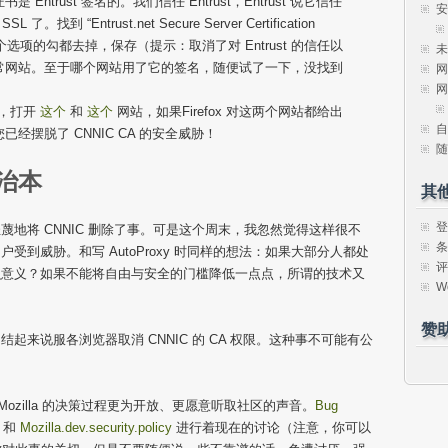
trust 签名的。我们信任 Entrust，Entrust 说它信任
安
找到 “Entrust.net Secure Server Certification
把3个选项的勾都去掉，保存（提示：取消了对 Entrust 的信任以
未
常网站。至于哪个网站用了它的签名，随便试了一下，没找到
网
网
x，打开
这个
和
这个
网站，如果Firefox 对这两个网站都给出
自
经摆脱了 CNNIC CA 的安全威胁！
随
治本
其
登
地将 CNNIC 删除了事。可是这个周末，我忽然觉得这样很不
条
到威胁。和写 AutoProxy 时同样的想法：如果大部分人都处
评
么意义？如果不能将自由与安全的门槛降低一点点，所谓的技术又
W
赞
来说服各浏览器取消 CNNIC 的 CA 权限。这种事不可能有公
 Mozilla 的决策过程更为开放、更愿意听取社区的声音。
Bug
和
Mozilla.dev.security.policy
进行着现在的讨论（注意，你可以