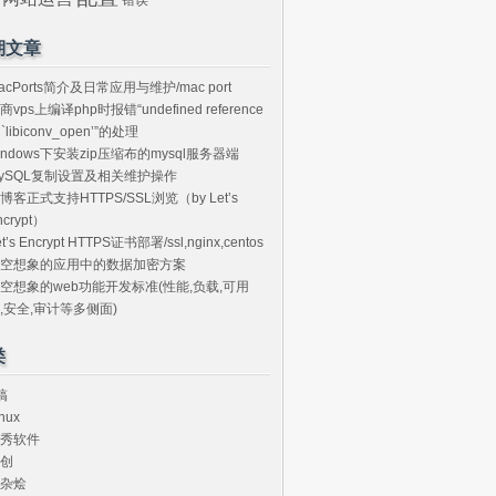
期文章
acPorts简介及日常应用与维护/mac port
商vps上编译php时报错“undefined reference
o `libiconv_open’”的处理
indows下安装zip压缩布的mysql服务器端
ySQL复制设置及相关维护操作
博客正式支持HTTPS/SSL浏览（by Let’s
ncrypt）
et’s Encrypt HTTPS证书部署/ssl,nginx,centos
空想象的应用中的数据加密方案
空想象的web功能开发标准(性能,负载,可用
,安全,审计等多侧面)
类
搞
nux
秀软件
创
杂烩