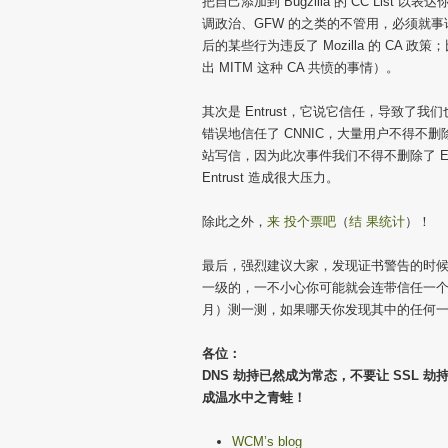
把自己添加到 Bugzilla 的 CC Li
调政治、GFW 的之类的不管用，必须就
后的某些行为违反了 Mozilla 的 CA
出 MITM 这种 CA 共愤的事情）。
其次是 Entrust，它说它信任，导致了我们
错误地信任了 CNNIC，大量用户不得不删除
站写信，因为此次事件我们不得不删除了 En
Entrust 造成很大压力。
除此之外，
来 投个票吧
（
结 果统计
）！
最后，强烈建议大家，发现证书警告的时
一级的，一不小心你可能就会连带信任一个不
月）测一测，如果哪天你发现其中的任何
各位：
DNS 劫持已然成为常态，不要让 SSL
成温水中之青蛙！
WCM’s blog