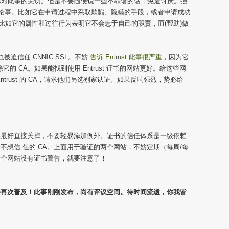
st 以表达你对此事的关切。但是不要随便说一些不靠谱的话，免遭讨厌。强
事论事。比如它在申请过程中采取欺骗、隐瞒的手段，或者申请成功
 政策；比如它的属性和过往行为表明它不会忠于自己的职责，而(帮助)做
也被迫信任 CNNIC SSL。不妨
告诉 Entrust 此事很严重
，因为它
它的 CA。如果能找到使用 Entrust 证书的网站更好。给这些网
trust 的 CA，请求他们另选别家认证。如果反响强烈，势必给
候最好直接关掉，不要轻易添加例外。证书的信任体系是一级依赖
想信 任的 CA。上面用于验证的两个网站，不妨定期（每周/每
一个网站没有证书警告，就要注意了！
 劫持再次普及！此事刚刚发布，尚有评议空间。待时间流逝，你我皆