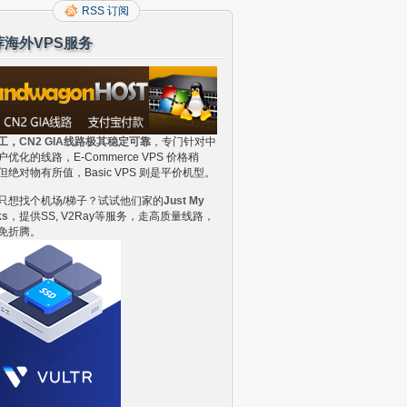
RSS 订阅
荐海外VPS服务
工，CN2 GIA线路极其稳定可靠
，专门针对中
户优化的线路，E-Commerce VPS 价格稍
但绝对物有所值，Basic VPS 则是平价机型。
只想找个机场/梯子？试试他们家的
Just My
ks
，提供SS, V2Ray等服务，走高质量线路，
免折腾。