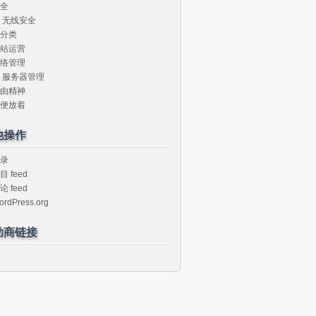
全
无线安全
分类
站运营
络管理
服务器管理
由精神
便放着
他操作
录
目 feed
论 feed
ordPress.org
助商链接