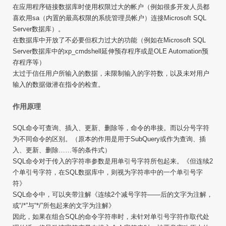
在应用程序链接数据库时使用权限过大的帐户（例如很多开发人员都
喜欢用sa（内置的最高权限的系统管理员帐户）连接Microsoft SQL
Server数据库）。
在数据库中开放了不必要但权力过大的功能（例如在Microsoft SQL
Server数据库中的xp_cmdshell延伸预存程序或是OLE Automation预
存程序等）
太过于信任用户所输入的数据，未限制输入的字符数，以及未对用户
输入的数据做潜在指令的检查。
作用原理
SQL命令可查询、插入、更新、删除等，命令的串接。而以分号字符
为不同命令的区别。（原本的作用是用于SubQuery或作为查询、插
入、更新、删除……等的条件式）
SQL命令对于传入的字符串参数是用单引号字符所包起来。《但连续2
个单引号字符，在SQL数据库中，则视为字符串中的一个单引号字
符》
SQL命令中，可以夹带注解《连续2个减号字符——后的文字为注解，
或“/*”与“*/”所包起来的文字为注解》
因此，如果在组合SQL的命令字符串时，未针对单引号字符作取代处