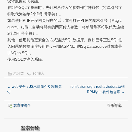
设计数据访问功能。
在组合SQL字符串时，先针对所传入的参数作字符取代（将单引号字
符取代为连续2个单引号字符）。
如果使用PHP开发网页程序的话，亦可打开PHP的魔术引号（Magic
quote）功能（自动将所有的网页传入参数，将单引号字符取代为连续
2个单引号字符）。
其他，使用其他更安全的方式连接SQL数据库。例如已修正过SQL注
入问题的数据库连接组件，例如ASP.NET的SqlDataSource对象或是
LINQ to SQL。
使用SQL防注入系统。
未分类
sql注入
←
web安全：JS木马简介及攻防探
rpmfusion.org：redhat/fedora系列
讨
RPM/yum软件包仓库
→
发表评论？
0 条评论。
发表评论