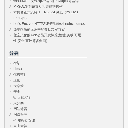
windows下安装zip压缩布的mysql服务器端
MySQL复制设置及相关维护操作
本博客正式支持HTTPS/SSL浏览（by Let’s
Encrypt）
Let’s Encrypt HTTPS证书部署/ssl,nginx,centos
凭空想象的应用中的数据加密方案
凭空想象的web功能开发标准(性能,负载,可用
性,安全,审计等多侧面)
分类
e搞
Linux
优秀软件
原创
大杂烩
安全
无线安全
未分类
网站运营
网络管理
服务器管理
自由精神