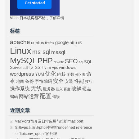
Vultr: 日本机房很不错，
了解详情
标签
apache
centos
google
http
firefox
IIS
Linux
ms sql
mssql
MySQL
PHP
SEO
SQL
rewrite
sql
SSH
vim
windows
Server
vps
sql注入
wordpress
优化
命
内核
YUM
函数
分区表
令
安全
性能
安装
备份
字符编码
地图
技巧
无线
操作系统
破解
硬盘
服务器
注入
百度
配置
网站运营
编码
错误
近期文章
MacPorts简介及日常应用与维护/mac port
某商vps上编译php时报错“undefined reference
to `libiconv_open’”的处理