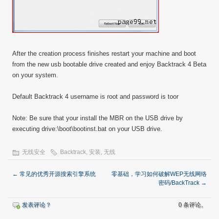
After the creation process finishes restart your machine and boot
from the new usb bootable drive created and enjoy Backtrack 4 Beta
on your system.
Default Backtrack 4 username is root and password is toor
Note: Be sure that your install the MBR on the USB drive by
executing drive:\boot\bootinst.bat on your USB drive.
无线安全
Backtrack
,
安装
,
无线
←
常见的优秀开源搜索引擎系统
零基础，学习如何破解WEP无线网络
密码/BackTrack
→
发表评论？
0 条评论。