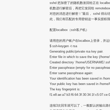
sshd 把加密了的随机数发回给正在 local
机数进行解密后，再把它发回给 remote
对您的消息进行解密！”最后， sshd 
此，我们有匹配的专用密钥这一事实授权我们访问
配置localbox（ssh客户机）
请用您的用户账户在localbox上登录，并运行命令s
$ ssh-keygen -t rsa
Generating public/private rsa key pair.
Enter file in which to save the key (/ho
Created directory ‘/home/USERNAME/.ssh
Enter passphrase (empty for no passphras
Enter same passphrase again:
Your identification has been saved in /
Your public key has been saved in /hom
The key fingerprint is:
f1:e8:ae:a7:b3:f6:64:3f:30:34:1f:c5:07:ce
连续3次回车就可以了，一般默认的输出路