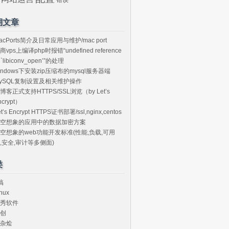
期文章
acPorts简介及日常应用与维护/mac port
商vps上编译php时报错“undefined reference
o `libiconv_open’”的处理
indows下安装zip压缩布的mysql服务器端
ySQL复制设置及相关维护操作
博客正式支持HTTPS/SSL浏览（by Let’s
ncrypt）
et’s Encrypt HTTPS证书部署/ssl,nginx,centos
空想象的应用中的数据加密方案
空想象的web功能开发标准(性能,负载,可用
,安全,审计等多侧面)
类
搞
nux
秀软件
创
杂烩