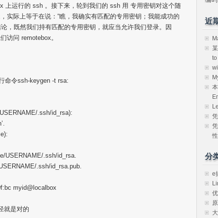
box 上运行的 ssh 。接下来，轮到我们的 ssh 用 专用密钥对这个随
box，实际上等于在说：“瞧，我确实有匹配的专用密钥；我能成功的
近
得出结论，既然我们持有匹配的专用密钥，就应当允许我们登录。因
 remotebox。
M
某
t
w
M
sh-keygen -t rsa:
本
E
L
me/USERNAME/.ssh/id_rsa):
凭
’.
凭
e):
性
home/USERNAME/.ssh/id_rsa.
分
e/USERNAME/.ssh/id_rsa.pub.
e
Li
:0f:bc myid@localbox
优
原
径就是对的
大