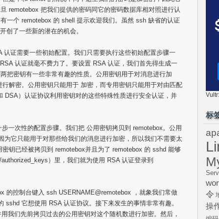
remotebox 把我们提供的密码同它的密码数据库相对照进行认
emotebox 的 shell 提示欢迎我们。虽然 ssh 缺省的认证
我们开创了一些新的潜在的机会。
RSA 认证需要一些初始配置。我们只需要执行这些初始配置步骤一
x 之间的 RSA 认证就毫不费力了。要设置 RSA 认证，我们首先得生成一
这两把密钥有一些非常有趣的性质。公用密钥用于对消息进行加
进行解密。公用密钥只能用于 加密，而专用密钥只能用于对由匹配
Vul
和 DSA）认证协议利用密钥对的这些特殊性质进行安全认证，并
标
一步一次性的配置步骤。我们把 公用密钥拷贝到 remotebox。公用
ap
。因为它只能用于对那些给我们的消息进行加密，所以我们不需要太
L
被拷贝到 remotebox并且为了 remotebox 的 sshd 能够
M
thorized_keys）里，我们就为使用 RSA 认证登录到
Serv
wor
x 的控制台键入 ssh USERNAME@remotebox ，就象我们常做
令
ox 的 sshd 它想使用 RSA 认证协议。接下来发生的事情非常有趣。
操
随机数，并用我们先前拷贝过去的公用密钥对这个随机数进行加密。然后，
编码