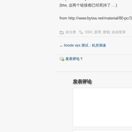
(btw, 这两个链接都已经死掉了….)
from http://www.bytea.net/material/80-pc/
未分类
SSH
,
原理
,
密钥
,
自动登录
←
linode vps 测试：机房测速
发表评论？
发表评论