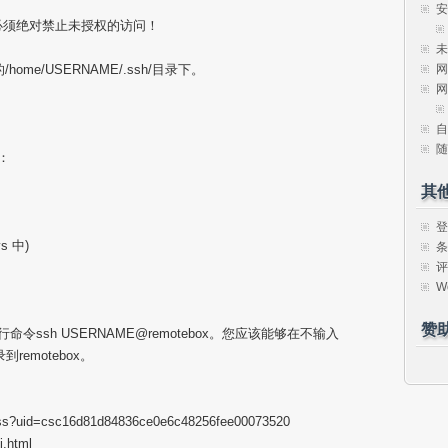
安
私钥必须绝对禁止未授权的访问！
未
网
的/home/USERNAME/.ssh/目录下。
网
自
随
：
其
登
s 中)
条
评
W
赞
命令ssh USERNAME@remotebox。您应该能够在不输入
到remotebox。
.wss?uid=csc16d81d84836ce0e6c48256fee00073520
i.html