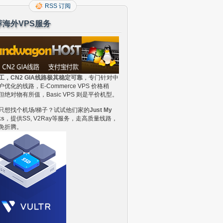
RSS 订阅
荐海外VPS服务
工，CN2 GIA线路极其稳定可靠
，专门针对中
户优化的线路，E-Commerce VPS 价格稍
但绝对物有所值，Basic VPS 则是平价机型。
只想找个机场/梯子？试试他们家的
Just My
ks
，提供SS, V2Ray等服务，走高质量线路，
免折腾。