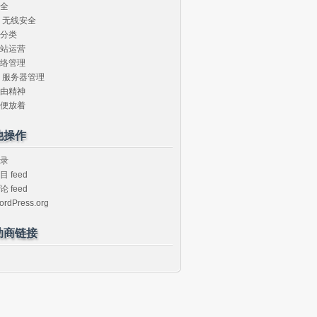
全
无线安全
分类
站运营
络管理
服务器管理
由精神
便放着
他操作
录
目 feed
论 feed
ordPress.org
助商链接