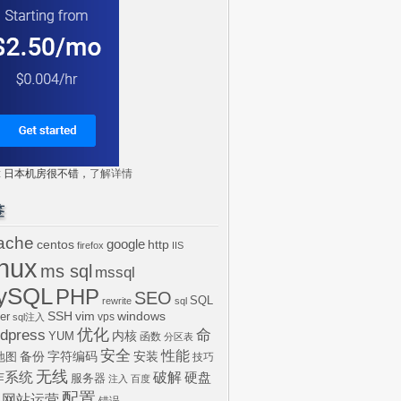
tr: 日本机房很不错，
了解详情
签
ache
centos
google
http
firefox
IIS
inux
ms sql
mssql
ySQL
PHP
SEO
SQL
rewrite
sql
SSH
vim
windows
er
vps
sql注入
dpress
优化
命
内核
YUM
函数
分区表
安全
性能
安装
备份
字符编码
地图
技巧
无线
作系统
破解
硬盘
服务器
注入
百度
配置
网站运营
错误