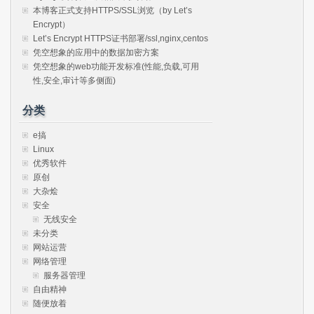
本博客正式支持HTTPS/SSL浏览（by Let’s
Encrypt）
Let’s Encrypt HTTPS证书部署/ssl,nginx,centos
凭空想象的应用中的数据加密方案
凭空想象的web功能开发标准(性能,负载,可用
性,安全,审计等多侧面)
分类
e搞
Linux
优秀软件
原创
大杂烩
安全
无线安全
未分类
网站运营
网络管理
服务器管理
自由精神
随便放着