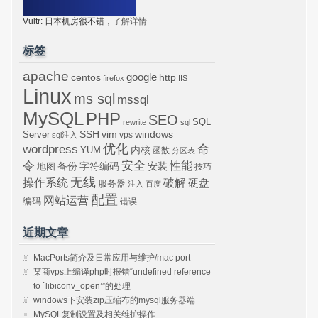
Vultr: 日本机房很不错，
了解详情
标签
apache
centos
google
http
firefox
IIS
Linux
ms sql
mssql
MySQL
PHP
SEO
SQL
rewrite
sql
SSH
vim
windows
Server
vps
sql注入
wordpress
优化
命
内核
YUM
函数
分区表
令
安全
性能
安装
备份
字符编码
地图
技巧
无线
操作系统
破解
硬盘
服务器
注入
百度
配置
网站运营
编码
错误
近期文章
MacPorts简介及日常应用与维护/mac port
某商vps上编译php时报错“undefined reference
to `libiconv_open’”的处理
windows下安装zip压缩布的mysql服务器端
MySQL复制设置及相关维护操作