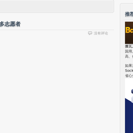
推
众多志愿者
没有评论
搬瓦
国用
高、
如果
Soc
省心