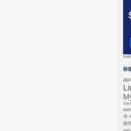
Vul
标
ap
L
M
Serv
wor
令
操
编码