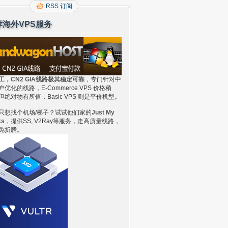
RSS 订阅
荐海外VPS服务
工，CN2 GIA线路极其稳定可靠
，专门针对中
户优化的线路，E-Commerce VPS 价格稍
但绝对物有所值，Basic VPS 则是平价机型。
只想找个机场/梯子？试试他们家的
Just My
ks
，提供SS, V2Ray等服务，走高质量线路，
免折腾。