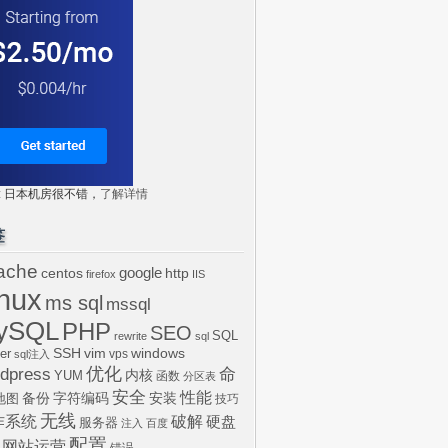
tr: 日本机房很不错，
了解详情
签
ache
centos
google
http
firefox
IIS
inux
ms sql
mssql
ySQL
PHP
SEO
SQL
rewrite
sql
SSH
vim
windows
er
vps
sql注入
dpress
优化
命
内核
YUM
函数
分区表
安全
性能
安装
备份
字符编码
地图
技巧
无线
作系统
破解
硬盘
服务器
注入
百度
配置
网站运营
错误