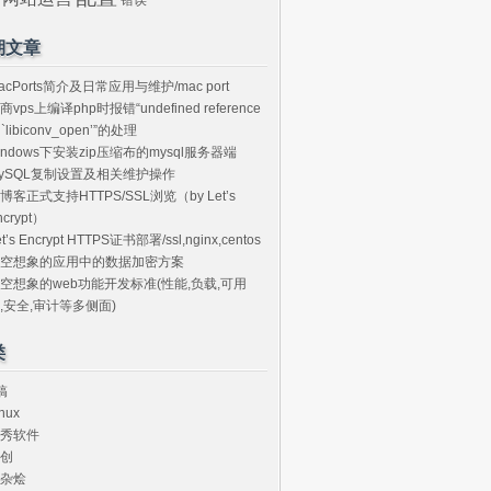
期文章
acPorts简介及日常应用与维护/mac port
商vps上编译php时报错“undefined reference
o `libiconv_open’”的处理
indows下安装zip压缩布的mysql服务器端
ySQL复制设置及相关维护操作
博客正式支持HTTPS/SSL浏览（by Let’s
ncrypt）
et’s Encrypt HTTPS证书部署/ssl,nginx,centos
空想象的应用中的数据加密方案
空想象的web功能开发标准(性能,负载,可用
,安全,审计等多侧面)
类
搞
nux
秀软件
创
杂烩