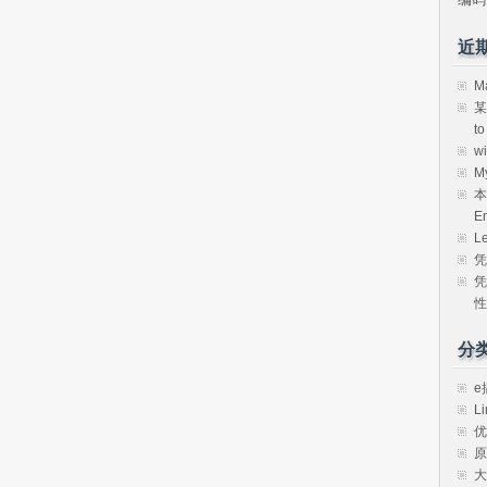
近
M
某
t
w
M
本
E
L
凭
凭
性
分
e
Li
优
原
大