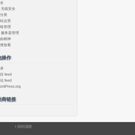
全
无线安全
分类
站运营
络管理
服务器管理
由精神
便放着
他操作
录
目 feed
论 feed
ordPress.org
助商链接
↑
回到顶部