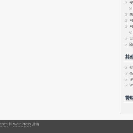
安
未
网
网
自
随
其
登
条
评
W
赞
ench
和
WordPress
驱动