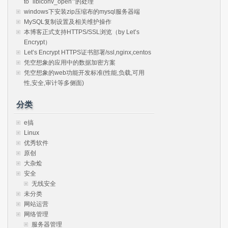
to `libiconv_open’”的处理
windows下安装zip压缩布的mysql服务器端
MySQL复制设置及相关维护操作
本博客正式支持HTTPS/SSL浏览（by Let’s
Encrypt）
Let’s Encrypt HTTPS证书部署/ssl,nginx,centos
凭空想象的应用中的数据加密方案
凭空想象的web功能开发标准(性能,负载,可用
性,安全,审计等多侧面)
分类
e搞
Linux
优秀软件
原创
大杂烩
安全
无线安全
未分类
网站运营
网络管理
服务器管理