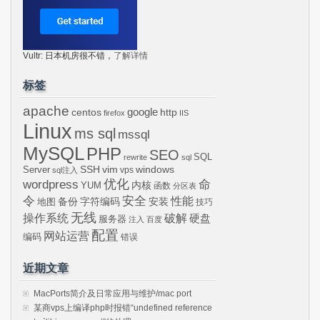
Vultr: 日本机房很不错，
了解详情
标签
apache
centos
google
http
firefox
IIS
Linux
ms sql
mssql
MySQL
PHP
SEO
SQL
rewrite
sql
SSH
vim
windows
Server
vps
sql注入
wordpress
优化
命
内核
YUM
函数
分区表
令
安全
性能
安装
备份
字符编码
地图
技巧
无线
操作系统
破解
硬盘
服务器
注入
百度
配置
网站运营
编码
错误
近期文章
MacPorts简介及日常应用与维护/mac port
某商vps上编译php时报错“undefined reference