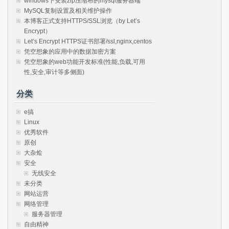
windows下安装zip压缩布的mysql服务器端
MySQL复制设置及相关维护操作
本博客正式支持HTTPS/SSL浏览（by Let’s
Encrypt）
Let’s Encrypt HTTPS证书部署/ssl,nginx,centos
凭空想象的应用中的数据加密方案
凭空想象的web功能开发标准(性能,负载,可用
性,安全,审计等多侧面)
分类
e搞
Linux
优秀软件
原创
大杂烩
安全
无线安全
未分类
网站运营
网络管理
服务器管理
自由精神