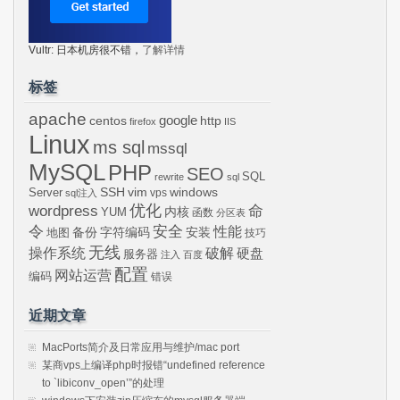
Vultr: 日本机房很不错，
了解详情
标签
apache
centos
google
http
firefox
IIS
Linux
ms sql
mssql
MySQL
PHP
SEO
SQL
rewrite
sql
SSH
vim
windows
Server
vps
sql注入
wordpress
优化
命
内核
YUM
函数
分区表
令
安全
性能
安装
备份
字符编码
地图
技巧
无线
操作系统
破解
硬盘
服务器
注入
百度
配置
网站运营
编码
错误
近期文章
MacPorts简介及日常应用与维护/mac port
某商vps上编译php时报错“undefined reference
to `libiconv_open’”的处理