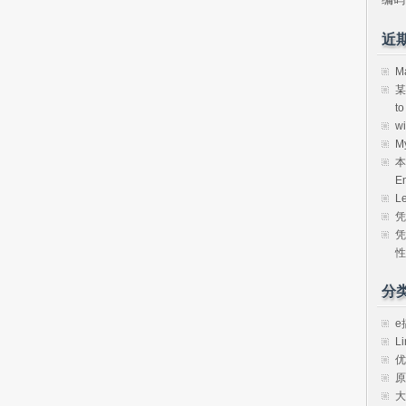
近
M
某
t
w
M
本
E
L
凭
凭
性
分
e
Li
优
原
大