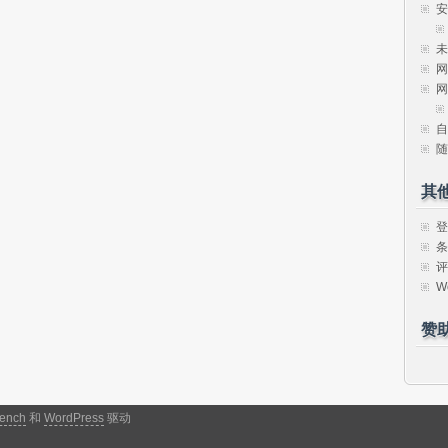
安
未
网
网
自
随
其
登
条
评
W
赞
ench
和
WordPress
驱动