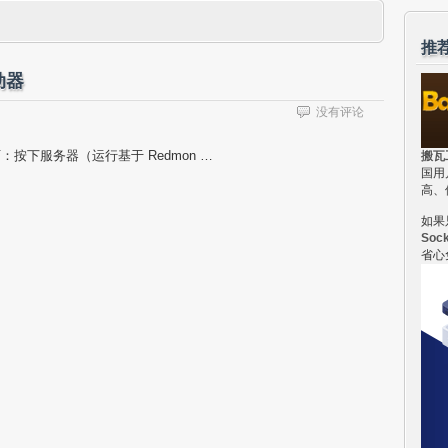
推
动器
没有评论
：按下服务器（运行基于 Redmon …
搬瓦
国用
高、
如果
Soc
省心