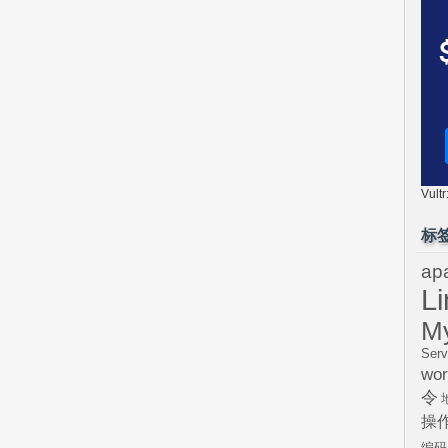
Vul
标
ap
L
M
Serv
wor
令
操
编码