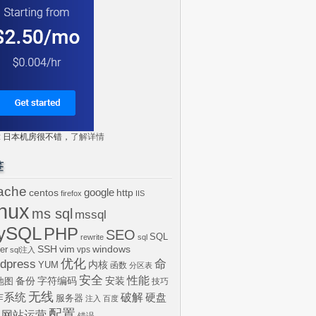
tr: 日本机房很不错，
了解详情
签
ache
centos
google
http
firefox
IIS
inux
ms sql
mssql
ySQL
PHP
SEO
SQL
rewrite
sql
SSH
vim
windows
er
vps
sql注入
dpress
优化
命
内核
YUM
函数
分区表
安全
性能
安装
备份
字符编码
地图
技巧
无线
作系统
破解
硬盘
服务器
注入
百度
配置
网站运营
错误