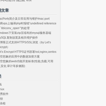
期文章
acPorts简介及日常应用与维护/mac port
商vps上编译php时报错“undefined reference
o `libiconv_open’”的处理
indows下安装zip压缩布的mysql服务器端
ySQL复制设置及相关维护操作
博客正式支持HTTPS/SSL浏览（by Let’s
ncrypt）
et’s Encrypt HTTPS证书部署/ssl,nginx,centos
空想象的应用中的数据加密方案
空想象的web功能开发标准(性能,负载,可用
,安全,审计等多侧面)
类
搞
nux
秀软件
创
杂烩