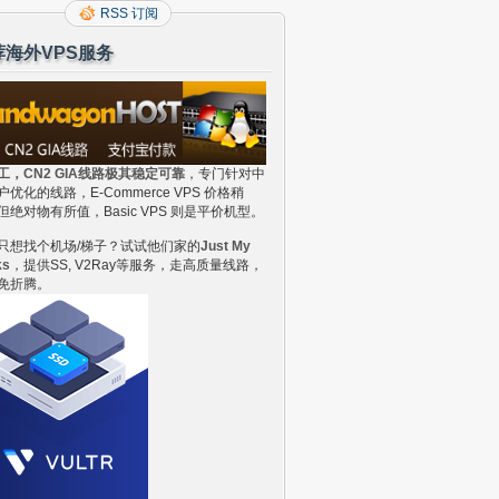
RSS 订阅
荐海外VPS服务
工，CN2 GIA线路极其稳定可靠
，专门针对中
户优化的线路，E-Commerce VPS 价格稍
但绝对物有所值，Basic VPS 则是平价机型。
只想找个机场/梯子？试试他们家的
Just My
ks
，提供SS, V2Ray等服务，走高质量线路，
免折腾。