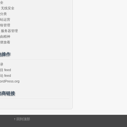
全
无线安全
分类
站运营
络管理
服务器管理
由精神
便放着
他操作
录
目 feed
论 feed
ordPress.org
助商链接
↑
回到顶部