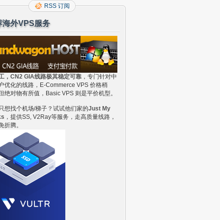
RSS 订阅
荐海外VPS服务
工，CN2 GIA线路极其稳定可靠
，专门针对中
户优化的线路，E-Commerce VPS 价格稍
但绝对物有所值，Basic VPS 则是平价机型。
只想找个机场/梯子？试试他们家的
Just My
ks
，提供SS, V2Ray等服务，走高质量线路，
免折腾。