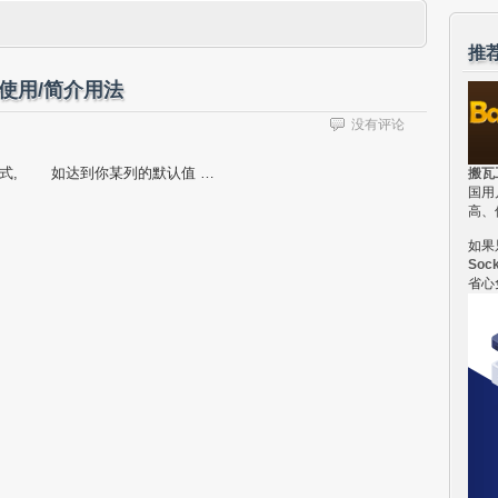
推
戳的使用/简介用法
没有评论
数的形式, 如达到你某列的默认值 …
搬瓦
国用
高、
如果
Soc
省心