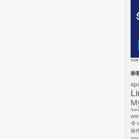
Vul
标
ap
L
M
Serv
wor
令
操
编码