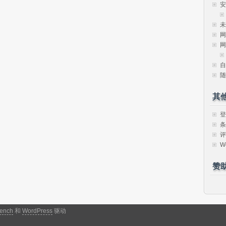
安
未
网
网
自
随
其
登
条
评
W
赞
ench
和
WordPress
驱动