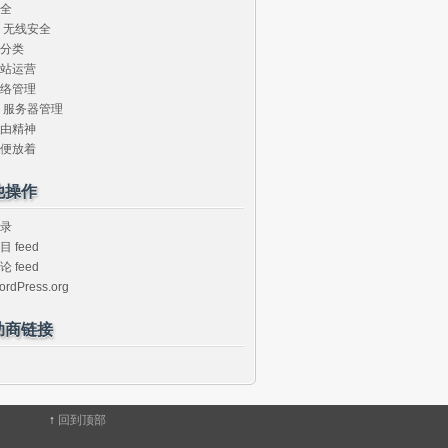
全
无线安全
分类
站运营
络管理
服务器管理
由精神
便放着
他操作
录
目 feed
论 feed
ordPress.org
助商链接
↑
回到顶部