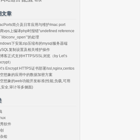
期文章
acPorts简介及日常应用与维护/mac port
商vps上编译php时报错“undefined reference
o `libiconv_open’”的处理
indows下安装zip压缩布的mysql服务器端
ySQL复制设置及相关维护操作
博客正式支持HTTPS/SSL浏览（by Let’s
ncrypt）
et’s Encrypt HTTPS证书部署/ssl,nginx,centos
空想象的应用中的数据加密方案
空想象的web功能开发标准(性能,负载,可用
,安全,审计等多侧面)
类
搞
nux
秀软件
创
杂烩