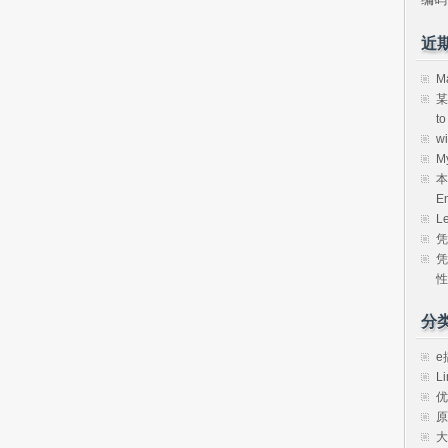
近
M
某
t
w
M
本
E
L
凭
凭
性
分
e
Li
优
原
大