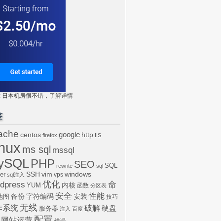
tr: 日本机房很不错，
了解详情
签
ache
centos
google
http
firefox
IIS
inux
ms sql
mssql
ySQL
PHP
SEO
SQL
rewrite
sql
SSH
vim
windows
er
vps
sql注入
dpress
优化
命
内核
YUM
函数
分区表
安全
性能
安装
备份
字符编码
地图
技巧
无线
作系统
破解
硬盘
服务器
注入
百度
配置
网站运营
错误