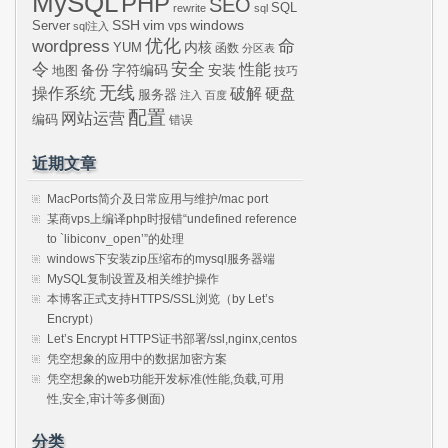
MySQL
PHP
SEO
SQL
rewrite
sql
SSH
vim
windows
Server
vps
sql注入
wordpress
优化
命
内核
YUM
函数
分区表
令
安全
性能
安装
备份
字符编码
地图
技巧
无线
操作系统
破解
硬盘
服务器
注入
百度
配置
网站运营
编码
错误
近期文章
MacPorts简介及日常应用与维护/mac port
某商vps上编译php时报错“undefined reference
to `libiconv_open’”的处理
windows下安装zip压缩布的mysql服务器端
MySQL复制设置及相关维护操作
本博客正式支持HTTPS/SSL浏览（by Let’s
Encrypt）
Let’s Encrypt HTTPS证书部署/ssl,nginx,centos
凭空想象的应用中的数据加密方案
凭空想象的web功能开发标准(性能,负载,可用
性,安全,审计等多侧面)
分类