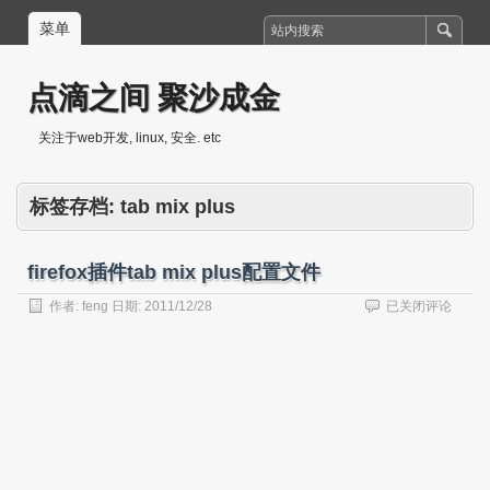
菜单
点滴之间 聚沙成金
关注于web开发, linux, 安全. etc
标签存档:
tab mix plus
firefox插件tab mix plus配置文件
firefox
作者:
feng
日期:
2011/12/28
已关闭评论
插
件
tab
mix
plus
配
置
文
件