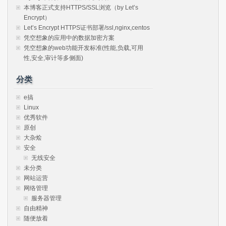
本博客正式支持HTTPS/SSL浏览（by Let’s
Encrypt）
Let’s Encrypt HTTPS证书部署/ssl,nginx,centos
凭空想象的应用中的数据加密方案
凭空想象的web功能开发标准(性能,负载,可用
性,安全,审计等多侧面)
分类
e搞
Linux
优秀软件
原创
大杂烩
安全
无线安全
未分类
网站运营
网络管理
服务器管理
自由精神
随便放着