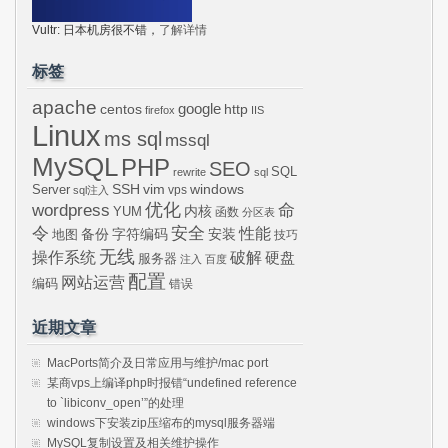
Vultr: 日本机房很不错，
了解详情
标签
apache
centos
google
http
firefox
IIS
Linux
ms sql
mssql
MySQL
PHP
SEO
SQL
rewrite
sql
SSH
vim
windows
Server
vps
sql注入
wordpress
优化
命
内核
YUM
函数
分区表
令
安全
性能
安装
备份
字符编码
地图
技巧
无线
操作系统
破解
硬盘
服务器
注入
百度
配置
网站运营
编码
错误
近期文章
MacPorts简介及日常应用与维护/mac port
某商vps上编译php时报错“undefined reference
to `libiconv_open’”的处理
windows下安装zip压缩布的mysql服务器端
MySQL复制设置及相关维护操作