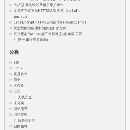
MySQL复制设置及相关维护操作
本博客正式支持HTTPS/SSL浏览（by Let’s
Encrypt）
Let’s Encrypt HTTPS证书部署/ssl,nginx,centos
凭空想象的应用中的数据加密方案
凭空想象的web功能开发标准(性能,负载,可用
性,安全,审计等多侧面)
分类
e搞
Linux
优秀软件
原创
大杂烩
安全
无线安全
未分类
网站运营
网络管理
服务器管理
自由精神