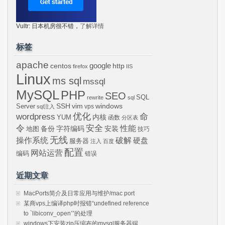
Vultr: 日本机房很不错，
了解详情
标签
apache
centos
google
http
firefox
IIS
Linux
ms sql
mssql
MySQL
PHP
SEO
SQL
rewrite
sql
SSH
vim
windows
Server
vps
sql注入
wordpress
优化
命
内核
YUM
函数
分区表
令
安全
性能
安装
备份
字符编码
地图
技巧
无线
操作系统
破解
硬盘
服务器
注入
百度
配置
网站运营
编码
错误
近期文章
MacPorts简介及日常应用与维护/mac port
某商vps上编译php时报错“undefined reference
to `libiconv_open’”的处理
windows下安装zip压缩布的mysql服务器端