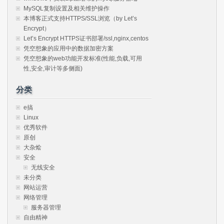
MySQL复制设置及相关维护操作
本博客正式支持HTTPS/SSL浏览（by Let’s
Encrypt）
Let’s Encrypt HTTPS证书部署/ssl,nginx,centos
凭空想象的应用中的数据加密方案
凭空想象的web功能开发标准(性能,负载,可用
性,安全,审计等多侧面)
分类
e搞
Linux
优秀软件
原创
大杂烩
安全
无线安全
未分类
网站运营
网络管理
服务器管理
自由精神