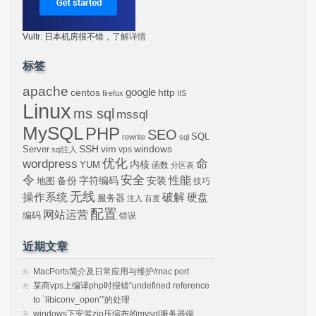
Vultr: 日本机房很不错，
了解详情
标签
apache
centos
google
http
firefox
IIS
Linux
ms sql
mssql
MySQL
PHP
SEO
SQL
rewrite
sql
SSH
vim
windows
Server
vps
sql注入
wordpress
优化
命
内核
YUM
函数
分区表
令
安全
性能
安装
备份
字符编码
地图
技巧
无线
操作系统
破解
硬盘
服务器
注入
百度
配置
网站运营
编码
错误
近期文章
MacPorts简介及日常应用与维护/mac port
某商vps上编译php时报错“undefined reference
to `libiconv_open’”的处理
windows下安装zip压缩布的mysql服务器端