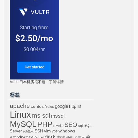
Vultr: 日本机房很不错，
了解详情
标签
apache
centos
google
http
firefox
IIS
Linux
ms sql
mssql
MySQL
PHP
SEO
SQL
rewrite
sql
SSH
vim
windows
Server
vps
sql注入
wordpress
优化
命
内核
YUM
函数
分区表