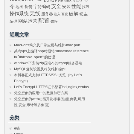
令
安全
性能
安装
备份
字符编码
地图
技巧
无线
操作系统
破解
硬盘
服务器
注入
百度
配置
网站运营
编码
错误
近期文章
MacPorts简介及日常应用与维护/mac port
某商vps上编译php时报错“undefined reference
to `libiconv_open’”的处理
windows下安装zip压缩布的mysql服务器端
MySQL复制设置及相关维护操作
本博客正式支持HTTPS/SSL浏览（by Let’s
Encrypt）
Let’s Encrypt HTTPS证书部署/ssl,nginx,centos
凭空想象的应用中的数据加密方案
凭空想象的web功能开发标准(性能,负载,可用
性,安全,审计等多侧面)
分类
e搞