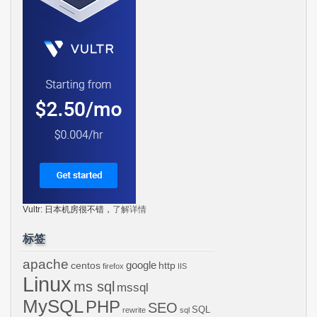
Vultr: 日本机房很不错，
了解详情
标签
apache
centos
google
http
firefox
IIS
Linux
ms sql
mssql
MySQL
PHP
SEO
SQL
rewrite
sql