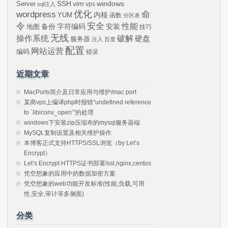
SSH
vim
windows
Server
vps
sql注入
wordpress
优化
命
内核
YUM
函数
分区表
令
安全
性能
安装
备份
字符编码
地图
技巧
无线
操作系统
破解
硬盘
服务器
注入
百度
配置
网站运营
编码
错误
近期文章
MacPorts简介及日常应用与维护/mac port
某商vps上编译php时报错“undefined reference
to `libiconv_open’”的处理
windows下安装zip压缩布的mysql服务器端
MySQL复制设置及相关维护操作
本博客正式支持HTTPS/SSL浏览（by Let’s
Encrypt）
Let’s Encrypt HTTPS证书部署/ssl,nginx,centos
凭空想象的应用中的数据加密方案
凭空想象的web功能开发标准(性能,负载,可用
性,安全,审计等多侧面)
分类