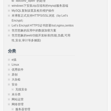
to `libiconv_open’”的处理
windows下安装zip压缩布的mysql服务器端
MySQL复制设置及相关维护操作
本博客正式支持HTTPS/SSL浏览（by Let’s
Encrypt）
Let’s Encrypt HTTPS证书部署/ssl,nginx,centos
凭空想象的应用中的数据加密方案
凭空想象的web功能开发标准(性能,负载,可用
性,安全,审计等多侧面)
分类
e搞
Linux
优秀软件
原创
大杂烩
安全
无线安全
未分类
网站运营
网络管理
服务器管理