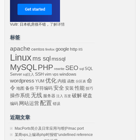
Vultr: 日本机房很不错，
了解详情
标签
apache
centos
google
http
firefox
IIS
Linux
ms sql
mssql
MySQL
PHP
SEO
SQL
rewrite
sql
SSH
vim
windows
Server
vps
sql注入
wordpress
优化
命
内核
YUM
函数
分区表
令
安全
性能
安装
备份
字符编码
地图
技巧
无线
操作系统
破解
硬盘
服务器
注入
百度
配置
网站运营
编码
错误
近期文章
MacPorts简介及日常应用与维护/mac port
某商vps上编译php时报错“undefined reference