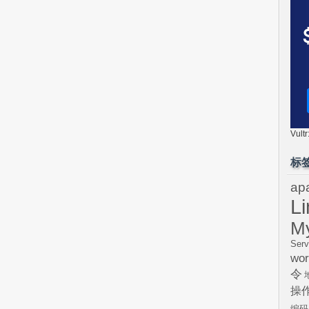
Vul
标
ap
L
M
Serv
wor
令
操
编码