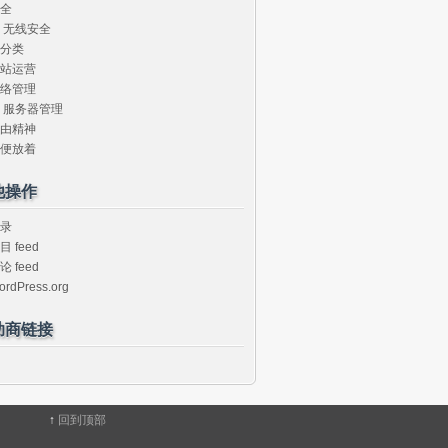
全
无线安全
分类
站运营
络管理
服务器管理
由精神
便放着
他操作
录
目 feed
论 feed
ordPress.org
助商链接
↑
回到顶部