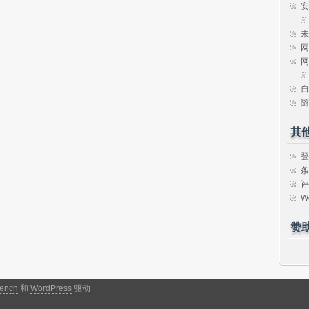
安
未
网
网
自
随
其
登
条
评
W
赞
ench
和
WordPress
驱动