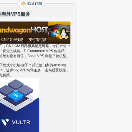
RSS 订阅
荐海外VPS服务
工，CN2 GIA线路极其稳定可靠
，专门针对中
户优化的线路，E-Commerce VPS 价格稍
但绝对物有所值，Basic VPS 则是平价机型。
只想找个机场/梯子？试试他们家的
Just My
ks
，提供SS, V2Ray等服务，走高质量线路，
免折腾。