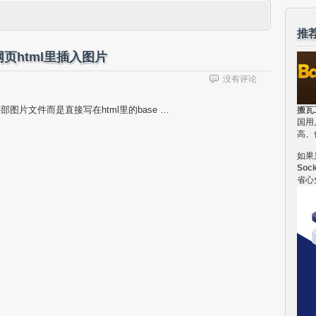
推
页html里插入图片
没有评论
片文件而是直接写在html里的base …
搬瓦
国用
高、
如果
Soc
省心