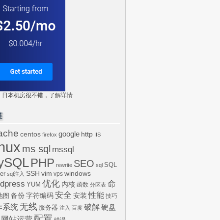
tr: 日本机房很不错，
了解详情
签
ache
centos
google
http
firefox
IIS
inux
ms sql
mssql
ySQL
PHP
SEO
SQL
rewrite
sql
SSH
vim
windows
er
vps
sql注入
dpress
优化
命
内核
YUM
函数
分区表
安全
性能
安装
备份
字符编码
地图
技巧
无线
作系统
破解
硬盘
服务器
注入
百度
配置
网站运营
错误