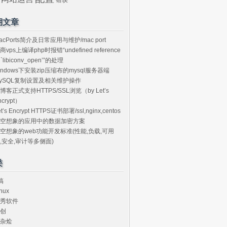
期文章
acPorts简介及日常应用与维护/mac port
商vps上编译php时报错“undefined reference
o `libiconv_open’”的处理
indows下安装zip压缩布的mysql服务器端
ySQL复制设置及相关维护操作
博客正式支持HTTPS/SSL浏览（by Let’s
ncrypt）
et’s Encrypt HTTPS证书部署/ssl,nginx,centos
空想象的应用中的数据加密方案
空想象的web功能开发标准(性能,负载,可用
,安全,审计等多侧面)
类
搞
nux
秀软件
创
杂烩