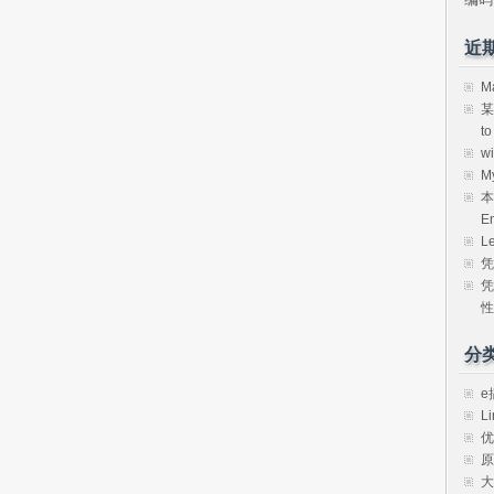
近
M
某
t
w
M
本
E
L
凭
凭
性
分
e
Li
优
原
大