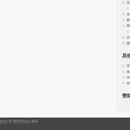
安
未
网
网
自
随
其
登
条
评
W
赞
ench
和
WordPress
驱动