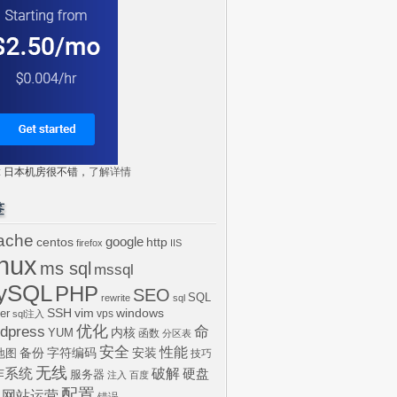
tr: 日本机房很不错，
了解详情
签
ache
centos
google
http
firefox
IIS
inux
ms sql
mssql
ySQL
PHP
SEO
SQL
rewrite
sql
SSH
vim
windows
er
vps
sql注入
dpress
优化
命
内核
YUM
函数
分区表
安全
性能
安装
备份
字符编码
地图
技巧
无线
作系统
破解
硬盘
服务器
注入
百度
配置
网站运营
错误