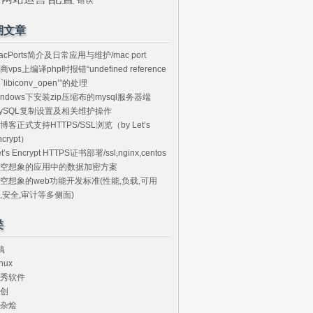
期文章
acPorts简介及日常应用与维护/mac port
商vps上编译php时报错“undefined reference
o `libiconv_open’”的处理
indows下安装zip压缩布的mysql服务器端
ySQL复制设置及相关维护操作
博客正式支持HTTPS/SSL浏览（by Let’s
ncrypt）
et’s Encrypt HTTPS证书部署/ssl,nginx,centos
空想象的应用中的数据加密方案
空想象的web功能开发标准(性能,负载,可用
,安全,审计等多侧面)
类
搞
nux
秀软件
创
杂烩