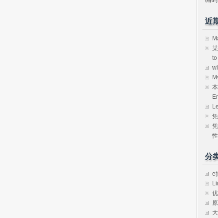
近
M
某
t
w
M
本
E
L
凭
凭
性
分
e
Li
优
原
大