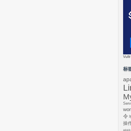
Vul
标
ap
L
M
Serv
wor
令
操
编码