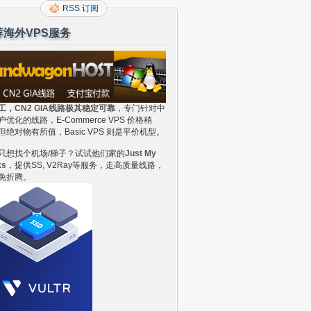
RSS 订阅
荐海外VPS服务
工，CN2 GIA线路极其稳定可靠
，专门针对中
户优化的线路，E-Commerce VPS 价格稍
但绝对物有所值，Basic VPS 则是平价机型。
只想找个机场/梯子？试试他们家的
Just My
ks
，提供SS, V2Ray等服务，走高质量线路，
免折腾。