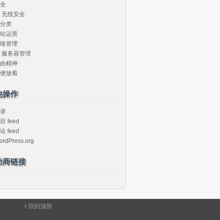
全
无线安全
分类
站运营
络管理
服务器管理
由精神
便放着
他操作
录
目 feed
论 feed
ordPress.org
助商链接
↑
回到顶部