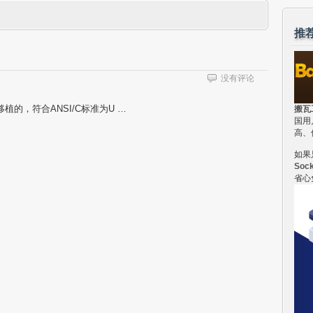
推
没有评论
移植的，符合ANSI/C标准为U …
搬瓦
国用
高、
如果
Soc
省心