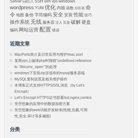
SSH
vim
windows
Server
vps
sql注入
wordpress
优化
命
内核
YUM
函数
分区表
令
安全
性能
安装
备份
字符编码
地图
技巧
无线
操作系统
破解
硬盘
服务器
注入
百度
配置
网站运营
编码
错误
近期文章
MacPorts简介及日常应用与维护/mac port
某商vps上编译php时报错“undefined reference
to `libiconv_open’”的处理
windows下安装zip压缩布的mysql服务器端
MySQL复制设置及相关维护操作
本博客正式支持HTTPS/SSL浏览（by Let’s
Encrypt）
Let’s Encrypt HTTPS证书部署/ssl,nginx,centos
凭空想象的应用中的数据加密方案
凭空想象的web功能开发标准(性能,负载,可用
性,安全,审计等多侧面)
分类