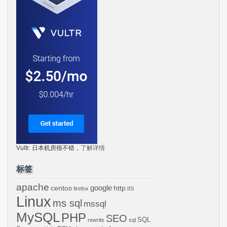
Vultr: 日本机房很不错，
了解详情
标签
apache
centos
google
http
firefox
IIS
Linux
ms sql
mssql
MySQL
PHP
SEO
SQL
rewrite
sql