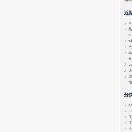
近
M
某
t
w
M
本
E
L
凭
凭
性
分
e
Li
优
原
大