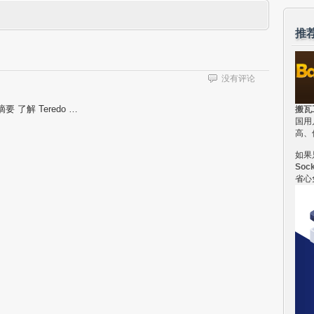
推
没有评论
摘要 了解 Teredo …
搬瓦
国用
高、
如果
Soc
省心