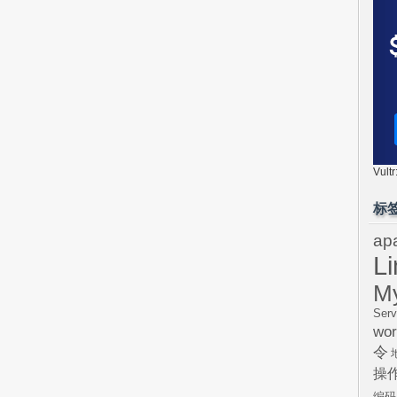
Vul
标
ap
L
M
Serv
wor
令
操
编码