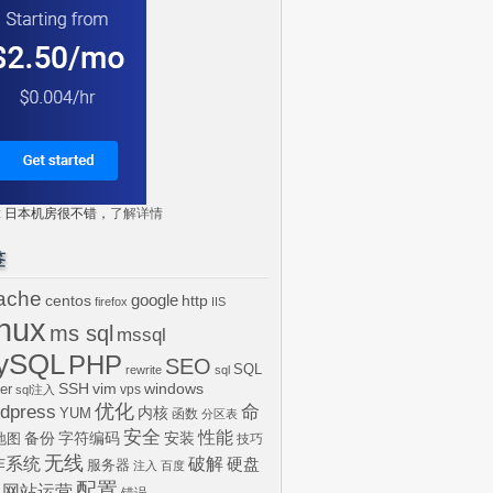
tr: 日本机房很不错，
了解详情
签
ache
centos
google
http
firefox
IIS
inux
ms sql
mssql
ySQL
PHP
SEO
SQL
rewrite
sql
SSH
vim
windows
er
vps
sql注入
dpress
优化
命
内核
YUM
函数
分区表
安全
性能
安装
备份
字符编码
地图
技巧
无线
作系统
破解
硬盘
服务器
注入
百度
配置
网站运营
错误