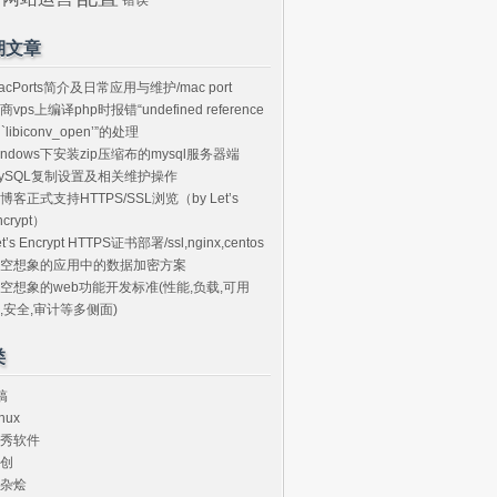
期文章
acPorts简介及日常应用与维护/mac port
商vps上编译php时报错“undefined reference
o `libiconv_open’”的处理
indows下安装zip压缩布的mysql服务器端
ySQL复制设置及相关维护操作
博客正式支持HTTPS/SSL浏览（by Let’s
ncrypt）
et’s Encrypt HTTPS证书部署/ssl,nginx,centos
空想象的应用中的数据加密方案
空想象的web功能开发标准(性能,负载,可用
,安全,审计等多侧面)
类
搞
nux
秀软件
创
杂烩