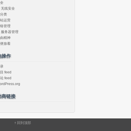
全
无线安全
分类
站运营
络管理
服务器管理
由精神
便放着
他操作
录
目 feed
论 feed
ordPress.org
助商链接
↑
回到顶部