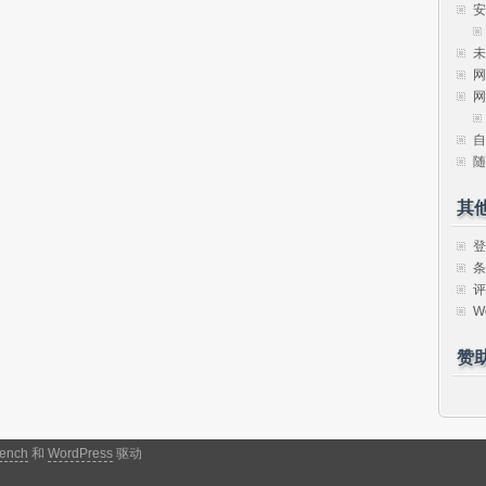
安
未
网
网
自
随
其
登
条
评
W
赞
ench
和
WordPress
驱动