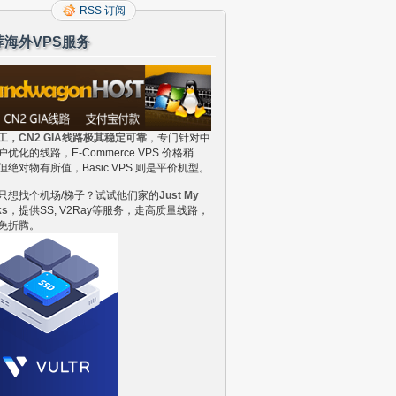
RSS 订阅
荐海外VPS服务
工，CN2 GIA线路极其稳定可靠
，专门针对中
户优化的线路，E-Commerce VPS 价格稍
但绝对物有所值，Basic VPS 则是平价机型。
只想找个机场/梯子？试试他们家的
Just My
ks
，提供SS, V2Ray等服务，走高质量线路，
免折腾。